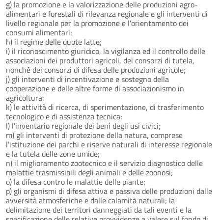
g) la promozione e la valorizzazione delle produzioni agro-
alimentari e forestali di rilevanza regionale e gli interventi di
livello regionale per la promozione e l'orientamento dei
consumi alimentari;
h) il regime delle quote latte;
i) il riconoscimento giuridico, la vigilanza ed il controllo delle
associazioni dei produttori agricoli, dei consorzi di tutela,
nonché dei consorzi di difesa delle produzioni agricole;
j) gli interventi di incentivazione e sostegno della
cooperazione e delle altre forme di associazionismo in
agricoltura;
k) le attività di ricerca, di sperimentazione, di trasferimento
tecnologico e di assistenza tecnica;
l) l'inventario regionale dei beni degli usi civici;
m) gli interventi di protezione della natura, comprese
l'istituzione dei parchi e riserve naturali di interesse regionale
e la tutela delle zone umide;
n) il miglioramento zootecnico e il servizio diagnostico delle
malattie trasmissibili degli animali e delle zoonosi;
o) la difesa contro le malattie delle piante;
p) gli organismi di difesa attiva e passiva delle produzioni dalle
avversità atmosferiche e dalle calamità naturali; la
delimitazione dei territori danneggiati da tali eventi e la
specificazione delle relative provvidenze a valere sul fondo di