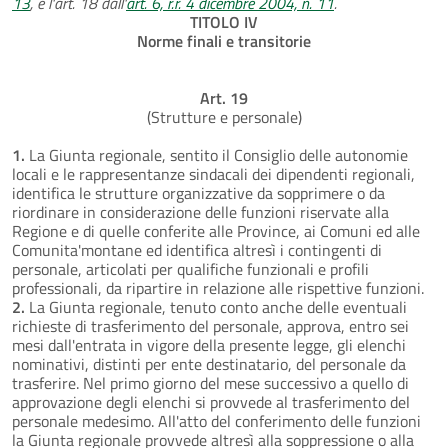
13
, e l'art. 18 dall'
art. 6, r.r. 4 dicembre 2004, n. 11
.
TITOLO IV
Norme finali e transitorie
Art. 19
(Strutture e personale)
1.
La Giunta regionale, sentito il Consiglio delle autonomie
locali e le rappresentanze sindacali dei dipendenti regionali,
identifica le strutture organizzative da sopprimere o da
riordinare in considerazione delle funzioni riservate alla
Regione e di quelle conferite alle Province, ai Comuni ed alle
Comunita'montane ed identifica altresì i contingenti di
personale, articolati per qualifiche funzionali e profili
professionali, da ripartire in relazione alle rispettive funzioni.
2.
La Giunta regionale, tenuto conto anche delle eventuali
richieste di trasferimento del personale, approva, entro sei
mesi dall'entrata in vigore della presente legge, gli elenchi
nominativi, distinti per ente destinatario, del personale da
trasferire. Nel primo giorno del mese successivo a quello di
approvazione degli elenchi si provvede al trasferimento del
personale medesimo. All'atto del conferimento delle funzioni
la Giunta regionale provvede altresì alla soppressione o alla