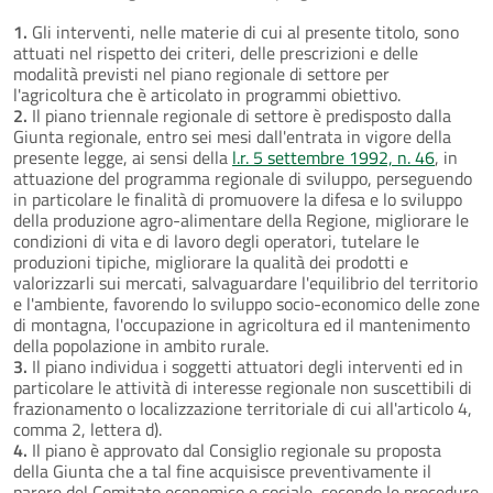
1.
Gli interventi, nelle materie di cui al presente titolo, sono
attuati nel rispetto dei criteri, delle prescrizioni e delle
modalità previsti nel piano regionale di settore per
l'agricoltura che è articolato in programmi obiettivo.
2.
Il piano triennale regionale di settore è predisposto dalla
Giunta regionale, entro sei mesi dall'entrata in vigore della
presente legge, ai sensi della
l.r. 5 settembre 1992, n. 46
, in
attuazione del programma regionale di sviluppo, perseguendo
in particolare le finalità di promuovere la difesa e lo sviluppo
della produzione agro-alimentare della Regione, migliorare le
condizioni di vita e di lavoro degli operatori, tutelare le
produzioni tipiche, migliorare la qualità dei prodotti e
valorizzarli sui mercati, salvaguardare l'equilibrio del territorio
e l'ambiente, favorendo lo sviluppo socio-economico delle zone
di montagna, l'occupazione in agricoltura ed il mantenimento
della popolazione in ambito rurale.
3.
Il piano individua i soggetti attuatori degli interventi ed in
particolare le attività di interesse regionale non suscettibili di
frazionamento o localizzazione territoriale di cui all'articolo 4,
comma 2, lettera d).
4.
Il piano è approvato dal Consiglio regionale su proposta
della Giunta che a tal fine acquisisce preventivamente il
parere del Comitato economico e sociale, secondo le procedure