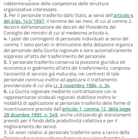
rideterminazione delle competenze delle strutture
organizzative interessate.
3.
Per il personale trasferito dallo Stato, ai sensi dell'
articolo 4
del d.lgs. 143/1997
, il termine dei sei mesi, di cui al comma 2,
decorre dall'emanazione dei decreti del Presidente del
Consiglio dei ministri di cui al medesimo articolo 4.
4.
I posti dei contingenti di personale individuati ai sensi del
comma 1 sono portati in diminuzione della dotazione organica
del personale della Giunta regionale e sono automaticamente
soppressi all'atto del trasferimento del personale.
5.
Il personale trasferito conserva la posizione giuridica ed
economica in godimento all'atto del trasferimento, compresa
l'anzianità di servizio già maturata; nei confronti di tale
personale continua inoltre ad applicarsi il trattamento
previdenziale di cui alla
l.r. 3 novembre 1984, n. 34
.
6.
La Giunta regionale mediante contrattazione con le
rappresentanze sindacali regionali stabilisce inoltre le
modalità di applicazione al personale trasferito delle forme di
incentivazione previste dall'
articolo 1, comma 12, della legge
28 dicembre 1995, n. 549
, anche utilizzando gli stanziamenti
previsti per il fondo della produttività collettiva e per il
miglioramento dei servizi.
7.
Gli oneri relativi al personale trasferito sono a carico della
Regione che vi provvede per l'anno in cui viene disposto il