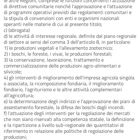
le altre Regioni, comprese le funzioni concernenti l'attuazione
di direttive comunitarie nonché l'approvazione e l'attuazione
di programmi operativi previsti dai regolamenti comunitari e
la stipula di convenzioni con enti e organismi nazionali
operanti nelle materie di cui al presente titolo;
c) (abrogata)
d) le attività di interesse regionale, definite dal piano regionale
di settore ai sensi del comma 3 dell'articolo 8, in particolare:
1) le produzioni vegetali e l'allevamento zootecnico;
2) i boschi, le foreste, i vivai, le produzioni forestali;
3) la conservazione, lavorazione, trattamento e
commercializzazione delle produzioni agro-alimentari e
silvicole;
4) gli interventi di miglioramento dell'impresa agricola singola
o associata, la ricomposizione fondiaria, il miglioramento
fondiario, l'agriturismo e le altre attività complementari
all'agricoltura;
e) la determinazione degli indirizzi e l'approvazione dei piani di
assestamento forestale, la difesa dei boschi dagli incendi;
f) l'attuazione degli interventi per la regolazione dei mercati
che non siano riservati alla competenza statale, la definizione
e la ripartizione a livello sub-regionale dei quantitativi di
riferimento in relazione alle politiche di regolazione delle
produzioni;