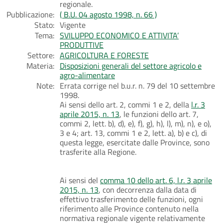
regionale.
Pubblicazione:
( B.U. 04 agosto 1998, n. 66 )
Stato:
Vigente
Tema:
SVILUPPO ECONOMICO E ATTIVITA’
PRODUTTIVE
Settore:
AGRICOLTURA E FORESTE
Materia:
Disposizioni generali del settore agricolo e
agro-alimentare
Note:
Errata corrige nel b.u.r. n. 79 del 10 settembre
1998.
Ai sensi dello art. 2, commi 1 e 2, della
l.r. 3
aprile 2015, n. 13
, le funzioni dello art. 7,
commi 2, lett. b), d), e), f), g), h), l), m), n), e o),
3 e 4; art. 13, commi 1 e 2, lett. a), b) e c), di
questa legge, esercitate dalle Province, sono
trasferite alla Regione.
Ai sensi del
comma 10 dello art. 6, l.r. 3 aprile
2015, n. 13
, con decorrenza dalla data di
effettivo trasferimento delle funzioni, ogni
riferimento alle Province contenuto nella
normativa regionale vigente relativamente