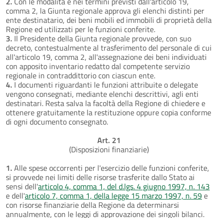
2.
Con le modalità e nei termini previsti dall'articolo 19,
comma 2, la Giunta regionale approva gli elenchi distinti per
ente destinatario, dei beni mobili ed immobili di proprietà della
Regione ed utilizzati per le funzioni conferite.
3.
Il Presidente della Giunta regionale provvede, con suo
decreto, contestualmente al trasferimento del personale di cui
all'articolo 19, comma 2, all'assegnazione dei beni individuati
con apposito inventario redatto dal competente servizio
regionale in contraddittorio con ciascun ente.
4.
I documenti riguardanti le funzioni attribuite o delegate
vengono consegnati, mediante elenchi descrittivi, agli enti
destinatari. Resta salva la facoltà della Regione di chiedere e
ottenere gratuitamente la restituzione oppure copia conforme
di ogni documento consegnato.
Art. 21
(Disposizioni finanziarie)
1.
Alle spese occorrenti per l'esercizio delle funzioni conferite,
si provvede nei limiti delle risorse trasferite dallo Stato ai
sensi dell'
articolo 4, comma 1, del d.lgs. 4 giugno 1997, n. 143
e dell'
articolo 7, comma 1, della legge 15 marzo 1997, n. 59
e
con risorse finanziarie della Regione da determinarsi
annualmente, con le leggi di approvazione dei singoli bilanci.