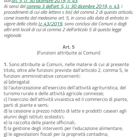
dall'
art. 5, l.r. 30 dicembre 2019, n. 43
.
Ai sensi del
comma 3 dell'art. 5, l.r. 30 dicembre 2019, n. 43
, i
procedimenti di cui alla lettera s bis) del comma 2 di questo articolo,
come inserita dal medesimo art. 5, in corso alla data di entrata in
vigore della citata
l.r. 43/2019
, sono conclusi dai Comuni o dagli
altri enti locali di cui al comma 2 dell'articolo 5 di questa legge
regionale.
Art. 5
(Funzioni attribuite ai Comuni)
1.
Sono attribuite ai Comuni, nelle materie di cui al presente
titolo, oltre alle funzioni previste dall'articolo 2, comma 5, le
funzioni amministrative concernenti:
a) (abrogata)
b) l'autorizzazione all'esercizio dell'attività agrituristica, del
turismo rurale e delle attività agricole connesse;
c) l'esercizio dell'attività vivaistica ed il commercio di piante,
parti di piante e semi;
d) la cessione a prezzo ridotto di latte e prodotti caseari agli
alunni degli istituti scolastici;
e) la raccolta delle piante officinali;
f) la gestione degli interventi per l'educazione alimentare;
g) le agevolazioni fiscali per la proprietà contadina;