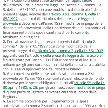
1.
Alla copertura delle spese derivanti dall'applicazione
dell'articolo 1 della presente legge, dall'articolo 2, commi 2 e
3, della
l.r. 65/1997
così come modificato dall'articolo 2 della
presente legge, nonché dall'
articolo 3 bis, comma 1, della l.r.
65/1997
aggiunto dall'articolo 4 della presente legge, si
provvede a decorrere dall'anno 1999, mediante impiego delle
disponibilità provenienti dalla ripartizione della quota annua di
finanziamento della spesa sanitaria di parte corrente
attribuita alla Regione.
2.
Per l'attuazione degli interventi previsti dall'
articolo 2,
comma 4, della l.r. 65/1997
così come modificato dalla
presente legge, dall'
articolo 3 bis, comma 2, della l.r. 65/1997
aggiunto con l'articolo 4 della presente legge e dall'articolo 5,
è autorizzata per l'anno 1999 l'ulteriore spesa di lire 100
milioni; per gli anni successivi l'entità della spesa sarà stabilita
con le leggi di approvazione dei rispettivi bilanci.
3.
Alla copertura delle spese autorizzate dal comma 2 si
provvede per l'anno 1999 con contestuale riduzione del fondo
di riserva per le spese obbligatorie di cui all'
articolo 55 della l.r.
30 aprile 1980, n. 25
; per gli anni successivi mediante impiego
di quota parte del gettito derivante dai tributi propri della
Regione.
4.
Le somme occorrenti per il pagamento delle spese
autorizzate dal comma 2 sono iscritte per l'anno 1999 a carico