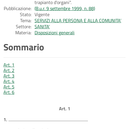
trapianto d'organi".
Pubblicazione:
(B.u.r. 9 settembre 1999, n. 88)
Stato:
Vigente
Tema:
SERVIZI ALLA PERSONA E ALLA COMUNITA’
Settore:
SANITA’
Materia:
Disposizioni generali
Sommario
Art. 1
Art. 2
Art. 3
Art. 4
Art. 5
Art. 6
Art. 1
1.
............................................................................................