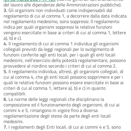
del lavoro alle dipendenze delle Amministrazioni pubbliche).
3.
Gli organismi non individuati come indispensabili dal
regolamento di cui al comma 1, a decorrere dalla data indicata
nel regolamento medesimo, sono soppressi. Il regolamento
indica per quali organismi soppressi le relative funzioni
vengono esercitate in base ai criteri di cui al comma 1, lettere
a), b) e c).
4.
Il regolamento di cui al comma 1 individua gli organismi
collegiali previsti da leggi regionali per lo svolgimento di
funzioni conferite agli enti locali, per i quali gli enti locali
medesimi, nell'esercizio della potestà regolamentare, possono
provvedere al riordino secondo i criteri di cui al comma 2.
5.
Il regolamento individua, altresì, gli organismi collegiali, di
cui al comma 4, che gli enti locali possono sopprimere e per i
quali le relative funzioni possono essere esercitate in base ai
criteri di cui al comma 1, lettere a), b) e c) in quanto
compatibili.
6.
Le norme delle leggi regionali che disciplinano la
composizione ed il funzionamento degli organismi, di cui ai
commi 4 e 5, rimangono in vigore fino a diversa
regolamentazione degli stessi da parte degli enti locali
medesimi.
7.
I regolamenti degli Enti locali, di cui ai commi 4 e 5, sono