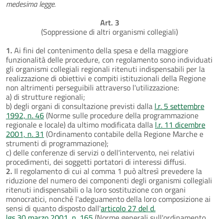
medesima legge.
Art. 3
(Soppressione di altri organismi collegiali)
1.
Ai fini del contenimento della spesa e della maggiore
funzionalità delle procedure, con regolamento sono individuati
gli organismi collegiali regionali ritenuti indispensabili per la
realizzazione di obiettivi e compiti istituzionali della Regione
non altrimenti perseguibili attraverso l'utilizzazione:
a) di strutture regionali;
b) degli organi di consultazione previsti dalla
l.r. 5 settembre
1992, n. 46
(Norme sulle procedure della programmazione
regionale e locale) da ultimo modificata dalla
l.r. 11 dicembre
2001, n. 31
(Ordinamento contabile della Regione Marche e
strumenti di programmazione);
c) delle conferenze di servizi o dell'intervento, nei relativi
procedimenti, dei soggetti portatori di interessi diffusi.
2.
Il regolamento di cui al comma 1 può altresì prevedere la
riduzione del numero dei componenti degli organismi collegiali
ritenuti indispensabili o la loro sostituzione con organi
monocratici, nonché l'adeguamento della loro composizione ai
sensi di quanto disposto dall'
articolo 27 del d.
lgs 30 marzo 2001, n. 165
(Norme generali sull'ordinamento