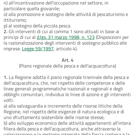
n) all'incentivazione dell'occupazione nel settore, in
particolare quella giovanile;
o) alla promozione e sostegno delle attività di pescaturismo e
ittiturismo;
p) al sostegno della piccola pesca.
2.
Gli interventi di cui al comma 1 sono attuati in base ai
principi di cui al
d.lgs. 31 marzo 1998, n. 123
(Disposizioni per
la razionalizzazione degli interventi di sostegno pubblico alle
imprese.
Legge 59/1997
, articolo 4).
Art. 4
(Piano regionale della pesca e dell'acquacoltura)
1.
La Regione adotta il piano regionale triennale della pesca e
dell'acquacoltura, che, nel rispetto delle competenze e delle
linee generali programmatiche nazionali e regionali e degli
obblighi comunitari, individua le linee di azione e gli interventi
volti:
a) alla salvaguardia e incremento delle risorse ittiche della
Regione, nel rispetto delle esigenze di natura ecologica e di
uno sfruttamento sostenibile delle risorse stesse;
b) allo sviluppo economico delle attività appartenenti all'intera
filiera della pesca e dell'acquacoltura, anche attraverso la
valorizzazione e la gestione integrata della fascia costiera e la