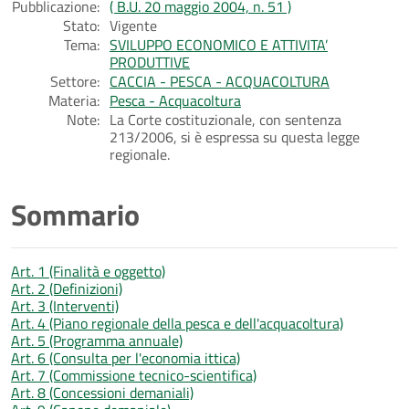
Pubblicazione:
( B.U. 20 maggio 2004, n. 51 )
Stato:
Vigente
Tema:
SVILUPPO ECONOMICO E ATTIVITA’
PRODUTTIVE
Settore:
CACCIA - PESCA - ACQUACOLTURA
Materia:
Pesca - Acquacoltura
Note:
La Corte costituzionale, con sentenza
213/2006, si è espressa su questa legge
regionale.
Sommario
Art. 1 (Finalità e oggetto)
Art. 2 (Definizioni)
Art. 3 (Interventi)
Art. 4 (Piano regionale della pesca e dell'acquacoltura)
Art. 5 (Programma annuale)
Art. 6 (Consulta per l'economia ittica)
Art. 7 (Commissione tecnico-scientifica)
Art. 8 (Concessioni demaniali)