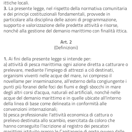
ittiche locali.
3.
La presente legge, nel rispetto della normativa comunitaria
e dei principi costituzionali fondamentali, provvede in
particolare alla disciplina delle azioni di programmazione,
supporto e valorizzazione delle predette attività e risorse,
nonché alla gestione del demanio marittimo con finalità ittica.
Art. 2
(Definizioni)
1.
Ai fini della presente legge si intende per:
a) attività di pesca marittima: ogni azione diretta a catturare o
prelevare, mediante l'impiego di attrezzi a ciò destinati,
organismi viventi nelle acque del mare, ivi compreso il
novellame per inseminazione, all'esterno della congiungente i
punti più foranei delle foci dei fiumi e degli sbocchi in mare
degli altri corsi d'acqua, naturali ed artificiali, nonché nelle
acque del demanio marittimo e in quelle ubicate all'interno
della linea di base come delineata in conformità alle
convenzioni internazionali;
b) pesca professionale: l'attività economica di cattura o
prelievo destinata allo scambio, esercitata da coloro che
hanno conseguito l’iscrizione al registro dei pescatori
marittimi istituito presso le Capitanerie di porto ovvero dalle