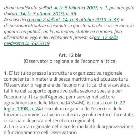
Prima modificato dall'
art. 4, l.r. 5 febbraio 2007, n. 1
, poi abrogato
dall'
art. 14, l.r. 3 ottobre 2019, n. 33
.
Ai sensi del
comma 2 dell'art. 14, l.r. 3 ottobre 2019, n. 33
, le
disposizioni attuative richiamate in questo articolo si osservano, in
quanto compatibili con la normativa statale ed europea, fino
all'entrata in vigore dei regolamenti previsti all'
art. 12 della
medesima l.r. 33/2019
.
Art. 12 bis
(Osservatorio regionale dell’economia ittica)
1.
E’ istituito presso la struttura organizzativa regionale
competente in materia di pesca marittima ed acquacoltura
l’Osservatorio regionale dell’economia ittica, che si avvale a
tal fine del supporto operativo della sezione speciale per
l’economia ittica dell’Agenzia per i servizi nel settore
agroalimentare delle Marche (ASSAM), istituita con
l.r. 27
luglio 1998, n. 24
(Disciplina organica dell’esercizio delle
funzioni amministrative in materia agroalimentare, forestale,
di caccia e di pesca nel territorio regionale).
2.
La Giunta regionale definisce le modalità di organizzazione
e funzionamento dell’Osservatorio.