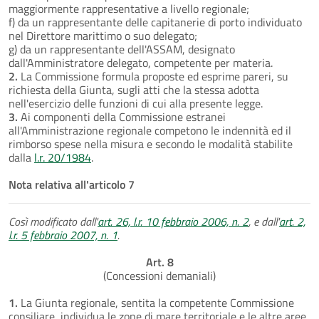
maggiormente rappresentative a livello regionale;
f) da un rappresentante delle capitanerie di porto individuato
nel Direttore marittimo o suo delegato;
g) da un rappresentante dell'ASSAM, designato
dall'Amministratore delegato, competente per materia.
2.
La Commissione formula proposte ed esprime pareri, su
richiesta della Giunta, sugli atti che la stessa adotta
nell'esercizio delle funzioni di cui alla presente legge.
3.
Ai componenti della Commissione estranei
all'Amministrazione regionale competono le indennità ed il
rimborso spese nella misura e secondo le modalità stabilite
dalla
l.r. 20/1984
.
Nota relativa all'articolo 7
Così modificato dall'
art. 26, l.r. 10 febbraio 2006, n. 2
, e dall'
art. 2,
l.r. 5 febbraio 2007, n. 1
.
Art. 8
(Concessioni demaniali)
1.
La Giunta regionale, sentita la competente Commissione
consiliare, individua le zone di mare territoriale e le altre aree