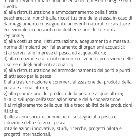
1.
Gli interventi finanziabili ai sensi della presente legge sono
rivolti:
a) alla ristrutturazione e ammodernamento della flotta
peschereccia, nonché alla ricostituzione della stessa in caso di
danneggiamento conseguente ad eventi naturali di carattere
eccezionale riconosciuti con deliberazione della Giunta
regionale;
b) alla costruzione, ristrutturazione, adeguamento e messa a
norma di impianti per l'allevamento di organismi acquatici;
c) ai servizi alle imprese di pesca ed acquacoltura;
d) alla creazione e al mantenimento di zone di protezione delle
risorse e degli ambienti acquatici;
e) alla ristrutturazione ed ammodernamento dei porti e punti
di attracco per la pesca;
f) alla trasformazione e commercializzazione dei prodotti della
pesca e acquacoltura;
g) alla promozione dei prodotti della pesca e acquacoltura;
h) allo sviluppo dell'associazionismo e della cooperazione;
i) al miglioramento della qualità e tracciabilità delle produzioni
ittiche;
l) alle azioni socio-economiche di sostegno alla pesca e
riduzione dello sforzo di pesca;
m) alle azioni innovative, studi, ricerche, progetti pilota e
progetti internazionali;