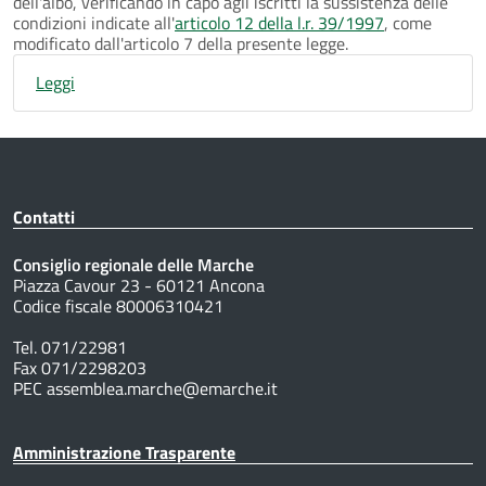
dell'albo, verificando in capo agli iscritti la sussistenza delle
condizioni indicate all'
articolo 12 della l.r. 39/1997
, come
modificato dall'articolo 7 della presente legge.
Leggi
Contatti
Consiglio regionale delle Marche
Piazza Cavour 23 - 60121 Ancona
Codice fiscale 80006310421
Tel. 071/22981
Fax 071/2298203
PEC assemblea.marche@emarche.it
Amministrazione Trasparente