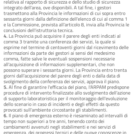
relativa al rapporto di sicurezza e dello studio di sicurezza
integrato dell'area, ove disponibili. A tal fine, i gestori
trasmettono alla Provincia le informazioni di cui sopra entro
sessanta giorni dalla definizione dell'elenco di cui al comma 1
e la Commissione, prevista all'articolo 8, invia alla Provincia le
conclusioni dell'istruttoria tecnica.
4.
La Provincia può acquisire il parere degli enti indicati al
comma 3 tramite una conferenza dei servizi, la quale si
esprime nel termine di centoventi giorni dal ricevimento delle
informazioni da parte dei gestori ai sensi del medesimo
comma, fatte salve le eventuali sospensioni necessarie
all'acquisizione di informazioni supplementari, che non
possono superare i sessanta giorni. La Provincia entro trenta
giorni dall'acquisizione del parere degli enti o dalla data di
svolgimento della conferenza dei servizi, approva il piano.
5.
Al fine di garantire l'efficacia del piano, l'ARPAM predispone
procedure di intervento finalizzate allo svolgimento dell'azione
di supporto laboratoristica per il monitoraggio dell'evoluzione
dello scenario in caso di incidenti e degli effetti da questo
provocati sull'ambiente circostante gli stabilimenti.
6.
Il piano di emergenza esterno è riesaminato ad intervalli di
tempo non superiori a tre anni, tenendo conto dei
cambiamenti avvenuti negli stabilimenti e nei servizi di
emergenza, dei progressi tecnici e delle nuove conoscenze in