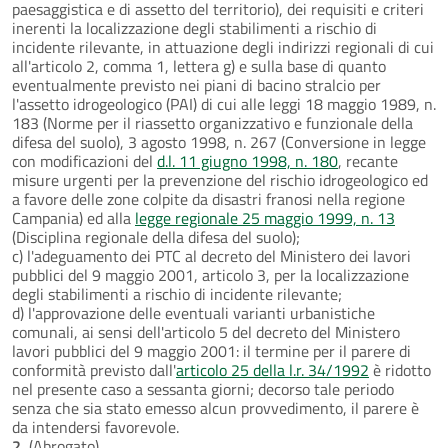
paesaggistica e di assetto del territorio), dei requisiti e criteri
inerenti la localizzazione degli stabilimenti a rischio di
incidente rilevante, in attuazione degli indirizzi regionali di cui
all'articolo 2, comma 1, lettera g) e sulla base di quanto
eventualmente previsto nei piani di bacino stralcio per
l'assetto idrogeologico (PAI) di cui alle leggi 18 maggio 1989, n.
183 (Norme per il riassetto organizzativo e funzionale della
difesa del suolo), 3 agosto 1998, n. 267 (Conversione in legge
con modificazioni del
d.l. 11 giugno 1998, n. 180
, recante
misure urgenti per la prevenzione del rischio idrogeologico ed
a favore delle zone colpite da disastri franosi nella regione
Campania) ed alla
legge regionale 25 maggio 1999, n. 13
(Disciplina regionale della difesa del suolo);
c) l'adeguamento dei PTC al decreto del Ministero dei lavori
pubblici del 9 maggio 2001, articolo 3, per la localizzazione
degli stabilimenti a rischio di incidente rilevante;
d) l'approvazione delle eventuali varianti urbanistiche
comunali, ai sensi dell'articolo 5 del decreto del Ministero
lavori pubblici del 9 maggio 2001: il termine per il parere di
conformità previsto dall'
articolo 25 della l.r. 34/1992
è ridotto
nel presente caso a sessanta giorni; decorso tale periodo
senza che sia stato emesso alcun provvedimento, il parere è
da intendersi favorevole.
2.
(Abrogato)