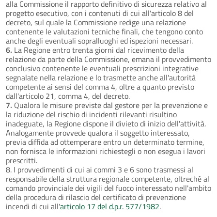
alla Commissione il rapporto definitivo di sicurezza relativo al
progetto esecutivo, con i contenuti di cui all'articolo 8 del
decreto, sul quale la Commissione redige una relazione
contenente le valutazioni tecniche finali, che tengono conto
anche degli eventuali sopralluoghi ed ispezioni necessari.
6.
La Regione entro trenta giorni dal ricevimento della
relazione da parte della Commissione, emana il provvedimento
conclusivo contenente le eventuali prescrizioni integrative
segnalate nella relazione e lo trasmette anche all'autorità
competente ai sensi del comma 4, oltre a quanto previsto
dall'articolo 21, comma 4, del decreto.
7.
Qualora le misure previste dal gestore per la prevenzione e
la riduzione del rischio di incidenti rilevanti risultino
inadeguate, la Regione dispone il divieto di inizio dell'attività.
Analogamente provvede qualora il soggetto interessato,
previa diffida ad ottemperare entro un determinato termine,
non fornisca le informazioni richiestegli o non esegua i lavori
prescritti.
8. I provvedimenti di cui ai commi 3 e 6 sono trasmessi al
responsabile della struttura regionale competente, oltreché al
comando provinciale dei vigili del fuoco interessato nell'ambito
della procedura di rilascio del certificato di prevenzione
incendi di cui all'
articolo 17 del d.p.r. 577/1982
.