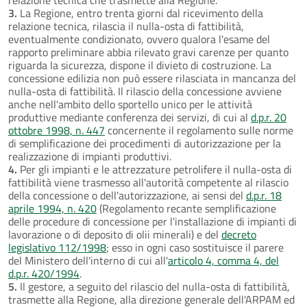
3.
La Regione, entro trenta giorni dal ricevimento della
relazione tecnica, rilascia il nulla-osta di fattibilità,
eventualmente condizionato, ovvero qualora l'esame del
rapporto preliminare abbia rilevato gravi carenze per quanto
riguarda la sicurezza, dispone il divieto di costruzione. La
concessione edilizia non può essere rilasciata in mancanza del
nulla-osta di fattibilità. Il rilascio della concessione avviene
anche nell'ambito dello sportello unico per le attività
produttive mediante conferenza dei servizi, di cui al
d.p.r. 20
ottobre 1998, n. 447
concernente il regolamento sulle norme
di semplificazione dei procedimenti di autorizzazione per la
realizzazione di impianti produttivi.
4.
Per gli impianti e le attrezzature petrolifere il nulla-osta di
fattibilità viene trasmesso all'autorità competente al rilascio
della concessione o dell'autorizzazione, ai sensi del
d.p.r. 18
aprile 1994, n. 420
(Regolamento recante semplificazione
delle procedure di concessione per l'installazione di impianti di
lavorazione o di deposito di olii minerali) e del
decreto
legislativo 112/1998
; esso in ogni caso sostituisce il parere
del Ministero dell'interno di cui all'
articolo 4, comma 4, del
d.p.r. 420/1994
.
5.
Il gestore, a seguito del rilascio del nulla-osta di fattibilità,
trasmette alla Regione, alla direzione generale dell'ARPAM ed