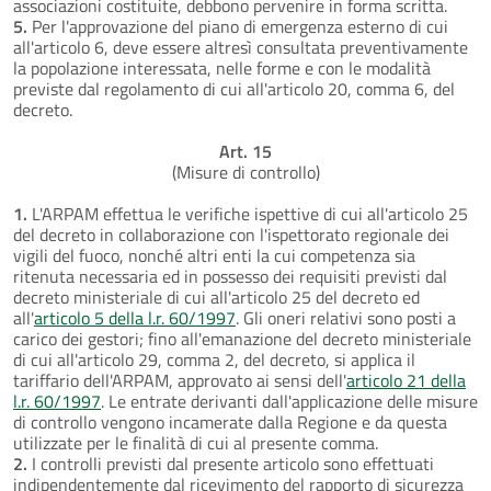
associazioni costituite, debbono pervenire in forma scritta.
5.
Per l'approvazione del piano di emergenza esterno di cui
all'articolo 6, deve essere altresì consultata preventivamente
la popolazione interessata, nelle forme e con le modalità
previste dal regolamento di cui all'articolo 20, comma 6, del
decreto.
Art. 15
(Misure di controllo)
1.
L'ARPAM effettua le verifiche ispettive di cui all'articolo 25
del decreto in collaborazione con l'ispettorato regionale dei
vigili del fuoco, nonché altri enti la cui competenza sia
ritenuta necessaria ed in possesso dei requisiti previsti dal
decreto ministeriale di cui all'articolo 25 del decreto ed
all'
articolo 5 della l.r. 60/1997
. Gli oneri relativi sono posti a
carico dei gestori; fino all'emanazione del decreto ministeriale
di cui all'articolo 29, comma 2, del decreto, si applica il
tariffario dell'ARPAM, approvato ai sensi dell'
articolo 21 della
l.r. 60/1997
. Le entrate derivanti dall'applicazione delle misure
di controllo vengono incamerate dalla Regione e da questa
utilizzate per le finalità di cui al presente comma.
2.
I controlli previsti dal presente articolo sono effettuati
indipendentemente dal ricevimento del rapporto di sicurezza