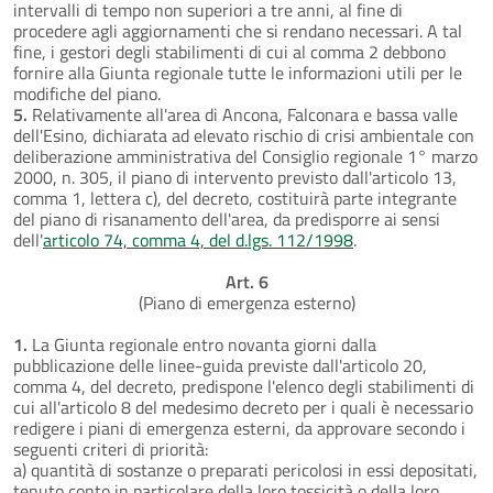
intervalli di tempo non superiori a tre anni, al fine di
procedere agli aggiornamenti che si rendano necessari. A tal
fine, i gestori degli stabilimenti di cui al comma 2 debbono
fornire alla Giunta regionale tutte le informazioni utili per le
modifiche del piano.
5.
Relativamente all'area di Ancona, Falconara e bassa valle
dell'Esino, dichiarata ad elevato rischio di crisi ambientale con
deliberazione amministrativa del Consiglio regionale 1° marzo
2000, n. 305, il piano di intervento previsto dall'articolo 13,
comma 1, lettera c), del decreto, costituirà parte integrante
del piano di risanamento dell'area, da predisporre ai sensi
dell'
articolo 74, comma 4, del d.lgs. 112/1998
.
Art. 6
(Piano di emergenza esterno)
1.
La Giunta regionale entro novanta giorni dalla
pubblicazione delle linee-guida previste dall'articolo 20,
comma 4, del decreto, predispone l'elenco degli stabilimenti di
cui all'articolo 8 del medesimo decreto per i quali è necessario
redigere i piani di emergenza esterni, da approvare secondo i
seguenti criteri di priorità:
a) quantità di sostanze o preparati pericolosi in essi depositati,
tenuto conto in particolare della loro tossicità o della loro