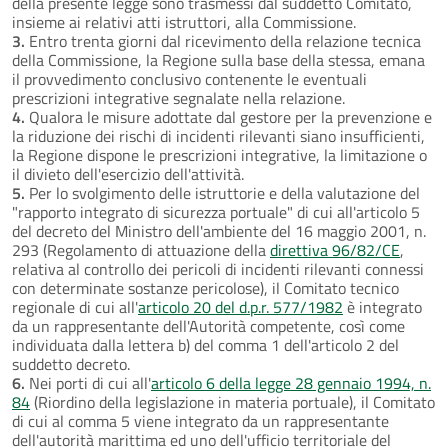
della presente legge sono trasmessi dal suddetto Comitato,
insieme ai relativi atti istruttori, alla Commissione.
3.
Entro trenta giorni dal ricevimento della relazione tecnica
della Commissione, la Regione sulla base della stessa, emana
il provvedimento conclusivo contenente le eventuali
prescrizioni integrative segnalate nella relazione.
4.
Qualora le misure adottate dal gestore per la prevenzione e
la riduzione dei rischi di incidenti rilevanti siano insufficienti,
la Regione dispone le prescrizioni integrative, la limitazione o
il divieto dell'esercizio dell'attività.
5.
Per lo svolgimento delle istruttorie e della valutazione del
"rapporto integrato di sicurezza portuale" di cui all'articolo 5
del decreto del Ministro dell'ambiente del 16 maggio 2001, n.
293 (Regolamento di attuazione della
direttiva 96/82/CE
,
relativa al controllo dei pericoli di incidenti rilevanti connessi
con determinate sostanze pericolose), il Comitato tecnico
regionale di cui all'
articolo 20 del d.p.r. 577/1982
è integrato
da un rappresentante dell'Autorità competente, così come
individuata dalla lettera b) del comma 1 dell'articolo 2 del
suddetto decreto.
6.
Nei porti di cui all'
articolo 6 della legge 28 gennaio 1994, n.
84
(Riordino della legislazione in materia portuale), il Comitato
di cui al comma 5 viene integrato da un rappresentante
dell'autorità marittima ed uno dell'ufficio territoriale del