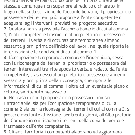
stessa e comunque non superiore al reddito dichiarato. In
luogo della sottoscrizione dell’accordo bonario, il proprietario o
possessore dei terreni può proporre all’ente competente di
adeguarsi agli interventi previsti nel progetto esecutivo.
2.
Qualora non sia possibile l’accordo bonario di cui al comma
1, l’ente competente trasmette al proprietario o possessore
dei terreni il verbale di occupazione temporanea almeno
sessanta giorni prima dell’inizio dei lavori, nel quale riporta le
informazioni e le condizioni di cui al comma 1.
3.
L’occupazione temporanea, compreso l’indennizzo, cessa
con la riconsegna dei terreni al proprietario o possessore dei
terreni interessati tramite apposito verbale redatto dall’ente
competente, trasmesso al proprietario o possessore almeno
sessanta giorni prima della riconsegna, che riporta le
informazioni di cui al comma 1 oltre ad un eventuale piano di
coltura, se ritenuto necessario.
4.
Nel caso in cui il proprietario o possessore non sia
rintracciabile, sia per l’occupazione temporanea di cui al
comma 2 sia per la riconsegna dei terreni di cui al comma 3, si
procede mediante affissione, per trenta giorni, all’Albo pretorio
del Comune in cui ricadono i terreni, della copia del verbale
trasmesso dall’ente competente.
5.
Gli enti territoriali competenti elaborano ed aggiornano