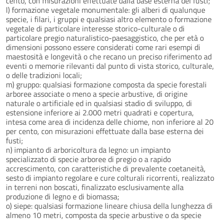
cento, con misurazioni effettuate dalla base esterna dei fusti;
l) formazione vegetale monumentale: gli alberi di qualunque
specie, i filari, i gruppi e qualsiasi altro elemento o formazione
vegetale di particolare interesse storico-culturale o di
particolare pregio naturalistico-paesaggistico, che per età o
dimensioni possono essere considerati come rari esempi di
maestosità e longevità o che recano un preciso riferimento ad
eventi o memorie rilevanti dal punto di vista storico, culturale,
o delle tradizioni locali;
m) gruppo: qualsiasi formazione composta da specie forestali
arboree associate o meno a specie arbustive, di origine
naturale o artificiale ed in qualsiasi stadio di sviluppo, di
estensione inferiore ai 2.000 metri quadrati e copertura,
intesa come area di incidenza delle chiome, non inferiore al 20
per cento, con misurazioni effettuate dalla base esterna dei
fusti;
n) impianto di arboricoltura da legno: un impianto
specializzato di specie arboree di pregio o a rapido
accrescimento, con caratteristiche di prevalente coetaneità,
sesto di impianto regolare e cure colturali ricorrenti, realizzato
in terreni non boscati, finalizzato esclusivamente alla
produzione di legno e di biomassa;
o) siepe: qualsiasi formazione lineare chiusa della lunghezza di
almeno 10 metri, composta da specie arbustive o da specie