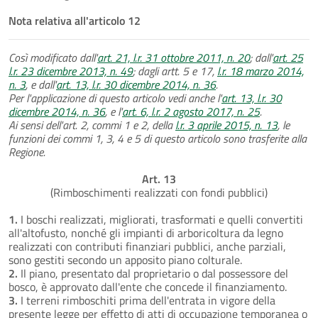
Nota relativa all'articolo 12
Così modificato dall'
art. 21, l.r. 31 ottobre 2011, n. 20
; dall'
art. 25
l.r. 23 dicembre 2013, n. 49
; dagli artt. 5 e 17,
l.r. 18 marzo 2014,
n. 3
, e dall'
art. 13, l.r. 30 dicembre 2014, n. 36
.
Per l'applicazione di questo articolo vedi anche l'
art. 13, l.r. 30
dicembre 2014, n. 36
, e l'
art. 6, l.r. 2 agosto 2017, n. 25
.
Ai sensi dell'art. 2, commi 1 e 2, della
l.r. 3 aprile 2015, n. 13
, le
funzioni dei commi 1, 3, 4 e 5 di questo articolo sono trasferite alla
Regione.
Art. 13
(Rimboschimenti realizzati con fondi pubblici)
1.
I boschi realizzati, migliorati, trasformati e quelli convertiti
all'altofusto, nonché gli impianti di arboricoltura da legno
realizzati con contributi finanziari pubblici, anche parziali,
sono gestiti secondo un apposito piano colturale.
2.
Il piano, presentato dal proprietario o dal possessore del
bosco, è approvato dall'ente che concede il finanziamento.
3.
I terreni rimboschiti prima dell'entrata in vigore della
presente legge per effetto di atti di occupazione temporanea o