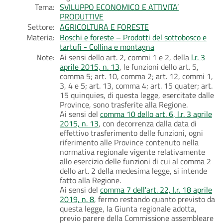
Tema:
SVILUPPO ECONOMICO E ATTIVITA’
PRODUTTIVE
Settore:
AGRICOLTURA E FORESTE
Materia:
Boschi e foreste – Prodotti del sottobosco e
tartufi - Collina e montagna
Note:
Ai sensi dello art. 2, commi 1 e 2, della
l.r. 3
aprile 2015, n. 13
, le funzioni dello art. 5,
comma 5; art. 10, comma 2; art. 12, commi 1,
3, 4 e 5; art. 13, comma 4; art. 15 quater; art.
15 quinquies, di questa legge, esercitate dalle
Province, sono trasferite alla Regione.
Ai sensi del
comma 10 dello art. 6, l.r. 3 aprile
2015, n. 13
, con decorrenza dalla data di
effettivo trasferimento delle funzioni, ogni
riferimento alle Province contenuto nella
normativa regionale vigente relativamente
allo esercizio delle funzioni di cui al comma 2
dello art. 2 della medesima legge, si intende
fatto alla Regione.
Ai sensi del
comma 7 dell'art. 22, l.r. 18 aprile
2019, n. 8
, fermo restando quanto previsto da
questa legge, la Giunta regionale adotta,
previo parere della Commissione assembleare