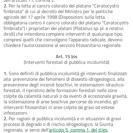
2.
Per la lotta al cancro colorato del platano "Ceratocystis
fimbriata" di cui al decreto del Ministro per le politiche
agricole del 17 aprile 1998 (Disposizioni sulla lotta
obbligatoria contro il cancro colorato del platano "Ceratocystis
fimbriata") i proprietari dei platani (Platanus sp. pl. e relativi
ibridi) che intendono compiere interventi di qualunque tipo,
compresi quelli che coinvolgono l'apparato radicale, devono
chiedere l'autorizzazione al servizio fitosanitario regionale.
Art. 15 bis
(Interventi forestali di pubblica incolumità)
1.
Sono definiti di pubblica incolumità gli interventi finalizzati
alla prevenzione dei fenomeni di dissesto idrogeologico, alla
prevenzione degli incendi boschivi, le sistemazioni idraulico-
forestali, il ripristino delle formazioni forestali nelle zone
colpite da calamità naturali o da eventi di eccezionale gravità,
la sistemazione di aree boschive percorse da incendio, gli
interventi fitosanitari in aree colpite da gravi od estese
infestazioni.
2.
Per ragioni di pubblica incolumità e in situazioni di gravi
processi di degrado o di rischio idrogeologico, la Giunta
regionale, ai sensi dell’
articolo 5, comma 1, del d.lgs.