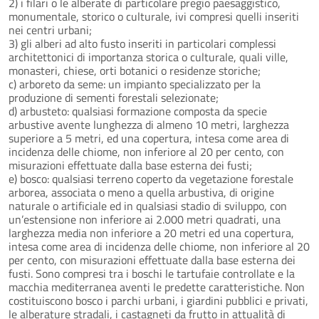
2) i filari o le alberate di particolare pregio paesaggistico,
monumentale, storico o culturale, ivi compresi quelli inseriti
nei centri urbani;
3) gli alberi ad alto fusto inseriti in particolari complessi
architettonici di importanza storica o culturale, quali ville,
monasteri, chiese, orti botanici o residenze storiche;
c) arboreto da seme: un impianto specializzato per la
produzione di sementi forestali selezionate;
d) arbusteto: qualsiasi formazione composta da specie
arbustive avente lunghezza di almeno 10 metri, larghezza
superiore a 5 metri, ed una copertura, intesa come area di
incidenza delle chiome, non inferiore al 20 per cento, con
misurazioni effettuate dalla base esterna dei fusti;
e) bosco: qualsiasi terreno coperto da vegetazione forestale
arborea, associata o meno a quella arbustiva, di origine
naturale o artificiale ed in qualsiasi stadio di sviluppo, con
un’estensione non inferiore ai 2.000 metri quadrati, una
larghezza media non inferiore a 20 metri ed una copertura,
intesa come area di incidenza delle chiome, non inferiore al 20
per cento, con misurazioni effettuate dalla base esterna dei
fusti. Sono compresi tra i boschi le tartufaie controllate e la
macchia mediterranea aventi le predette caratteristiche. Non
costituiscono bosco i parchi urbani, i giardini pubblici e privati,
le alberature stradali, i castagneti da frutto in attualità di