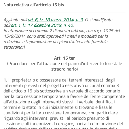
Nota relativa all'articolo 15 bis
Aggiunto dall'
art. 6, l.r. 18 marzo 2014, n. 3
. Così modificato
dall'
art. 1, l.r. 17 dicembre 2019, n. 40
.
In attuazione del comma 2 di questo articolo, con d.g.r. 1025 del
15/9/2014 sono stati approvati i criteri e modalità per la
redazione e l'approvazione dei piani d'intervento forestale
straordinari.
Art. 15 ter
(Procedure per l’attuazione del piano d’intervento forestale
straordinario)
1.
Il proprietario o possessore dei terreni interessati dagli
interventi previsti nel progetto esecutivo di cui al comma 3
dell’articolo 15 bis sottoscrive un verbale di accordo bonario
per la loro cessione temporanea a favore dell’ente competente
all’attuazione degli interventi stessi. Il verbale identifica i
terreni e lo stato in cui inizialmente si trovano e fissa le
condizioni per la loro cessione temporanea, con particolare
riguardo agli interventi previsti, al periodo presunto di
cessione e all’indennizzo da erogare, pari alla diminuzione del
reddito derivante dall’occupazione per tutta la durata della