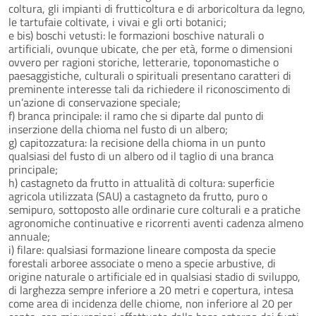
coltura, gli impianti di frutticoltura e di arboricoltura da legno,
le tartufaie coltivate, i vivai e gli orti botanici;
e bis) boschi vetusti: le formazioni boschive naturali o
artificiali, ovunque ubicate, che per età, forme o dimensioni
ovvero per ragioni storiche, letterarie, toponomastiche o
paesaggistiche, culturali o spirituali presentano caratteri di
preminente interesse tali da richiedere il riconoscimento di
un’azione di conservazione speciale;
f) branca principale: il ramo che si diparte dal punto di
inserzione della chioma nel fusto di un albero;
g) capitozzatura: la recisione della chioma in un punto
qualsiasi del fusto di un albero od il taglio di una branca
principale;
h) castagneto da frutto in attualità di coltura: superficie
agricola utilizzata (SAU) a castagneto da frutto, puro o
semipuro, sottoposto alle ordinarie cure colturali e a pratiche
agronomiche continuative e ricorrenti aventi cadenza almeno
annuale;
i) filare: qualsiasi formazione lineare composta da specie
forestali arboree associate o meno a specie arbustive, di
origine naturale o artificiale ed in qualsiasi stadio di sviluppo,
di larghezza sempre inferiore a 20 metri e copertura, intesa
come area di incidenza delle chiome, non inferiore al 20 per