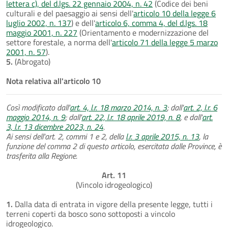
lettera c), del d.lgs. 22 gennaio 2004, n. 42
(Codice dei beni
culturali e del paesaggio ai sensi dell'
articolo 10 della legge 6
luglio 2002, n. 137
) e dell'
articolo 6, comma 4, del d.lgs. 18
maggio 2001, n. 227
(Orientamento e modernizzazione del
settore forestale, a norma dell'
articolo 71 della legge 5 marzo
2001, n. 57
).
5.
(Abrogato)
Nota relativa all'articolo 10
Così modificato dall'
art. 4, l.r. 18 marzo 2014, n. 3
; dall'
art. 2, l.r. 6
maggio 2014, n. 9
; dall'
art. 22, l.r. 18 aprile 2019, n. 8
, e dall'
art.
3, l.r. 13 dicembre 2023, n. 24
.
Ai sensi dell'art. 2, commi 1 e 2, della
l.r. 3 aprile 2015, n. 13
, la
funzione del comma 2 di questo articolo, esercitata dalle Province, è
trasferita alla Regione.
Art. 11
(Vincolo idrogeologico)
1.
Dalla data di entrata in vigore della presente legge, tutti i
terreni coperti da bosco sono sottoposti a vincolo
idrogeologico.