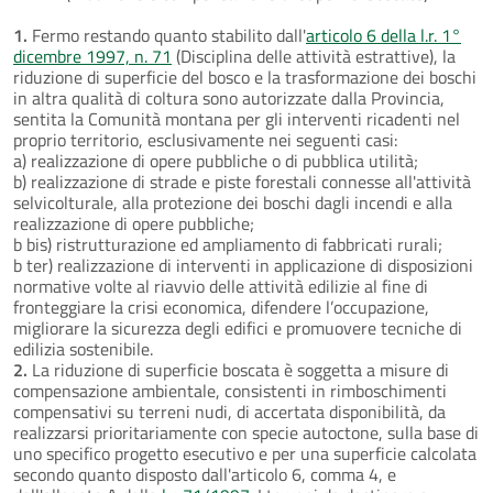
1.
Fermo restando quanto stabilito dall'
articolo 6 della l.r. 1°
dicembre 1997, n. 71
(Disciplina delle attività estrattive), la
riduzione di superficie del bosco e la trasformazione dei boschi
in altra qualità di coltura sono autorizzate dalla Provincia,
sentita la Comunità montana per gli interventi ricadenti nel
proprio territorio, esclusivamente nei seguenti casi:
a) realizzazione di opere pubbliche o di pubblica utilità;
b) realizzazione di strade e piste forestali connesse all'attività
selvicolturale, alla protezione dei boschi dagli incendi e alla
realizzazione di opere pubbliche;
b bis) ristrutturazione ed ampliamento di fabbricati rurali;
b ter) realizzazione di interventi in applicazione di disposizioni
normative volte al riavvio delle attività edilizie al fine di
fronteggiare la crisi economica, difendere l’occupazione,
migliorare la sicurezza degli edifici e promuovere tecniche di
edilizia sostenibile.
2.
La riduzione di superficie boscata è soggetta a misure di
compensazione ambientale, consistenti in rimboschimenti
compensativi su terreni nudi, di accertata disponibilità, da
realizzarsi prioritariamente con specie autoctone, sulla base di
uno specifico progetto esecutivo e per una superficie calcolata
secondo quanto disposto dall'articolo 6, comma 4, e