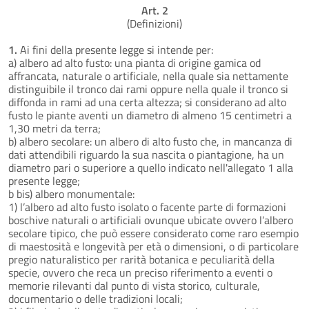
Art. 2
(Definizioni)
1.
Ai fini della presente legge si intende per:
a) albero ad alto fusto: una pianta di origine gamica od
affrancata, naturale o artificiale, nella quale sia nettamente
distinguibile il tronco dai rami oppure nella quale il tronco si
diffonda in rami ad una certa altezza; si considerano ad alto
fusto le piante aventi un diametro di almeno 15 centimetri a
1,30 metri da terra;
b) albero secolare: un albero di alto fusto che, in mancanza di
dati attendibili riguardo la sua nascita o piantagione, ha un
diametro pari o superiore a quello indicato nell'allegato 1 alla
presente legge;
b bis) albero monumentale:
1) l’albero ad alto fusto isolato o facente parte di formazioni
boschive naturali o artificiali ovunque ubicate ovvero l’albero
secolare tipico, che può essere considerato come raro esempio
di maestosità e longevità per età o dimensioni, o di particolare
pregio naturalistico per rarità botanica e peculiarità della
specie, ovvero che reca un preciso riferimento a eventi o
memorie rilevanti dal punto di vista storico, culturale,
documentario o delle tradizioni locali;