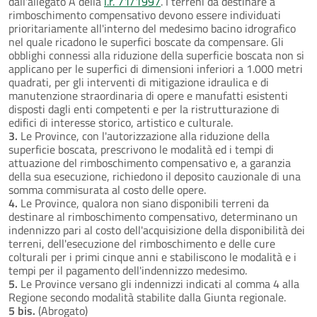
dall'allegato A della
l.r. 71/1997
. I terreni da destinare a
rimboschimento compensativo devono essere individuati
prioritariamente all'interno del medesimo bacino idrografico
nel quale ricadono le superfici boscate da compensare. Gli
obblighi connessi alla riduzione della superficie boscata non si
applicano per le superfici di dimensioni inferiori a 1.000 metri
quadrati, per gli interventi di mitigazione idraulica e di
manutenzione straordinaria di opere e manufatti esistenti
disposti dagli enti competenti e per la ristrutturazione di
edifici di interesse storico, artistico e culturale.
3.
Le Province, con l'autorizzazione alla riduzione della
superficie boscata, prescrivono le modalità ed i tempi di
attuazione del rimboschimento compensativo e, a garanzia
della sua esecuzione, richiedono il deposito cauzionale di una
somma commisurata al costo delle opere.
4.
Le Province, qualora non siano disponibili terreni da
destinare al rimboschimento compensativo, determinano un
indennizzo pari al costo dell'acquisizione della disponibilità dei
terreni, dell'esecuzione del rimboschimento e delle cure
colturali per i primi cinque anni e stabiliscono le modalità e i
tempi per il pagamento dell'indennizzo medesimo.
5.
Le Province versano gli indennizzi indicati al comma 4 alla
Regione secondo modalità stabilite dalla Giunta regionale.
5 bis.
(Abrogato)