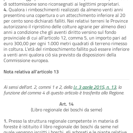
di sottomissione sono riconsegnati ai legittimi proprietari.
4.
Qualora i rimboschimenti realizzati da almeno venti anni
presentino una copertura o un attecchimento inferiore al 20
per cento sono dichiarati falliti. Nei relativi terreni le Province
autorizzano il ripristino delle colture agrarie per almeno dieci
anni a condizione che gli aventi diritto versino sul fondo
provinciale di cui all'articolo 12, comma 5, un importo pari ad
euro 300,00 per ogni 1.000 metri quadrati di terreno rimesso
in coltura. L'età del rimboschimento fallito può essere inferiore
a venti anni qualora ciò sia previsto da disposizioni della
Commissione europea.
Nota relativa all'articolo 13
Ai sensi dell'art. 2, commi 1 e 2, della
l.r. 3 aprile 2015, n. 13
, la
funzione del comma 4 di questo articolo è trasferita alla Regione.
Art. 14
(Libro regionale dei boschi da seme)
1.
Presso la struttura regionale competente in materia di
foreste è istituito il libro regionale dei boschi da seme nel
quale vengono iscritti i boschi, gli arboreti e le piante relative