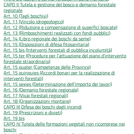
CAPO II Tutela e gestione del bosco e demanio forestale
regionale
Art. 10 (Tagli boschivi)
Art. 11 (Vincolo idrogeologico)
Art. 12 (Riduzione e compensazione di superfici boscate)
Art. 13 (Rimboschimenti realizzati con fondi pubblici)
Art. 14 (Libro regionale dei boschi da seme)
Art. 15 (Disposizioni di difesa fitosanitaria)
Art. 15 bis (Interventi forestali di pubblica incolumità)
Art. 15 ter (Procedure per l’attuazione del piano d’intervento
forestale straordinario)
Art. 15 quater (Competenze delle Province)
Art. 15 quinquies (Accordi bonari per la realizzazione di
interventi forestali)
Art. 15 sexies (Determinazione dell’importo dei lavori)
Art. 16 (Demanio forestale regionale)
Art. 17 (Vivai forestali regionali)
Art. 18 (Organizzazioni montane)
CAPO III Difesa dei boschi dagli incendi
Art. 19 (Prescrizioni e divieti)
Art. 19 bis
CAPO IV Tutela delle formazioni vegetali non ricomprese nei
boschi