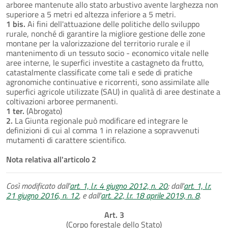
arboree mantenute allo stato arbustivo avente larghezza non
superiore a 5 metri ed altezza inferiore a 5 metri.
1 bis.
Ai fini dell'attuazione delle politiche dello sviluppo
rurale, nonché di garantire la migliore gestione delle zone
montane per la valorizzazione del territorio rurale e il
mantenimento di un tessuto socio - economico vitale nelle
aree interne, le superfici investite a castagneto da frutto,
catastalmente classificate come tali e sede di pratiche
agronomiche continuative e ricorrenti, sono assimilate alle
superfici agricole utilizzate (SAU) in qualità di aree destinate a
coltivazioni arboree permanenti.
1 ter.
(Abrogato)
2.
La Giunta regionale può modificare ed integrare le
definizioni di cui al comma 1 in relazione a sopravvenuti
mutamenti di carattere scientifico.
Nota relativa all'articolo 2
Così modificato dall'
art. 1, l.r. 4 giugno 2012, n. 20
; dall'
art. 1, l.r.
21 giugno 2016, n. 12
, e dall'
art. 22, l.r. 18 aprile 2019, n. 8
.
Art. 3
(Corpo forestale dello Stato)