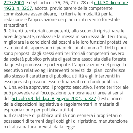
227/2001
e degli articoli 75, 76, 77 e 78 del
r.d.l. 30 dicembre
1923, n. 3267
, adotta, previo parere della competente
commissione assembleare, i criteri e le modalità per la
redazione e l’approvazione dei piani d’intervento forestale
straordinari.
3.
Gli enti territoriali competenti, allo scopo di ripristinare le
aree degradate, realizzare la messa in sicurezza del territorio,
migliorare le condizioni dei boschi e le loro funzioni protettive
e ambientali, approvano i piani di cui al comma 2. Detti piani
sono proposti dagli stessi enti territoriali competenti ovvero
da società pubblico private di gestione associata delle foreste
da questi promosse e partecipate. L’approvazione del progetto
esecutivo relativo agli interventi previsti dai piani conferisce
allo stesso il carattere di pubblica utilità e gli interventi in
esso previsti possono essere finanziati con fondi pubblici.
4.
Una volta approvato il progetto esecutivo, l’ente territoriale
può provvedere all’occupazione temporanea di aree ai sensi
dell’
articolo 49 del d.p.r. 8 giugno 2001, n. 327
(Testo unico
delle disposizioni legislative e regolamentari in materia di
espropriazione per pubblica utilità).
5.
Il carattere di pubblica utilità non esonera i proprietari o
possessori di terreni dagli obblighi di ripristino, manutenzione
o di altra natura previsti dalla legge.