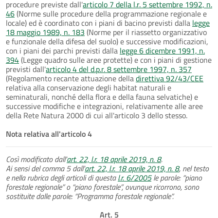
procedure previste dall'
articolo 7 della l.r. 5 settembre 1992, n.
46
(Norme sulle procedure della programmazione regionale e
locale) ed è coordinato con i piani di bacino previsti dalla
legge
18 maggio 1989, n. 183
(Norme per il riassetto organizzativo
e funzionale della difesa del suolo) e successive modificazioni,
con i piani dei parchi previsti dalla
legge 6 dicembre 1991, n.
394
(Legge quadro sulle aree protette) e con i piani di gestione
previsti dall'
articolo 4 del d.p.r. 8 settembre 1997, n. 357
(Regolamento recante attuazione della
direttiva 92/43/CEE
relativa alla conservazione degli habitat naturali e
seminaturali, nonché della flora e della fauna selvatiche) e
successive modifiche e integrazioni, relativamente alle aree
della Rete Natura 2000 di cui all'articolo 3 dello stesso.
Nota relativa all'articolo 4
Così modificato dall'
art. 22, l.r. 18 aprile 2019, n. 8
.
Ai sensi del comma 5 dall'
art. 22, l.r. 18 aprile 2019, n. 8
, nel testo
e nella rubrica degli articoli di questa
l.r. 6/2005
le parole: “piano
forestale regionale” o “piano forestale”, ovunque ricorrono, sono
sostituite dalle parole: “Programma forestale regionale”.
Art. 5