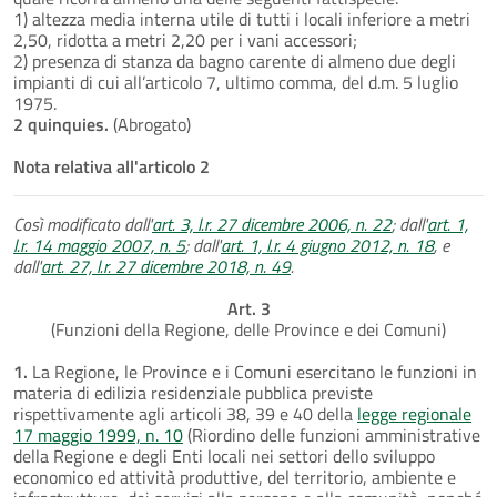
1) altezza media interna utile di tutti i locali inferiore a metri
2,50, ridotta a metri 2,20 per i vani accessori;
2) presenza di stanza da bagno carente di almeno due degli
impianti di cui all’articolo 7, ultimo comma, del d.m. 5 luglio
1975.
2 quinquies.
(Abrogato)
Nota relativa all'articolo 2
Così modificato dall'
art. 3, l.r. 27 dicembre 2006, n. 22
; dall'
art. 1,
l.r. 14 maggio 2007, n. 5
; dall'
art. 1, l.r. 4 giugno 2012, n. 18
, e
dall'
art. 27, l.r. 27 dicembre 2018, n. 49
.
Art. 3
(Funzioni della Regione, delle Province e dei Comuni)
1.
La Regione, le Province e i Comuni esercitano le funzioni in
materia di edilizia residenziale pubblica previste
rispettivamente agli articoli 38, 39 e 40 della
legge regionale
17 maggio 1999, n. 10
(Riordino delle funzioni amministrative
della Regione e degli Enti locali nei settori dello sviluppo
economico ed attività produttive, del territorio, ambiente e