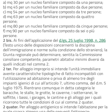
a) mq 30 per un nucleo familiare composto da una persona;
b) mq 45 per un nucleo familiare composto da due persone;
c) mq 54 per un nucleo familiare composto da tre persone;
d) mq 63 per un nucleo familiare composto da quattro
persone;
e) mq 80 per un nucleo familiare composto da cinque persone;
f) mq 90 per un nucleo familiare composto da sei o più
persone.
2 bis.
Ai fini dell’applicazione del
d.lgs. 25 luglio 1998, n. 286
(Testo unico delle disposizioni concernenti la disciplina
dell’immigrazione e norme sulla condizione dello straniero), la
Giunta regionale può determinare, sentita la Commissione
consiliare competente, parametri abitativi minimi diversi da
quelli indicati nel comma 2.
2 ter.
Per alloggio improprio si intende l’unità immobiliare
avente caratteristiche tipologiche di fatto incompatibili con
l’utilizzazione ad abitazione o priva di almeno tre degli
impianti igienici di cui all’articolo 7, ultimo comma, del d.m. 5
luglio 1975. Rientrano comunque in detta categoria le
baracche, le stalle, le grotte, le caverne, i sotterranei, le
soffitte, i bassi, i garages, le cantine e gli alloggi per i quali
ricorrono tutte le condizioni di cui al comma 2 quater.
2 quater.
Per alloggio antigienico si intende l’abitazione per la
quale ricorra almeno una delle seguenti fattispecie: