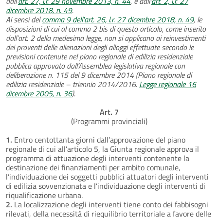
dall'
art. 27, l.r. 29 novembre 2013, n. 44
, e dall'
art. 2, l.r. 27
dicembre 2018, n. 49
.
Ai sensi del
comma 9 dell'art. 26, l.r. 27 dicembre 2018, n. 49
, le
disposizioni di cui al comma 2 bis di questo articolo, come inserito
dall’art. 2 della medesima legge, non si applicano ai reinvestimenti
dei proventi delle alienazioni degli alloggi effettuate secondo le
previsioni contenute nel piano regionale di edilizia residenziale
pubblica approvato dall’Assemblea legislativa regionale con
deliberazione n. 115 del 9 dicembre 2014 (Piano regionale di
edilizia residenziale – triennio 2014/2016.
Legge regionale 16
dicembre 2005, n. 36
).
Art. 7
(Programmi provinciali)
1.
Entro centottanta giorni dall’approvazione del piano
regionale di cui all’articolo 5, la Giunta regionale approva il
programma di attuazione degli interventi contenente la
destinazione dei finanziamenti per ambito comunale,
l’individuazione dei soggetti pubblici attuatori degli interventi
di edilizia sovvenzionata e l’individuazione degli interventi di
riqualificazione urbana.
2.
La localizzazione degli interventi tiene conto dei fabbisogni
rilevati, della necessità di riequilibrio territoriale a favore delle