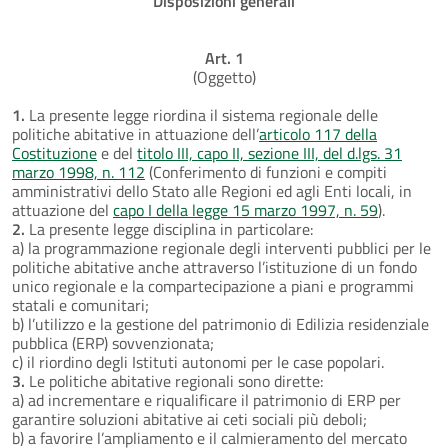
Disposizioni generali
Art. 1
(Oggetto)
1.
La presente legge riordina il sistema regionale delle
politiche abitative in attuazione dell’
articolo 117 della
Costituzione
e del
titolo III, capo II, sezione III, del d.lgs. 31
marzo 1998, n. 112
(Conferimento di funzioni e compiti
amministrativi dello Stato alle Regioni ed agli Enti locali, in
attuazione del
capo I della legge 15 marzo 1997, n. 59
).
2.
La presente legge disciplina in particolare:
a) la programmazione regionale degli interventi pubblici per le
politiche abitative anche attraverso l’istituzione di un fondo
unico regionale e la compartecipazione a piani e programmi
statali e comunitari;
b) l’utilizzo e la gestione del patrimonio di Edilizia residenziale
pubblica (ERP) sovvenzionata;
c) il riordino degli Istituti autonomi per le case popolari.
3.
Le politiche abitative regionali sono dirette:
a) ad incrementare e riqualificare il patrimonio di ERP per
garantire soluzioni abitative ai ceti sociali più deboli;
b) a favorire l’ampliamento e il calmieramento del mercato