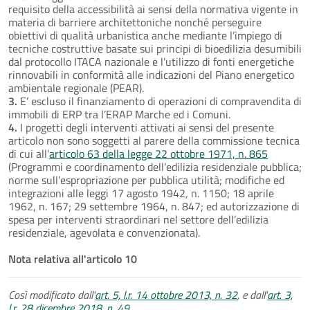
requisito della accessibilità ai sensi della normativa vigente in
materia di barriere architettoniche nonché perseguire
obiettivi di qualità urbanistica anche mediante l’impiego di
tecniche costruttive basate sui principi di bioedilizia desumibili
dal protocollo ITACA nazionale e l’utilizzo di fonti energetiche
rinnovabili in conformità alle indicazioni del Piano energetico
ambientale regionale (PEAR).
3.
E’ escluso il finanziamento di operazioni di compravendita di
immobili di ERP tra l’ERAP Marche ed i Comuni.
4.
I progetti degli interventi attivati ai sensi del presente
articolo non sono soggetti al parere della commissione tecnica
di cui all’
articolo 63 della legge 22 ottobre 1971, n. 865
(Programmi e coordinamento dell’edilizia residenziale pubblica;
norme sull’espropriazione per pubblica utilità; modifiche ed
integrazioni alle leggi 17 agosto 1942, n. 1150; 18 aprile
1962, n. 167; 29 settembre 1964, n. 847; ed autorizzazione di
spesa per interventi straordinari nel settore dell’edilizia
residenziale, agevolata e convenzionata).
Nota relativa all'articolo 10
Così modificato dall'
art. 5, l.r. 14 ottobre 2013, n. 32
, e dall'
art. 3,
l.r. 28 dicembre 2018, n. 49
.