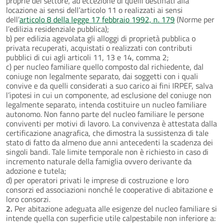
proprie del settore, ad eccezione di quelli destinati alla
locazione ai sensi dell’articolo 11 o realizzati ai sensi
dell’
articolo 8 della legge 17 febbraio 1992, n. 179
(Norme per
l’edilizia residenziale pubblica);
b) per edilizia agevolata gli alloggi di proprietà pubblica o
privata recuperati, acquistati o realizzati con contributi
pubblici di cui agli articoli 11, 13 e 14, comma 2;
c) per nucleo familiare quello composto dal richiedente, dal
coniuge non legalmente separato, dai soggetti con i quali
convive e da quelli considerati a suo carico ai fini IRPEF, salva
l’ipotesi in cui un componente, ad esclusione del coniuge non
legalmente separato, intenda costituire un nucleo familiare
autonomo. Non fanno parte del nucleo familiare le persone
conviventi per motivi di lavoro. La convivenza è attestata dalla
certificazione anagrafica, che dimostra la sussistenza di tale
stato di fatto da almeno due anni antecedenti la scadenza dei
singoli bandi. Tale limite temporale non è richiesto in caso di
incremento naturale della famiglia ovvero derivante da
adozione e tutela;
d) per operatori privati le imprese di costruzione e loro
consorzi ed associazioni nonché le cooperative di abitazione e
loro consorzi.
2.
Per abitazione adeguata alle esigenze del nucleo familiare si
intende quella con superficie utile calpestabile non inferiore a: