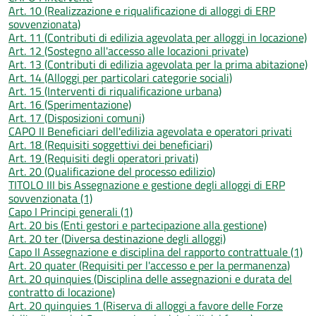
Art. 10 (Realizzazione e riqualificazione di alloggi di ERP
sovvenzionata)
Art. 11 (Contributi di edilizia agevolata per alloggi in locazione)
Art. 12 (Sostegno all'accesso alle locazioni private)
Art. 13 (Contributi di edilizia agevolata per la prima abitazione)
Art. 14 (Alloggi per particolari categorie sociali)
Art. 15 (Interventi di riqualificazione urbana)
Art. 16 (Sperimentazione)
Art. 17 (Disposizioni comuni)
CAPO II Beneficiari dell'edilizia agevolata e operatori privati
Art. 18 (Requisiti soggettivi dei beneficiari)
Art. 19 (Requisiti degli operatori privati)
Art. 20 (Qualificazione del processo edilizio)
TITOLO III bis Assegnazione e gestione degli alloggi di ERP
sovvenzionata (1)
Capo I Principi generali (1)
Art. 20 bis (Enti gestori e partecipazione alla gestione)
Art. 20 ter (Diversa destinazione degli alloggi)
Capo II Assegnazione e disciplina del rapporto contrattuale (1)
Art. 20 quater (Requisiti per l'accesso e per la permanenza)
Art. 20 quinquies (Disciplina delle assegnazioni e durata del
contratto di locazione)
Art. 20 quinquies 1 (Riserva di alloggi a favore delle Forze