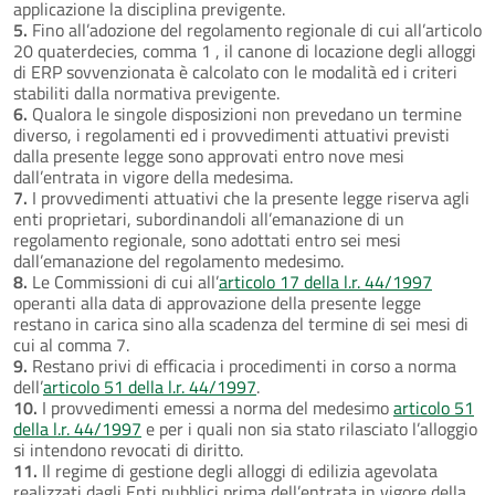
applicazione la disciplina previgente.
5.
Fino all’adozione del regolamento regionale di cui all’articolo
20 quaterdecies, comma 1 , il canone di locazione degli alloggi
di ERP sovvenzionata è calcolato con le modalità ed i criteri
stabiliti dalla normativa previgente.
6.
Qualora le singole disposizioni non prevedano un termine
diverso, i regolamenti ed i provvedimenti attuativi previsti
dalla presente legge sono approvati entro nove mesi
dall’entrata in vigore della medesima.
7.
I provvedimenti attuativi che la presente legge riserva agli
enti proprietari, subordinandoli all’emanazione di un
regolamento regionale, sono adottati entro sei mesi
dall’emanazione del regolamento medesimo.
8.
Le Commissioni di cui all’
articolo 17 della l.r. 44/1997
operanti alla data di approvazione della presente legge
restano in carica sino alla scadenza del termine di sei mesi di
cui al comma 7.
9.
Restano privi di efficacia i procedimenti in corso a norma
dell’
articolo 51 della l.r. 44/1997
.
10.
I provvedimenti emessi a norma del medesimo
articolo 51
della l.r. 44/1997
e per i quali non sia stato rilasciato l’alloggio
si intendono revocati di diritto.
11.
Il regime di gestione degli alloggi di edilizia agevolata
realizzati dagli Enti pubblici prima dell’entrata in vigore della