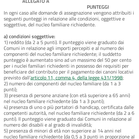
ALLEGATO A
PUNTEGGI
In ogni caso alle domande di assegnazione vengono attribuiti i
seguenti punteggi in relazione alle condizioni, oggettive e
soggettive, del nucleo familiare richiedente.
a) condizioni soggettive:
1) reddito (da 2 a 5 punti). Il punteggio viene graduato dai
Comuni in relazione agli importi percepiti e al numero dei
componenti del nucleo familiare richiedente; il suddetto
punteggio è aumentato sino ad un massimo del 50 per cento
per i nuclei familiari richiedenti in possesso dei requisiti per
beneficiare del contributo per il pagamento dei canoni locativi
previsto dall’
articolo 11, comma 4, della legge 431/1998
;
2) numero dei componenti del nucleo familiare (da 1 a 3
punti);
3) presenza di persone anziane (con età superiore a 65 anni)
nel nucleo familiare richiedente (da 1 a 3 punti);
4) presenza di uno o più portatori di handicap, certificata dalle
competenti autorità, nel nucleo familiare richiedente (da 2 a 6
punti). Il punteggio viene graduato dai Comuni in relazione al
numero dei disabili e al grado di invalidità;
5) presenza di minori di età non superiore ai 14 anni nel
nucleo familiare richiedente (da 0,5 a 3 punti in proporzione al