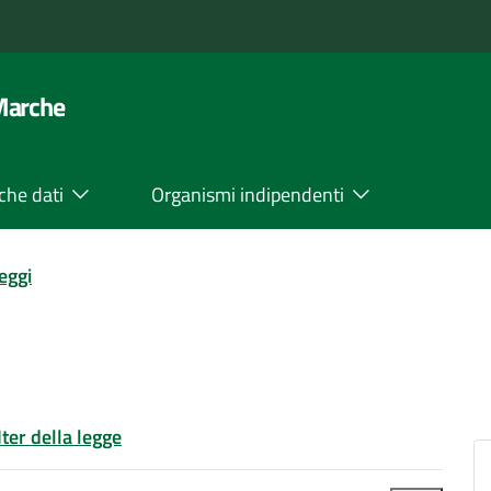
 Marche
che dati
Organismi indipendenti
leggi
Iter della legge