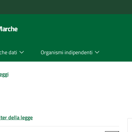
 Marche
che dati
Organismi indipendenti
leggi
Iter della legge