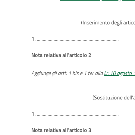
(Inserimento degli articol
1.
....................................................................
Nota relativa all'articolo 2
Aggiunge gli artt. 1 bis e 1 ter alla
l.r. 10 agosto
(Sostituzione dell’a
1.
....................................................................
Nota relativa all'articolo 3