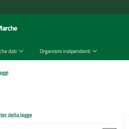
 Marche
che dati
Organismi indipendenti
leggi
Iter della legge