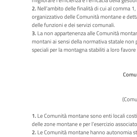
migliorare l’efficienza e l’efficacia della gest
2.
Nell’ambito delle finalità di cui al comma 1, l
organizzativo delle Comunità montane e detta
delle funzioni e dei servizi comunali.
3.
La non appartenenza alle Comunità montane
montani ai sensi della normativa statale non priv
speciali per la montagna stabiliti a loro favore
Comu
(Comu
1.
Le Comunità montane sono enti locali costitu
delle zone montane e per l’esercizio associato
2.
Le Comunità montane hanno autonomia statu