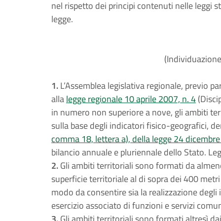
nel rispetto dei principi contenuti nelle leggi s
legge.
(Individuazione 
1.
L’Assemblea legislativa regionale, previo par
alla
legge regionale 10 aprile 2007, n. 4
(Discip
in numero non superiore a nove, gli ambiti ter
sulla base degli indicatori fisico-geografici, d
comma 18, lettera a), della legge 24 dicembre
bilancio annuale e pluriennale dello Stato. Le
2.
Gli ambiti territoriali sono formati da alme
superficie territoriale al di sopra dei 400 metri
modo da consentire sia la realizzazione degli i
esercizio associato di funzioni e servizi comun
3.
Gli ambiti territoriali sono formati altresì 