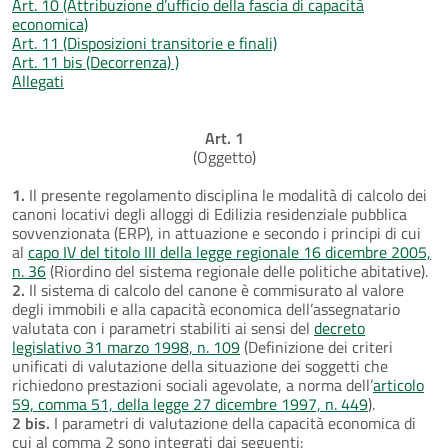
Art. 10 (Attribuzione d’ufficio della fascia di capacità
economica)
Art. 11 (Disposizioni transitorie e finali)
Art. 11 bis (Decorrenza) )
Allegati
Art. 1
(Oggetto)
1.
Il presente regolamento disciplina le modalità di calcolo dei
canoni locativi degli alloggi di Edilizia residenziale pubblica
sovvenzionata (ERP), in attuazione e secondo i principi di cui
al
capo IV del titolo III della legge regionale 16 dicembre 2005,
n. 36
(Riordino del sistema regionale delle politiche abitative).
2.
Il sistema di calcolo del canone è commisurato al valore
degli immobili e alla capacità economica dell’assegnatario
valutata con i parametri stabiliti ai sensi del
decreto
legislativo 31 marzo 1998, n. 109
(Definizione dei criteri
unificati di valutazione della situazione dei soggetti che
richiedono prestazioni sociali agevolate, a norma dell’
articolo
59, comma 51, della legge 27 dicembre 1997, n. 449
).
2 bis.
I parametri di valutazione della capacità economica di
cui al comma 2 sono integrati dai seguenti: