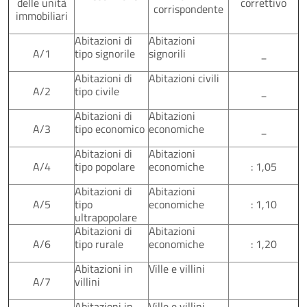
delle unità
correttivo
corrispondente
immobiliari
Abitazioni di
Abitazioni
A/1
tipo signorile
signorili
_
Abitazioni di
Abitazioni civili
A/2
tipo civile
_
Abitazioni di
Abitazioni
A/3
tipo economico
economiche
_
Abitazioni di
Abitazioni
A/4
tipo popolare
economiche
: 1,05
Abitazioni di
Abitazioni
A/5
tipo
economiche
: 1,10
ultrapopolare
Abitazioni di
Abitazioni
A/6
tipo rurale
economiche
: 1,20
Abitazioni in
Ville e villini
A/7
villini
Abitazioni in
Ville e villini