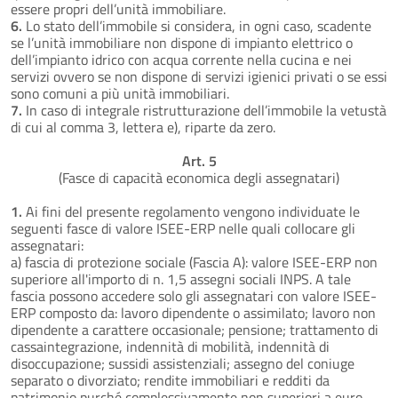
essere propri dell’unità immobiliare.
6.
Lo stato dell’immobile si considera, in ogni caso, scadente
se l’unità immobiliare non dispone di impianto elettrico o
dell’impianto idrico con acqua corrente nella cucina e nei
servizi ovvero se non dispone di servizi igienici privati o se essi
sono comuni a più unità immobiliari.
7.
In caso di integrale ristrutturazione dell’immobile la vetustà
di cui al comma 3, lettera e), riparte da zero.
Art. 5
(Fasce di capacità economica degli assegnatari)
1.
Ai fini del presente regolamento vengono individuate le
seguenti fasce di valore ISEE-ERP nelle quali collocare gli
assegnatari:
a) fascia di protezione sociale (Fascia A): valore ISEE-ERP non
superiore all'importo di n. 1,5 assegni sociali INPS. A tale
fascia possono accedere solo gli assegnatari con valore ISEE-
ERP composto da: lavoro dipendente o assimilato; lavoro non
dipendente a carattere occasionale; pensione; trattamento di
cassaintegrazione, indennità di mobilità, indennità di
disoccupazione; sussidi assistenziali; assegno del coniuge
separato o divorziato; rendite immobiliari e redditi da
patrimonio purché complessivamente non superiori a euro