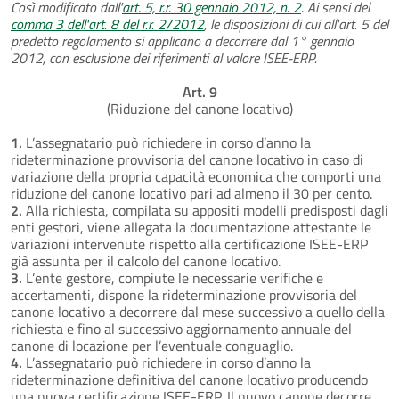
Così modificato dall'
art. 5, r.r. 30 gennaio 2012, n. 2
. Ai sensi del
comma 3 dell'art. 8 del r.r. 2/2012
, le disposizioni di cui all'art. 5 del
predetto regolamento si applicano a decorrere dal 1° gennaio
2012, con esclusione dei riferimenti al valore ISEE-ERP.
Art. 9
(Riduzione del canone locativo)
1.
L’assegnatario può richiedere in corso d’anno la
rideterminazione provvisoria del canone locativo in caso di
variazione della propria capacità economica che comporti una
riduzione del canone locativo pari ad almeno il 30 per cento.
2.
Alla richiesta, compilata su appositi modelli predisposti dagli
enti gestori, viene allegata la documentazione attestante le
variazioni intervenute rispetto alla certificazione ISEE-ERP
già assunta per il calcolo del canone locativo.
3.
L’ente gestore, compiute le necessarie verifiche e
accertamenti, dispone la rideterminazione provvisoria del
canone locativo a decorrere dal mese successivo a quello della
richiesta e fino al successivo aggiornamento annuale del
canone di locazione per l’eventuale conguaglio.
4.
L’assegnatario può richiedere in corso d’anno la
rideterminazione definitiva del canone locativo producendo
una nuova certificazione ISEE-ERP. Il nuovo canone decorre