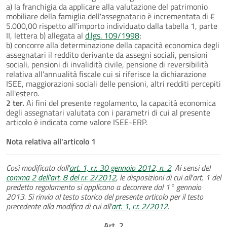
a) la franchigia da applicare alla valutazione del patrimonio
mobiliare della famiglia dell'assegnatario è incrementata di €
5.000,00 rispetto all'importo individuato dalla tabella 1, parte
II, lettera b) allegata al
d.lgs. 109/1998
;
b) concorre alla determinazione della capacità economica degli
assegnatari il reddito derivante da assegni sociali, pensioni
sociali, pensioni di invalidità civile, pensione di reversibilità
relativa all'annualità fiscale cui si riferisce la dichiarazione
ISEE, maggiorazioni sociali delle pensioni, altri redditi percepiti
all'estero.
2 ter.
Ai fini del presente regolamento, la capacità economica
degli assegnatari valutata con i parametri di cui al presente
articolo è indicata come valore ISEE-ERP.
Nota relativa all'articolo 1
Così modificato dall'
art. 1, r.r. 30 gennaio 2012, n. 2
. Ai sensi del
comma 2 dell'art. 8 del r.r. 2/2012
, le disposizioni di cui all'art. 1 del
predetto regolamento si applicano a decorrere dal 1° gennaio
2013. Si rinvia al testo storico del presente articolo per il testo
precedente alla modifica di cui all'
art. 1, r.r. 2/2012
.
Art. 2