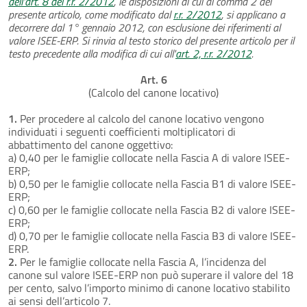
dell'art. 8 del r.r. 2/2012
, le disposizioni di cui al comma 2 del
presente articolo, come modificato dal
r.r. 2/2012
, si applicano a
decorrere dal 1° gennaio 2012, con esclusione dei riferimenti al
valore ISEE-ERP. Si rinvia al testo storico del presente articolo per il
testo precedente alla modifica di cui all'
art. 2, r.r. 2/2012
.
Art. 6
(Calcolo del canone locativo)
1.
Per procedere al calcolo del canone locativo vengono
individuati i seguenti coefficienti moltiplicatori di
abbattimento del canone oggettivo:
a) 0,40 per le famiglie collocate nella Fascia A di valore ISEE-
ERP;
b) 0,50 per le famiglie collocate nella Fascia B1 di valore ISEE-
ERP;
c) 0,60 per le famiglie collocate nella Fascia B2 di valore ISEE-
ERP;
d) 0,70 per le famiglie collocate nella Fascia B3 di valore ISEE-
ERP.
2.
Per le famiglie collocate nella Fascia A, l’incidenza del
canone sul valore ISEE-ERP non può superare il valore del 18
per cento, salvo l’importo minimo di canone locativo stabilito
ai sensi dell’articolo 7.