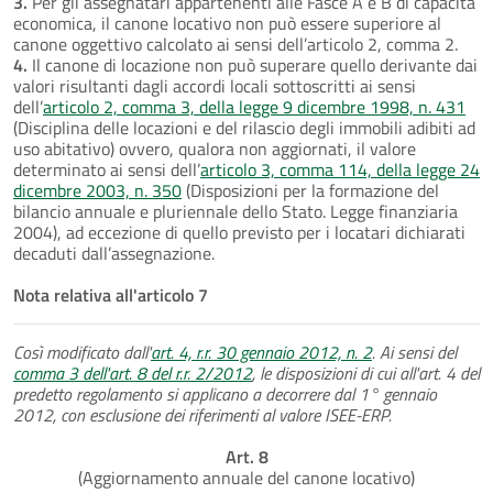
3.
Per gli assegnatari appartenenti alle Fasce A e B di capacità
economica, il canone locativo non può essere superiore al
canone oggettivo calcolato ai sensi dell’articolo 2, comma 2.
4.
Il canone di locazione non può superare quello derivante dai
valori risultanti dagli accordi locali sottoscritti ai sensi
dell’
articolo 2, comma 3, della legge 9 dicembre 1998, n. 431
(Disciplina delle locazioni e del rilascio degli immobili adibiti ad
uso abitativo) ovvero, qualora non aggiornati, il valore
determinato ai sensi dell’
articolo 3, comma 114, della legge 24
dicembre 2003, n. 350
(Disposizioni per la formazione del
bilancio annuale e pluriennale dello Stato. Legge finanziaria
2004), ad eccezione di quello previsto per i locatari dichiarati
decaduti dall’assegnazione.
Nota relativa all'articolo 7
Così modificato dall'
art. 4, r.r. 30 gennaio 2012, n. 2
. Ai sensi del
comma 3 dell'art. 8 del r.r. 2/2012
, le disposizioni di cui all'art. 4 del
predetto regolamento si applicano a decorrere dal 1° gennaio
2012, con esclusione dei riferimenti al valore ISEE-ERP.
Art. 8
(Aggiornamento annuale del canone locativo)