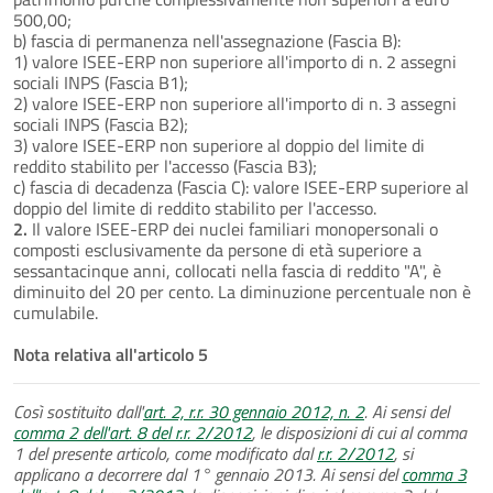
500,00;
b) fascia di permanenza nell'assegnazione (Fascia B):
1) valore ISEE-ERP non superiore all'importo di n. 2 assegni
sociali INPS (Fascia B1);
2) valore ISEE-ERP non superiore all'importo di n. 3 assegni
sociali INPS (Fascia B2);
3) valore ISEE-ERP non superiore al doppio del limite di
reddito stabilito per l'accesso (Fascia B3);
c) fascia di decadenza (Fascia C): valore ISEE-ERP superiore al
doppio del limite di reddito stabilito per l'accesso.
2.
Il valore ISEE-ERP dei nuclei familiari monopersonali o
composti esclusivamente da persone di età superiore a
sessantacinque anni, collocati nella fascia di reddito "A", è
diminuito del 20 per cento. La diminuzione percentuale non è
cumulabile.
Nota relativa all'articolo 5
Così sostituito dall'
art. 2, r.r. 30 gennaio 2012, n. 2
. Ai sensi del
comma 2 dell'art. 8 del r.r. 2/2012
, le disposizioni di cui al comma
1 del presente articolo, come modificato dal
r.r. 2/2012
, si
applicano a decorrere dal 1° gennaio 2013. Ai sensi del
comma 3