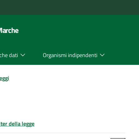
 Marche
che dati
Organismi indipendenti
leggi
Iter della legge