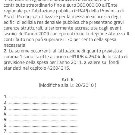
contributo straordinario fino a euro 300.000,00 all’Ente
regionale per l’abitazione pubblica (ERAP) della Provincia di
Ascoli Piceno, da utilizzare per la messa in sicurezza degli
edifici di edilizia residenziale pubblica che presentano gravi
carenze strutturali, ulteriormente accresciute dagli eventi
sismici dell’anno 2009 con epicentro nella Regione Abruzzo. Il
contributo non può superare il 70 per cento della spesa
necessaria.
2.
Le somme occorrenti all’attuazione di quanto previsto al
comma 1 sono iscritte a carico dell’UPB 4.26.04 dello stato di
previsione della spesa per l’anno 2011, a valere sui fondi
stanziati nel capitolo 42604215.
Art. 8
(Modifiche alla l.r. 20/2010 )
1.
............................................................................
2.
............................................................................
3.
............................................................................
4.
............................................................................
5.
............................................................................
6.
............................................................................
7.
............................................................................