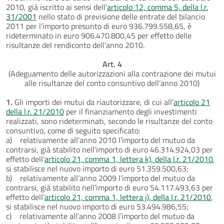
2010, già iscritto ai sensi dell’
articolo 12, comma 5, della l.r.
31/2001
nello stato di previsione delle entrate del bilancio
2011 per l’importo presunto di euro 936.799.558,65, è
rideterminato in euro 906.470.800,45 per effetto delle
risultanze del rendiconto dell’anno 2010.
Art. 4
(Adeguamento delle autorizzazioni alla contrazione dei mutui
alle risultanze del conto consuntivo dell’anno 2010)
1.
Gli importi dei mutui da riautorizzare, di cui all’
articolo 21
della l.r. 21/2010
per il finanziamento degli investimenti
realizzati, sono rideterminati, secondo le risultanze del conto
consuntivo, come di seguito specificato:
a) relativamente all’anno 2010 l’importo del mutuo da
contrarsi, già stabilito nell’importo di euro 46.314.924,03 per
effetto dell’
articolo 21, comma 1, lettera k), della l.r. 21/2010
,
si stabilisce nel nuovo importo di euro 51.359.500,63;
b) relativamente all’anno 2009 l’importo del mutuo da
contrarsi, già stabilito nell’importo di euro 54.117.493,63 per
effetto dell’
articolo 21, comma 1, lettera j), della l.r. 21/2010
,
si stabilisce nel nuovo importo di euro 53.494.986,55;
c) relativamente all’anno 2008 l’importo del mutuo da