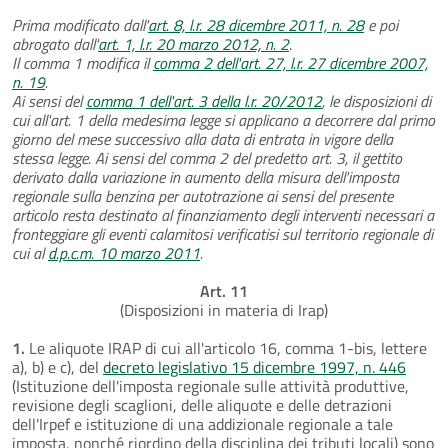
Prima modificato dall'
art. 8, l.r. 28 dicembre 2011, n. 28
e poi
abrogato dall'
art. 1, l.r. 20 marzo 2012, n. 2
.
Il comma 1 modifica il
comma 2 dell'art. 27, l.r. 27 dicembre 2007,
n. 19
.
Ai sensi del
comma 1 dell'art. 3 della l.r. 20/2012
, le disposizioni di
cui all'art. 1 della medesima legge si applicano a decorrere dal primo
giorno del mese successivo alla data di entrata in vigore della
stessa legge. Ai sensi del comma 2 del predetto art. 3, il gettito
derivato dalla variazione in aumento della misura dell'imposta
regionale sulla benzina per autotrazione ai sensi del presente
articolo resta destinato al finanziamento degli interventi necessari a
fronteggiare gli eventi calamitosi verificatisi sul territorio regionale di
cui al
d.p.c.m. 10 marzo 2011
.
Art. 11
(Disposizioni in materia di Irap)
1.
Le aliquote IRAP di cui all'articolo 16, comma 1-bis, lettere
a), b) e c), del
decreto legislativo 15 dicembre 1997, n. 446
(Istituzione dell'imposta regionale sulle attività produttive,
revisione degli scaglioni, delle aliquote e delle detrazioni
dell'Irpef e istituzione di una addizionale regionale a tale
imposta, nonché riordino della disciplina dei tributi locali) sono