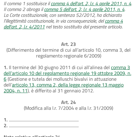
Il comma 1 sostituisce il
comma 4 dell'art. 2, l.r. 4 aprile 2011, n. 4
.
Il comma 2 abroga il
comma 5 dell'art. 2, l.r. 4 aprile 2011, n. 4
.
La Corte costituzionale, con sentenza 52/2012, ha dichiarato
l'illegittimità costituzionale, in via consequenziale, del
comma 4
dell'art. 2, l.r. 4/2011
nel testo sostituito dal presente articolo.
Art. 23
(Differimento del termine di cui all’articolo 10, comma 3, del
regolamento regionale 6/2009)
1.
Il termine del 30 giugno 2011 di cui all’alinea del
comma 3
dell’articolo 10 del regolamento regionale 19 ottobre 2009, n.
6
(Gestione e tutela dei molluschi bivalvi in attuazione
dell’
articolo 13, comma 2, della legge regionale 13 maggio
2004, n. 11
), è differito al 31 gennaio 2012.
Art. 24
(Modifica alla l.r. 7/2004 e alla l.r. 31/2009)
1.
............................................................................
2.
............................................................................
Nota relativa all'articolo 24