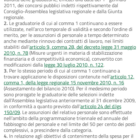
2011, dei concorsi pubblici indetti rispettivamente dal
Consiglio-Assemblea legislativa regionale e dalla Giunta
regionale.
2.
Le graduatorie di cui al comma 1 continuano a essere
utilizzate, nell’arco temporale di validità e secondo l’ordine di
merito, per le assunzioni di personale a tempo determinato
anche mediante rinnovo dei contratti di lavoro, nei limiti
stabiliti dall’
articolo 9, comma 28, del decreto legge 31 maggio
2010, n. 78
(Misure urgenti in materia di stabilizzazione
finanziaria e di competitività economica), convertito con
modificazioni dalla
legge 30 luglio 2010, n. 122
.
3.
Per lo stesso periodo di cui al comma 1 continuano a
trovare applicazione le disposizioni contenute nell’
articolo 12,
comma 1, della legge regionale 15 novembre 2010, n. 16
(Assestamento del bilancio 2010). Per il medesimo periodo
sono prorogate le graduatorie delle selezioni indette
dall’Assemblea legislativa anteriormente al 31 dicembre 2009,
in conformità a quanto previsto dall’
articolo 24 del d.lgs
150/09
. Le assunzioni del relativo personale sono effettuate
nell’ambito della programmazione triennale ed annuale del
fabbisogno del personale e nel limite del 50 per cento dei posti
complessivi, a prescindere dalla categoria.
4.
In relazione agli obiettivi di contenimento della spesa per il