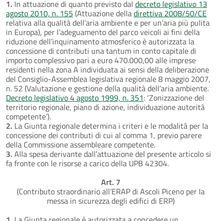
1.
In attuazione di quanto previsto dal
decreto legislativo 13
agosto 2010, n. 155
(Attuazione della
direttiva 2008/50/CE
relativa alla qualità dell’aria ambiente e per un’aria più pulita
in Europa), per l’adeguamento del parco veicoli ai fini della
riduzione dell’inquinamento atmosferico è autorizzata la
concessione di contributi una tantum in conto capitale di
importo complessivo pari a euro 470.000,00 alle imprese
residenti nella zona A individuata ai sensi della deliberazione
del Consiglio-Assemblea legislativa regionale 8 maggio 2007,
n. 52 (Valutazione e gestione della qualità dell’aria ambiente.
Decreto legislativo 4 agosto 1999, n. 351
: ‘Zonizzazione del
territorio regionale, piano di azione, individuazione autorità
competente’).
2.
La Giunta regionale determina i criteri e le modalità per la
concessione dei contributi di cui al comma 1, previo parere
della Commissione assembleare competente.
3.
Alla spesa derivante dall’attuazione del presente articolo si
fa fronte con le risorse a carico della UPB 42304.
Art. 7
(Contributo straordinario all’ERAP di Ascoli Piceno per la
messa in sicurezza degli edifici di ERP)
1.
La Giunta regionale è autorizzata a concedere un