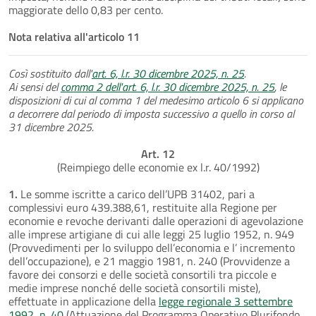
maggiorate dello 0,83 per cento.
Nota relativa all'articolo 11
Così sostituito dall'
art. 6, l.r. 30 dicembre 2025, n. 25
.
Ai sensi del
comma 2 dell'art. 6, l.r. 30 dicembre 2025, n. 25
, le
disposizioni di cui al comma 1 del medesimo articolo 6 si applicano
a decorrere dal periodo di imposta successivo a quello in corso al
31 dicembre 2025.
Art. 12
(Reimpiego delle economie ex l.r. 40/1992)
1.
Le somme iscritte a carico dell’UPB 31402, pari a
complessivi euro 439.388,61, restituite alla Regione per
economie e revoche derivanti dalle operazioni di agevolazione
alle imprese artigiane di cui alle leggi 25 luglio 1952, n. 949
(Provvedimenti per lo sviluppo dell’economia e l’ incremento
dell’occupazione), e 21 maggio 1981, n. 240 (Provvidenze a
favore dei consorzi e delle società consortili tra piccole e
medie imprese nonché delle società consortili miste),
effettuate in applicazione della
legge regionale 3 settembre
1992, n. 40
(Attuazione del Programma Operativo Plurifondo