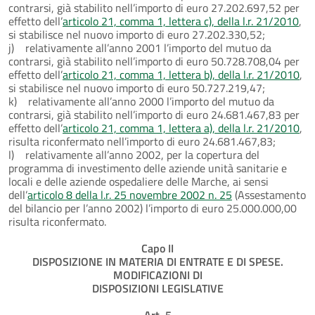
contrarsi, già stabilito nell’importo di euro 27.202.697,52 per
effetto dell’
articolo 21, comma 1, lettera c), della l.r. 21/2010
,
si stabilisce nel nuovo importo di euro 27.202.330,52;
j) relativamente all’anno 2001 l’importo del mutuo da
contrarsi, già stabilito nell’importo di euro 50.728.708,04 per
effetto dell’
articolo 21, comma 1, lettera b), della l.r. 21/2010
,
si stabilisce nel nuovo importo di euro 50.727.219,47;
k) relativamente all’anno 2000 l’importo del mutuo da
contrarsi, già stabilito nell’importo di euro 24.681.467,83 per
effetto dell’
articolo 21, comma 1, lettera a), della l.r. 21/2010
,
risulta riconfermato nell’importo di euro 24.681.467,83;
l) relativamente all’anno 2002, per la copertura del
programma di investimento delle aziende unità sanitarie e
locali e delle aziende ospedaliere delle Marche, ai sensi
dell’
articolo 8 della l.r. 25 novembre 2002 n. 25
(Assestamento
del bilancio per l’anno 2002) l’importo di euro 25.000.000,00
risulta riconfermato.
Capo II
DISPOSIZIONE IN MATERIA DI ENTRATE E DI SPESE.
MODIFICAZIONI DI
DISPOSIZIONI LEGISLATIVE
Art. 5