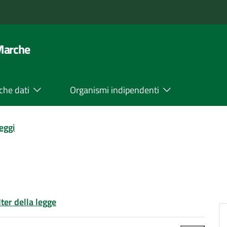
 Marche
che dati
Organismi indipendenti
leggi
Iter della legge