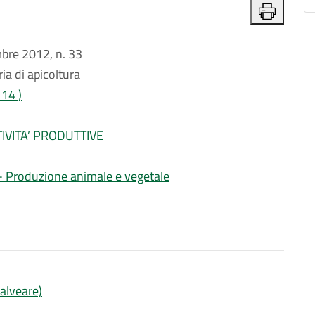
re 2012, n. 33
ia di apicoltura
114 )
IVITA’ PRODUTTIVE
i - Produzione animale e vegetale
’alveare)