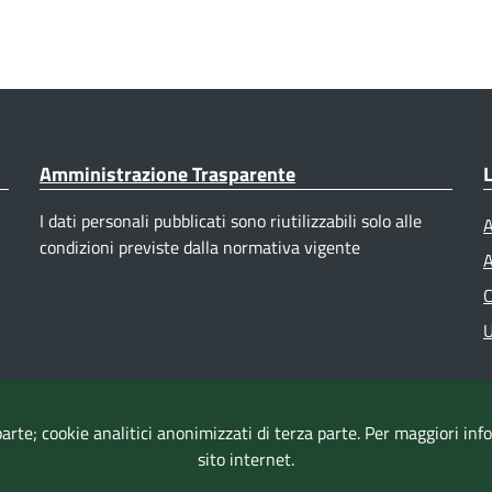
Amministrazione Trasparente
L
I dati personali pubblicati sono riutilizzabili solo alle
A
condizioni previste dalla normativa vigente
A
C
U
parte; cookie analitici anonimizzati di terza parte. Per maggiori in
sito internet.
Accessibilità
|
Dichiarazione di accessibilità
|
Mappa del sito
|