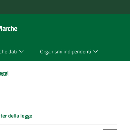
 Marche
che dati
Organismi indipendenti
leggi
Iter della legge