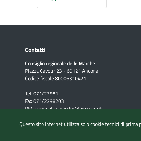
Contatti
Consiglio regionale delle Marche
Piazza Cavour 23 - 60121 Ancona
Codice fiscale 80006310421
Tel. 071/22981
Fax 071/2298203
PEC assemblea.marche@emarche.it
Questo sito internet utilizza solo cookie tecnici di prima 
Pubblicità legale
|
Note Legali
|
Cookie
|
Privacy
|