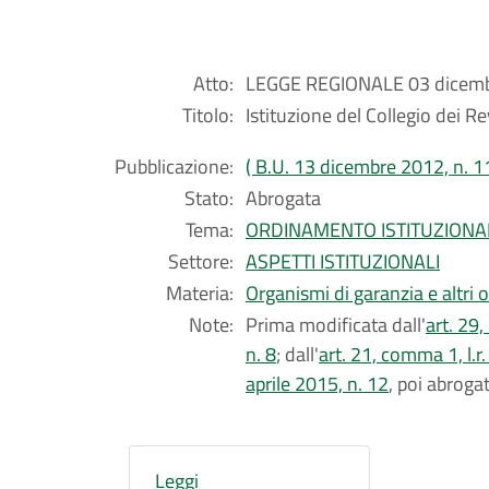
Atto:
LEGGE REGIONALE 03 dicembr
Titolo:
Istituzione del Collegio dei R
Pubblicazione:
( B.U. 13 dicembre 2012, n. 1
Stato:
Abrogata
Tema:
ORDINAMENTO ISTITUZIONA
Settore:
ASPETTI ISTITUZIONALI
Materia:
Organismi di garanzia e altri 
Note:
Prima modificata dall'
art. 29
n. 8
; dall'
art. 21, comma 1, l.r
aprile 2015, n. 12
, poi abroga
Leggi