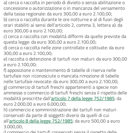
a) cerca o raccolta in periodo di divieto o senza abilitazione o
concessione o autorizzazione o in mancanza del versamento
della tassa regionale: da euro 300,00 a euro 2.100,00;
b) cerca o raccolta durante le ore notturne e al di fuori degli
orari stabiliti ai sensi dell'articolo 2, comma 3, lettera a): da
euro 300,00 a euro 2.100,00;
c) cerca o raccolta con modalità difformi da quelle previste da
questa legge: da euro 300,00 a euro 2.100,00;
d) cerca o raccolta nelle zone controllate e coltivate: da euro
300,00 a euro 2.100,00;
e) raccolta o detenzione di tartufi non maturi: da euro 300,00
a euro 2.100,00;
f) apposizione o mantenimento di tabelle di riserva nelle
tartufaie non riconosciute o mancata rimozione di tabelle
nelle tartufaie revocate: da euro 300,00 a euro 2.100,00;
g) commercio di tartufi freschi appartenenti a specie non
ammesse o commercio di tartufi freschi senza il rispetto delle
modalità prescritte dall'
articolo 7 della legge 752/1985
: da
euro 2.000,00 a euro 6.000,00;
h) commercio e somministrazione dei tartufi non maturi
conservati da parte di soggetti diversi da quelli di cui
all'
articolo 8 della legge 752/1985
: da euro 500,00 a euro
3.000,00;
i) commercio dei tartufi conservati senza il rispetto delle