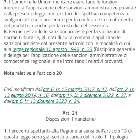
7.
I Comuni e le Unioni montane esercitano le funzioni
inerenti all'applicazione delle sanzioni amministrative previste
dalla presente legge nei territori di rispettiva competenza e
svolgono altresì le procedure per la confisca e lo smaltimento
del prodotto, nonchè per la custodia del tesserino.
8.
Ferme restando le sanzioni previste per la violazione di
norme tributarie, gli enti di cui al comma 7 applicano le
sanzioni previste dal presente articolo con le modalità di cui
alla
legge regionale 10 agosto 1998, n. 33
(Disciplina generale
e delega per l'applicazione delle sanzioni amministrative di
competenza regionale) e ne introitano i relativi proventi.
Nota relativa all'articolo 20
Così modificato dall'
art. 6, l.r. 15 maggio 2017, n. 17
; dall'
art. 2, l.r.
13 giugno 2019, n. 16
; dall'
art. 14, l.r. 2 dicembre 2022, n. 27
, e
dall'
art. 6, l.r. 13 dicembre 2023, n. 24
.
Art. 21
(Disposizioni finanziarie)
1.
I proventi spettanti alla Regione ai sensi dell'articolo 13 di
questa legge sono già iscritti a carico del Titolo 1, Tipologia