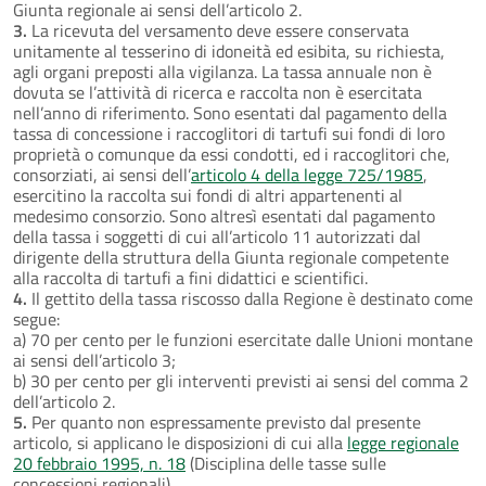
Giunta regionale ai sensi dell’articolo 2.
3.
La ricevuta del versamento deve essere conservata
unitamente al tesserino di idoneità ed esibita, su richiesta,
agli organi preposti alla vigilanza. La tassa annuale non è
dovuta se l’attività di ricerca e raccolta non è esercitata
nell’anno di riferimento. Sono esentati dal pagamento della
tassa di concessione i raccoglitori di tartufi sui fondi di loro
proprietà o comunque da essi condotti, ed i raccoglitori che,
consorziati, ai sensi dell’
articolo 4 della legge 725/1985
,
esercitino la raccolta sui fondi di altri appartenenti al
medesimo consorzio. Sono altresì esentati dal pagamento
della tassa i soggetti di cui all’articolo 11 autorizzati dal
dirigente della struttura della Giunta regionale competente
alla raccolta di tartufi a fini didattici e scientifici.
4.
Il gettito della tassa riscosso dalla Regione è destinato come
segue:
a) 70 per cento per le funzioni esercitate dalle Unioni montane
ai sensi dell’articolo 3;
b) 30 per cento per gli interventi previsti ai sensi del comma 2
dell’articolo 2.
5.
Per quanto non espressamente previsto dal presente
articolo, si applicano le disposizioni di cui alla
legge regionale
20 febbraio 1995, n. 18
(Disciplina delle tasse sulle
concessioni regionali).