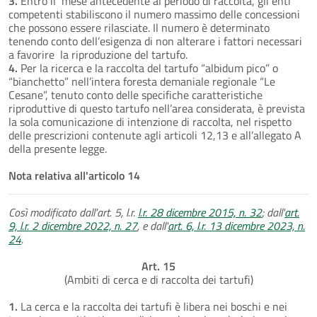
3.
Entro il mese antecedente al periodo di raccolta, gli enti
competenti stabiliscono il numero massimo delle concessioni
che possono essere rilasciate. Il numero è determinato
tenendo conto dell’esigenza di non alterare i fattori necessari
a favorire la riproduzione del tartufo.
4.
Per la ricerca e la raccolta del tartufo “albidum pico” o
“bianchetto” nell’intera foresta demaniale regionale “Le
Cesane”, tenuto conto delle specifiche caratteristiche
riproduttive di questo tartufo nell’area considerata, è prevista
la sola comunicazione di intenzione di raccolta, nel rispetto
delle prescrizioni contenute agli articoli 12,13 e all’allegato A
della presente legge.
Nota relativa all'articolo 14
Così modificato dall'art. 5, l.r.
l.r. 28 dicembre 2015, n. 32
; dall'
art.
9, l.r. 2 dicembre 2022, n. 27
, e dall'
art. 6, l.r. 13 dicembre 2023, n.
24
.
Art. 15
(Ambiti di cerca e di raccolta dei tartufi)
1.
La cerca e la raccolta dei tartufi è libera nei boschi e nei