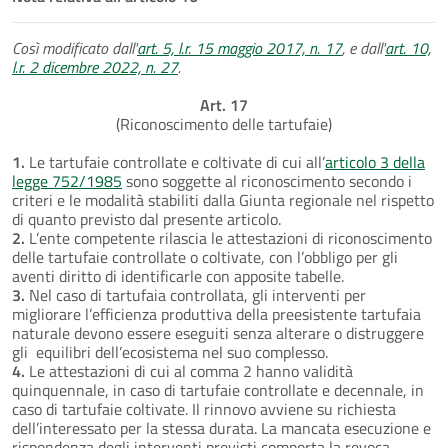
Così modificato dall'
art. 5, l.r. 15 maggio 2017, n. 17
, e dall'
art. 10,
l.r. 2 dicembre 2022, n. 27
.
Art. 17
(Riconoscimento delle tartufaie)
1.
Le tartufaie controllate e coltivate di cui all’
articolo 3 della
legge 752/1985
sono soggette al riconoscimento secondo i
criteri e le modalità stabiliti dalla Giunta regionale nel rispetto
di quanto previsto dal presente articolo.
2.
L’ente competente rilascia le attestazioni di riconoscimento
delle tartufaie controllate o coltivate, con l’obbligo per gli
aventi diritto di identificarle con apposite tabelle.
3.
Nel caso di tartufaia controllata, gli interventi per
migliorare l’efficienza produttiva della preesistente tartufaia
naturale devono essere eseguiti senza alterare o distruggere
gli equilibri dell’ecosistema nel suo complesso.
4.
Le attestazioni di cui al comma 2 hanno validità
quinquennale, in caso di tartufaie controllate e decennale, in
caso di tartufaie coltivate. Il rinnovo avviene su richiesta
dell’interessato per la stessa durata. La mancata esecuzione e
rispondenza degli interventi previsti comporta la revoca