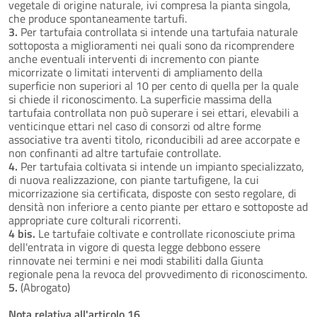
vegetale di origine naturale, ivi compresa la pianta singola,
che produce spontaneamente tartufi.
3.
Per tartufaia controllata si intende una tartufaia naturale
sottoposta a miglioramenti nei quali sono da ricomprendere
anche eventuali interventi di incremento con piante
micorrizate o limitati interventi di ampliamento della
superficie non superiori al 10 per cento di quella per la quale
si chiede il riconoscimento. La superficie massima della
tartufaia controllata non può superare i sei ettari, elevabili a
venticinque ettari nel caso di consorzi od altre forme
associative tra aventi titolo, riconducibili ad aree accorpate e
non confinanti ad altre tartufaie controllate.
4.
Per tartufaia coltivata si intende un impianto specializzato,
di nuova realizzazione, con piante tartufigene, la cui
micorrizazione sia certificata, disposte con sesto regolare, di
densità non inferiore a cento piante per ettaro e sottoposte ad
appropriate cure colturali ricorrenti.
4 bis.
Le tartufaie coltivate e controllate riconosciute prima
dell'entrata in vigore di questa legge debbono essere
rinnovate nei termini e nei modi stabiliti dalla Giunta
regionale pena la revoca del provvedimento di riconoscimento.
5.
(Abrogato)
Nota relativa all'articolo 16