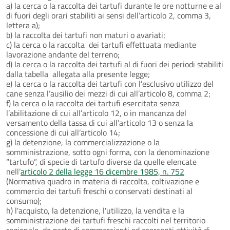
a) la cerca o la raccolta dei tartufi durante le ore notturne e al
di fuori degli orari stabiliti ai sensi dell’articolo 2, comma 3,
lettera a);
b) la raccolta dei tartufi non maturi o avariati;
c) la cerca o la raccolta dei tartufi effettuata mediante
lavorazione andante del terreno;
d) la cerca o la raccolta dei tartufi al di fuori dei periodi stabiliti
dalla tabella allegata alla presente legge;
e) la cerca o la raccolta dei tartufi con l’esclusivo utilizzo del
cane senza l’ausilio dei mezzi di cui all’articolo 8, comma 2;
f) la cerca o la raccolta dei tartufi esercitata senza
l’abilitazione di cui all’articolo 12, o in mancanza del
versamento della tassa di cui all’articolo 13 o senza la
concessione di cui all’articolo 14;
g) la detenzione, la commercializzazione o la
somministrazione, sotto ogni forma, con la denominazione
“tartufo”, di specie di tartufo diverse da quelle elencate
nell’
articolo 2 della legge 16 dicembre 1985, n. 752
(Normativa quadro in materia di raccolta, coltivazione e
commercio dei tartufi freschi o conservati destinati al
consumo);
h) l'acquisto, la detenzione, l'utilizzo, la vendita e la
somministrazione dei tartufi freschi raccolti nel territorio
regionale, da parte di commercianti ed esercenti attività di