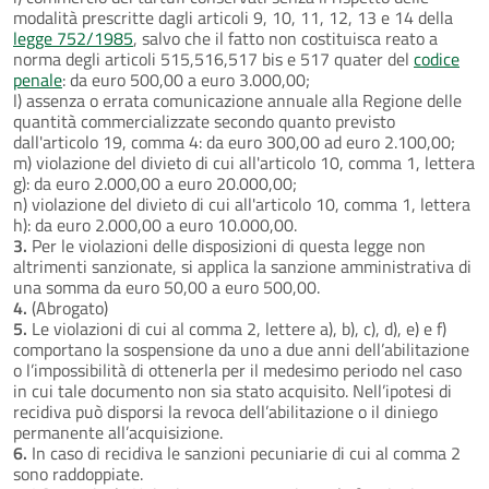
modalità prescritte dagli articoli 9, 10, 11, 12, 13 e 14 della
legge 752/1985
, salvo che il fatto non costituisca reato a
norma degli articoli 515,516,517 bis e 517 quater del
codice
penale
: da euro 500,00 a euro 3.000,00;
l) assenza o errata comunicazione annuale alla Regione delle
quantità commercializzate secondo quanto previsto
dall'articolo 19, comma 4: da euro 300,00 ad euro 2.100,00;
m) violazione del divieto di cui all'articolo 10, comma 1, lettera
g): da euro 2.000,00 a euro 20.000,00;
n) violazione del divieto di cui all'articolo 10, comma 1, lettera
h): da euro 2.000,00 a euro 10.000,00.
3.
Per le violazioni delle disposizioni di questa legge non
altrimenti sanzionate, si applica la sanzione amministrativa di
una somma da euro 50,00 a euro 500,00.
4.
(Abrogato)
5.
Le violazioni di cui al comma 2, lettere a), b), c), d), e) e f)
comportano la sospensione da uno a due anni dell’abilitazione
o l’impossibilità di ottenerla per il medesimo periodo nel caso
in cui tale documento non sia stato acquisito. Nell’ipotesi di
recidiva può disporsi la revoca dell’abilitazione o il diniego
permanente all’acquisizione.
6.
In caso di recidiva le sanzioni pecuniarie di cui al comma 2
sono raddoppiate.