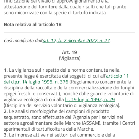
l’indicazione del vivaio di approvvigionamento e la
attestazione del fornitore dalla quale risulti che tali piante
sono micorrizate con la specie di tartufo indicata.
Nota relativa all'articolo 18
Così modificato dall'
art. 12, l.r. 2 dicembre 2022, n. 27
.
Art. 19
(Vigilanza)
1.
La vigilanza sul rispetto delle norme contenute nella
presente legge è esercitata dai soggetti di cui all’
articolo 11
del d.p.r. 14 luglio 1995, n. 376
(Regolamento concernente la
disciplina della raccolta e della commercializzazione dei funghi
epigei freschi e conservati), nonché dalle guardie volontarie di
vigilanza ecologica di cui alla
l.r. 19 luglio 1992, n. 29
(Disciplina del servizio volontario di vigilanza ecologica).
2.
Le analisi morfologiche dei campioni di prodotto
sequestrato, sono effettuate dall’Agenzia per i servizi nel
settore agroalimentare delle Marche (ASSAM), tramite i Centri
sperimentali di tartuficoltura delle Marche.
3.
Le imprese attive nei settori del commercio e della