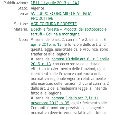
Pubblicazione:
( B.U. 11 aprile 2013, n. 24 )
Stato:
Vigente
Tema:
SVILUPPO ECONOMICO E ATTIVITA’
PRODUTTIVE
Settore:
AGRICOLTURA E FORESTE
Materia:
Boschi e foreste – Prodotti del sottobosco e
tartufi - Collina e montagna
Note:
Ai sensi dello art. 2, commi 1 e 2, della
l.r. 3
aprile 2015, n. 13
, le funzioni dello art. 3, di
questa legge, esercitate dalle Province, sono
trasferite alla Regione.
Ai sensi del
comma 10 dello art. 6, l.r. 3 aprile
2015, n. 13
, con decorrenza dalla data di
effettivo trasferimento delle funzioni, ogni
riferimento alle Province contenuto nella
normativa regionale vigente relativamente
allo esercizio delle funzioni di cui al comma 2
dello art. 2 della medesima legge, si intende
fatto alla Regione.
Ai sensi del
comma 3 dello art. 7, l.r. 11
novembre 2013, n. 35
, ogni riferimento alle
Comunita' montane previsto dalla vigente
normativa deve intendersi fatto alle Unioni