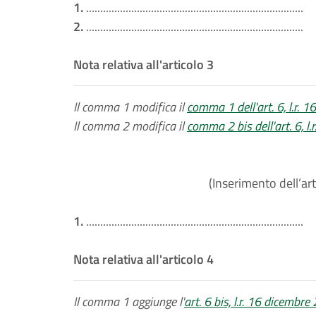
1.
.............................................................................
2.
.............................................................................
Nota relativa all'articolo 3
Il comma 1 modifica il
comma 1 dell'art. 6, l.r. 
Il comma 2 modifica il
comma 2 bis dell'art. 6, l
(Inserimento dell’art
1.
.............................................................................
Nota relativa all'articolo 4
Il comma 1 aggiunge l'
art. 6 bis, l.r. 16 dicembre