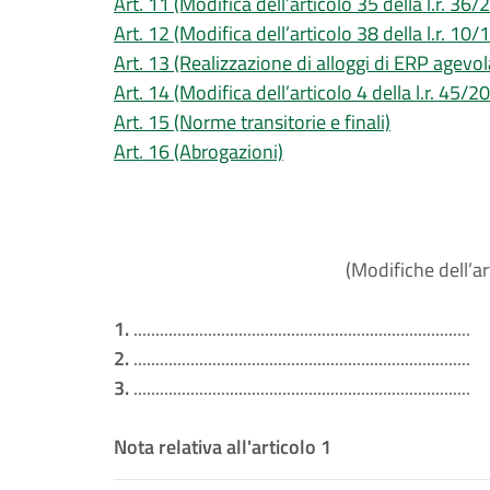
Art. 11 (Modifica dell’articolo 35 della l.r. 36/
Art. 12 (Modifica dell’articolo 38 della l.r. 10/
Art. 13 (Realizzazione di alloggi di ERP agevol
Art. 14 (Modifica dell’articolo 4 della l.r. 45/2
Art. 15 (Norme transitorie e finali)
Art. 16 (Abrogazioni)
(Modifiche dell’ar
1.
.............................................................................
2.
.............................................................................
3.
.............................................................................
Nota relativa all'articolo 1