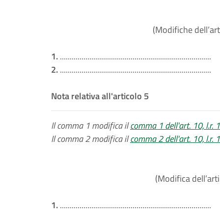
(Modifiche dell’art
1.
.............................................................................
2.
.............................................................................
Nota relativa all'articolo 5
Il comma 1 modifica il
comma 1 dell'art. 10, l.r.
Il comma 2 modifica il
comma 2 dell'art. 10, l.r.
(Modifica dell’art
1.
.............................................................................