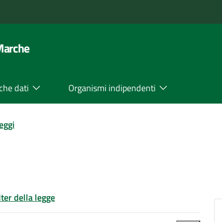
 Marche
che dati
Organismi indipendenti
leggi
Iter della legge