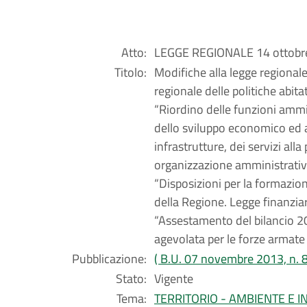
Atto:
LEGGE REGIONALE 14 ottobre
Titolo:
Modifiche alla legge regional
regionale delle politiche abit
“Riordino delle funzioni ammin
dello sviluppo economico ed at
infrastrutture, dei servizi al
organizzazione amministrativa
“Disposizioni per la formazi
della Regione. Legge finanziar
“Assestamento del bilancio 200
agevolata per le forze armate
Pubblicazione:
( B.U. 07 novembre 2013, n. 8
Stato:
Vigente
Tema:
TERRITORIO - AMBIENTE E 