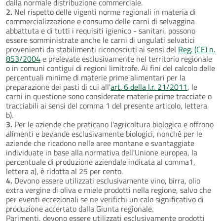
dalla normale distribuzione commerciale.
2.
Nel rispetto delle vigenti norme regionali in materia di
commercializzazione e consumo delle carni di selvaggina
abbattuta e di tutti i requisiti igienico - sanitari, possono
essere somministrate anche le carni di ungulati selvatici
provenienti da stabilimenti riconosciuti ai sensi del
Reg. (CE) n.
853/2004
e prelevate esclusivamente nel territorio regionale
o in comuni contigui di regioni limitrofe. Ai fini del calcolo delle
percentuali minime di materie prime alimentari per la
preparazione dei pasti di cui all'
art. 6 della l.r. 21/2011
, le
carni in questione sono considerate materie prime tracciate o
tracciabili ai sensi del comma 1 del presente articolo, lettera
b).
3.
Per le aziende che praticano l'agricoltura biologica e offrono
alimenti e bevande esclusivamente biologici, nonché per le
aziende che ricadono nelle aree montane e svantaggiate
individuate in base alla normativa dell'Unione europea, la
percentuale di produzione aziendale indicata al comma1,
lettera a), è ridotta al 25 per cento.
4.
Devono essere utilizzati esclusivamente vino, birra, olio
extra vergine di oliva e miele prodotti nella regione, salvo che
per eventi eccezionali se ne verifichi un calo significativo di
produzione accertato dalla Giunta regionale.
Parimenti, devono essere utilizzati esclusivamente prodotti