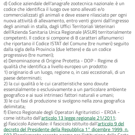
d) Codice aziendale dell'anagrafe zootecnica nazionale: è un
codice che identifica il luogo ove sono allevati e/o
commercializzati gli animali e deve essere rilasciato per ogni
nuova attività di allevamento, entro venti giorni dall'ingresso
degli animali in stalla, dagli Uffici Territoriali Veterinari
dell'Azienda Sanitaria Unica Regionale (ASUR) territorialmente
competenti. Il codice si compone di 8 caratteri alfanumerici
che riportano il Codice ISTAT del Comune (tre numeri) seguito
dalla sigla della Provincia (due lettere) e da un codice
progressivo (tre numeri);
e) Denominazione di Origine Protetta - DOP - Regime di
qualità che identifica a livello europeo un prodotto:
1) originario di un luogo, regione o, in casi eccezionali, di un
paese determinati;
2) la cui qualità o le cui caratteristiche sono dovute
essenzialmente o esclusivamente a un particolare ambiente
geografico e ai suoi intrinseci fattori naturali e umani;
3) le cui fasi di produzione si svolgono nella zona geografica
delimitata;
f) Elenco Regionale degli Operatori Agrituristici - EROA -
come istituito dall'
articolo 13 legge regionale 21/2011
;
g) Fascicolo Aziendale: il fascicolo istituito dall'
articolo 9 del
decreto del Presidente della Repubblica 1° dicembre 1999, n.
503
(Regolamento recante norme per l'istituzione della Carta