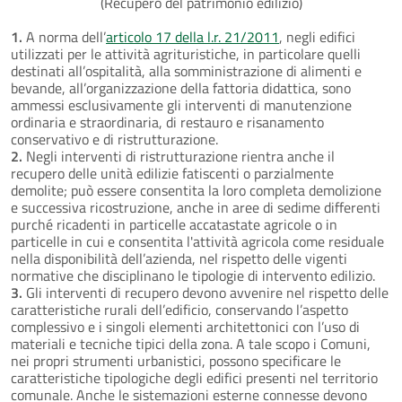
(Recupero del patrimonio edilizio)
1.
A norma dell’
articolo 17 della l.r. 21/2011
, negli edifici
utilizzati per le attività agrituristiche, in particolare quelli
destinati all’ospitalità, alla somministrazione di alimenti e
bevande, all’organizzazione della fattoria didattica, sono
ammessi esclusivamente gli interventi di manutenzione
ordinaria e straordinaria, di restauro e risanamento
conservativo e di ristrutturazione.
2.
Negli interventi di ristrutturazione rientra anche il
recupero delle unità edilizie fatiscenti o parzialmente
demolite; può essere consentita la loro completa demolizione
e successiva ricostruzione, anche in aree di sedime differenti
purché ricadenti in particelle accatastate agricole o in
particelle in cui e consentita l'attività agricola come residuale
nella disponibilità dell’azienda, nel rispetto delle vigenti
normative che disciplinano le tipologie di intervento edilizio.
3.
Gli interventi di recupero devono avvenire nel rispetto delle
caratteristiche rurali dell’edificio, conservando l’aspetto
complessivo e i singoli elementi architettonici con l’uso di
materiali e tecniche tipici della zona. A tale scopo i Comuni,
nei propri strumenti urbanistici, possono specificare le
caratteristiche tipologiche degli edifici presenti nel territorio
comunale. Anche le sistemazioni esterne connesse devono