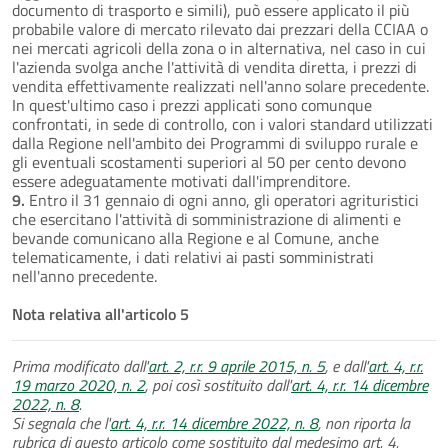
documento di trasporto e simili), può essere applicato il più
probabile valore di mercato rilevato dai prezzari della CCIAA o
nei mercati agricoli della zona o in alternativa, nel caso in cui
l'azienda svolga anche l'attività di vendita diretta, i prezzi di
vendita effettivamente realizzati nell'anno solare precedente.
In quest'ultimo caso i prezzi applicati sono comunque
confrontati, in sede di controllo, con i valori standard utilizzati
dalla Regione nell'ambito dei Programmi di sviluppo rurale e
gli eventuali scostamenti superiori al 50 per cento devono
essere adeguatamente motivati dall'imprenditore.
9.
Entro il 31 gennaio di ogni anno, gli operatori agrituristici
che esercitano l'attività di somministrazione di alimenti e
bevande comunicano alla Regione e al Comune, anche
telematicamente, i dati relativi ai pasti somministrati
nell'anno precedente.
Nota relativa all'articolo 5
Prima modificato dall'
art. 2, r.r. 9 aprile 2015, n. 5
, e dall'
art. 4, r.r.
19 marzo 2020, n. 2
, poi così sostituito dall'
art. 4, r.r. 14 dicembre
2022, n. 8
.
Si segnala che l'
art. 4, r.r. 14 dicembre 2022, n. 8
, non riporta la
rubrica di questo articolo come sostituito dal medesimo art. 4.