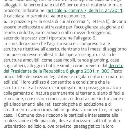
alloggiati, la percentuale del 65 per cento di materia prima o
prodotto, indicata nell'
articolo 5, comma 7, della l.r. 21/2011
,
è calcolata in termini di valore economico.
5.
Le piazzole per la sosta di cui al comma 1, lettera b), devono
essere predisposte e attrezzate per l'accoglienza stagionale di
tende, roulotte, autocaravan o altri mezzi di soggiorno,
secondo le prescrizioni riportate nell'allegato 6.
In considerazione che l'agriturismo è ricompreso tra le
strutture ricettive all'aperto, rientrano tra i mezzi di soggiorno
che possono essere allestiti dall'operatore agrituristico le
strutture amovibili come case mobili, tende glamping, case
sugli alberi, alloggi in botti e simili; come previsto dal
decreto
del Presidente della Repubblica 6 giugno 2001, n. 380
(Testo
unico delle disposizioni legislative e regolamentari in materia
edilizia) il loro utilizzo è consentito a condizione che le
strutture e le attrezzature impiegate non posseggano alcun
collegamento di natura permanente al terreno, siano di facile
rimozione, conservino i meccanismi di rotazione in funzione e
gli allacciamenti alle reti tecnologiche di adduzione e di
smaltimento siano rimovibili in qualsiasi momento e, in ogni
caso, il Comune dove ricadono le particelle interessate alla
realizzazione delle piazzole, deve autorizzare sotto il profilo
urbanistico, edilizio e, ove previsto, paesaggistico la loro