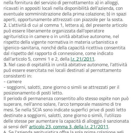
nella fornitura del servizio di pernottamento: a) in alloggi,
ricavati in appositi locali nella disponibilità dell'azienda, con
eventuale somministrazione della prima colazione; b) in spazi
aperti, opportunamente attrezzati con piazzole per la sosta.
2.
L'attività di cui al comma 1, lettera a), del presente articolo
può essere liberamente organizzata dall'operatore
agrituristico in camere o in unità abitative autonome, nel
rispetto della vigente normativa in materia urbanistica e
igienico-sanitaria, nonché della capacità ricettiva consentita
dal rispetto del rapporto di connessione, come indicato
dall'articolo 5, commi 1 e 2, della
l.r. 21/2011
.
3.
Nel caso di ospitalità in unità abitative autonome, l'attività
può essere esercitata nei locali destinati al pernottamento
consistenti in:
- camere
- soggiorni, salotti, zone giorno o simili se attrezzati per il
posizionamento di posti letto.
Il periodo di permanenza consentito allo stesso ospite non può
superare, nell'anno solare, l'arco temporale massimo di tre
mesi. Se nella SCIA sono indicate superfici prive di posti letto
destinate a soggiorni, salotti, zone giorno o simili, l'utilizzo
delle stesse per aumentare la capacità di alloggio è sanzionata
ai sensi dell'
articolo 23, comma 3, della l.r. 21/2011
.
4.
Se l'azienda agrituristica offre la sola prima colazione agli