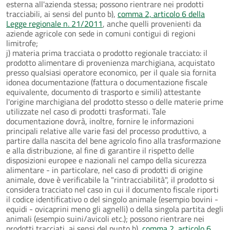
esterna all'azienda stessa; possono rientrare nei prodotti
tracciabili, ai sensi del punto b),
comma 2, articolo 6 della
Legge regionale n. 21/2011
, anche quelli provenienti da
aziende agricole con sede in comuni contigui di regioni
limitrofe;
j) materia prima tracciata o prodotto regionale tracciato: il
prodotto alimentare di provenienza marchigiana, acquistato
presso qualsiasi operatore economico, per il quale sia fornita
idonea documentazione (fattura o documentazione fiscale
equivalente, documento di trasporto e simili) attestante
l'origine marchigiana del prodotto stesso o delle materie prime
utilizzate nel caso di prodotti trasformati. Tale
documentazione dovrà, inoltre, fornire le informazioni
principali relative alle varie fasi del processo produttivo, a
partire dalla nascita del bene agricolo fino alla trasformazione
e alla distribuzione, al fine di garantire il rispetto delle
disposizioni europee e nazionali nel campo della sicurezza
alimentare - in particolare, nel caso di prodotti di origine
animale, dove è verificabile la "rintracciabilità", il prodotto si
considera tracciato nel caso in cui il documento fiscale riporti
il codice identificativo o del singolo animale (esempio bovini -
equidi - ovicaprini meno gli agnelli) o della singola partita degli
animali (esempio suini/avicoli etc.); possono rientrare nei
prodotti tracciati, ai sensi del punto b),
comma 2, articolo 6