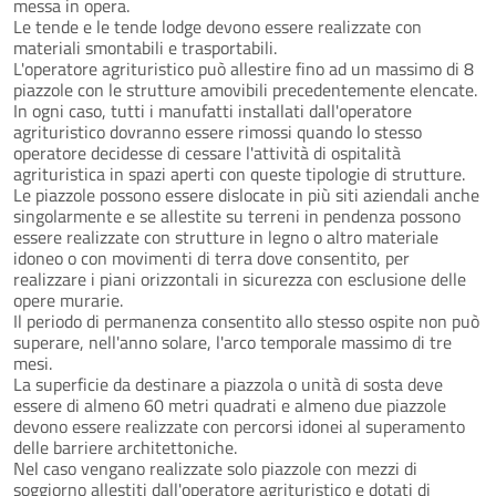
messa in opera.
Le tende e le tende lodge devono essere realizzate con
materiali smontabili e trasportabili.
L'operatore agrituristico può allestire fino ad un massimo di 8
piazzole con le strutture amovibili precedentemente elencate.
In ogni caso, tutti i manufatti installati dall'operatore
agrituristico dovranno essere rimossi quando lo stesso
operatore decidesse di cessare l'attività di ospitalità
agrituristica in spazi aperti con queste tipologie di strutture.
Le piazzole possono essere dislocate in più siti aziendali anche
singolarmente e se allestite su terreni in pendenza possono
essere realizzate con strutture in legno o altro materiale
idoneo o con movimenti di terra dove consentito, per
realizzare i piani orizzontali in sicurezza con esclusione delle
opere murarie.
Il periodo di permanenza consentito allo stesso ospite non può
superare, nell'anno solare, l'arco temporale massimo di tre
mesi.
La superficie da destinare a piazzola o unità di sosta deve
essere di almeno 60 metri quadrati e almeno due piazzole
devono essere realizzate con percorsi idonei al superamento
delle barriere architettoniche.
Nel caso vengano realizzate solo piazzole con mezzi di
soggiorno allestiti dall'operatore agrituristico e dotati di