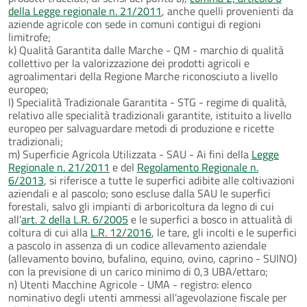
della Legge regionale n. 21/2011
, anche quelli provenienti da
aziende agricole con sede in comuni contigui di regioni
limitrofe;
k) Qualità Garantita dalle Marche - QM - marchio di qualità
collettivo per la valorizzazione dei prodotti agricoli e
agroalimentari della Regione Marche riconosciuto a livello
europeo;
l) Specialità Tradizionale Garantita - STG - regime di qualità,
relativo alle specialità tradizionali garantite, istituito a livello
europeo per salvaguardare metodi di produzione e ricette
tradizionali;
m) Superficie Agricola Utilizzata - SAU - Ai fini della
Legge
Regionale n. 21/2011
e del
Regolamento Regionale n.
6/2013
, si riferisce a tutte le superfici adibite alle coltivazioni
aziendali e al pascolo; sono escluse dalla SAU le superfici
forestali, salvo gli impianti di arboricoltura da legno di cui
all'
art. 2 della L.R. 6/2005
e le superfici a bosco in attualità di
coltura di cui alla
L.R. 12/2016
, le tare, gli incolti e le superfici
a pascolo in assenza di un codice allevamento aziendale
(allevamento bovino, bufalino, equino, ovino, caprino - SUINO)
con la previsione di un carico minimo di 0,3 UBA/ettaro;
n) Utenti Macchine Agricole - UMA - registro: elenco
nominativo degli utenti ammessi all'agevolazione fiscale per