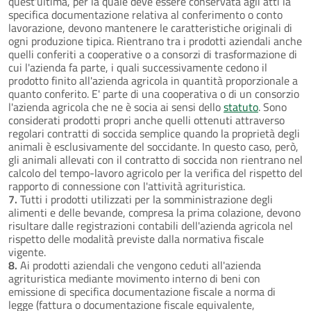
quest'ultima, per la quale deve essere conservata agli atti la
specifica documentazione relativa al conferimento o conto
lavorazione, devono mantenere le caratteristiche originali di
ogni produzione tipica. Rientrano tra i prodotti aziendali anche
quelli conferiti a cooperative o a consorzi di trasformazione di
cui l'azienda fa parte, i quali successivamente cedono il
prodotto finito all'azienda agricola in quantità proporzionale a
quanto conferito. E' parte di una cooperativa o di un consorzio
l'azienda agricola che ne è socia ai sensi dello
statuto
. Sono
considerati prodotti propri anche quelli ottenuti attraverso
regolari contratti di soccida semplice quando la proprietà degli
animali è esclusivamente del soccidante. In questo caso, però,
gli animali allevati con il contratto di soccida non rientrano nel
calcolo del tempo-lavoro agricolo per la verifica del rispetto del
rapporto di connessione con l'attività agrituristica.
7.
Tutti i prodotti utilizzati per la somministrazione degli
alimenti e delle bevande, compresa la prima colazione, devono
risultare dalle registrazioni contabili dell'azienda agricola nel
rispetto delle modalità previste dalla normativa fiscale
vigente.
8.
Ai prodotti aziendali che vengono ceduti all'azienda
agrituristica mediante movimento interno di beni con
emissione di specifica documentazione fiscale a norma di
legge (fattura o documentazione fiscale equivalente,