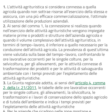
1.
L’attività agrituristica si considera connessa a quella
agricola quando non sottrae risorse all’esercizio della stessa e
assicura, con una più efficace commercializzazione, l’ottimale
utilizzazione delle produzioni aziendali.
2.
Ai sensi del comma 1, la connessione si realizza quando
nell’esercizio delle attività agrituristiche vengono impiegate
materie prime o prodotti e strutture dell’azienda agricola e
quando il volume complessivo dell’attività agrituristica, in
termini di tempo–lavoro, è inferiore a quello necessario per la
conduzione dell’attività agricola. La prevalenza di quest’ultima
viene valutata sulla base del tempo–lavoro, confrontando le
ore lavorative occorrenti per le singole colture, per la
selvicoltura, per gli allevamenti, per le attività connesse di
trasformazione dei prodotti e per le attività di salvaguardia
ambientale con i tempi previsti per l’espletamento delle
attività agrituristiche.
3.
La Giunta regionale adotta, ai sensi dell'
articolo 4, comma
2, della l.r. 21/2011
, le tabelle delle ore lavorative occorrenti
per le singole colture, gli allevamenti, la silvicoltura, le
trasformazioni e i lavori di conservazione dello spazio agricolo
e di tutela dell'ambiente e indica i tempi previsti per
l'espletamento delle attività agrituristiche
4.
Per le aziende che ricadono nelle zone montane e