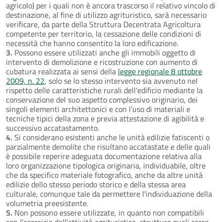
agricolo) per i quali non è ancora trascorso il relativo vincolo di
destinazione, al fine di utilizzo agrituristico, sarà necessario
verificare, da parte della Struttura Decentrata Agricoltura
competente per territorio, la cessazione delle condizioni di
necessità che hanno consentito la loro edificazione.
3.
Possono essere utilizzati anche gli immobili oggetto di
intervento di demolizione e ricostruzione con aumento di
cubatura realizzata ai sensi della
legge regionale 8 ottobre
2009, n. 22
, solo se lo stesso intervento sia avvenuto nel
rispetto delle caratteristiche rurali dell'edificio mediante la
conservazione del suo aspetto complessivo originario, dei
singoli elementi architettonici e con l'uso di materiali e
tecniche tipici della zona e previa attestazione di agibilità e
successivo accatastamento.
4.
Si considerano esistenti anche le unità edilizie fatiscenti o
parzialmente demolite che risultano accatastate e delle quali
è possibile reperire adeguata documentazione relativa alla
loro organizzazione tipologica originaria, individuabile, oltre
che da specifico materiale fotografico, anche da altre unità
edilizie dello stesso periodo storico e della stessa area
culturale, comunque tale da permettere l'individuazione della
volumetria preesistente.
5.
Non possono essere utilizzate, in quanto non compatibili
con l'esercizio dell'attività agrituristica, strutture quali serre,