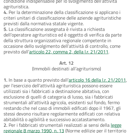
condizione indispensabile per lo svolgimento dell’attività
agrituristica.
4.
Per la determinazione della classificazione si applicano i
criteri unitari di classificazione delle aziende agrituristiche
previsti dalla normativa statale vigente.
5.
La classificazione assegnata è rivista a richiesta
dell’operatore agrituristico ed è oggetto di verifica da parte
della struttura organizzativa regionale competente in
occasione dello svolgimento dell’attività di controllo, come
previsto dall’
articolo 22, comma 2, della l.r. 21/2011
.
Art. 12
(Immobili destinati all’agriturismo)
1.
In base a quanto previsto dall'
articolo 16 della l.r. 21/2011
,
per l'esercizio dell'attività agrituristica possono essere
utilizzati sia i fabbricati a destinazione abitativa, con
esclusione di quelli di categoria di lusso, sia i fabbricati
strumentali all'attività agricola, esistenti sul fondo, fermo
restando che nel caso di immobili edificati dopo il 1967, gli
stessi devono risultare regolarmente edificati con relativa
abitabilità o agibilità e successivo accatastamento.
2.
Per i fabbricati strumentali realizzati ai sensi della
legge
regionale 8 marzo 1990, n. 13
(Norme edilizie per il territorio