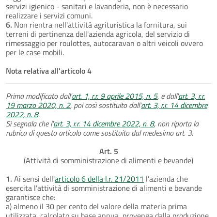
servizi igienico - sanitari e lavanderia, non è necessario
realizzare i servizi comuni.
6.
Non rientra nell'attività agrituristica la fornitura, sui
terreni di pertinenza dell'azienda agricola, del servizio di
rimessaggio per roulottes, autocaravan o altri veicoli ovvero
per le case mobili.
Nota relativa all'articolo 4
Prima modificato dall'
art. 1, r.r. 9 aprile 2015, n. 5
, e dall'
art. 3, r.r.
19 marzo 2020, n. 2
, poi così sostituito dall'
art. 3, r.r. 14 dicembre
2022, n. 8
.
Si segnala che l'
art. 3, r.r. 14 dicembre 2022, n. 8
, non riporta la
rubrica di questo articolo come sostituito dal medesimo art. 3.
Art. 5
(Attività di somministrazione di alimenti e bevande)
1.
Ai sensi dell'
articolo 6 della l.r. 21/2011
l'azienda che
esercita l'attività di somministrazione di alimenti e bevande
garantisce che:
a) almeno il 30 per cento del valore della materia prima
utilizzata, calcolato su base annua, provenga dalla produzione