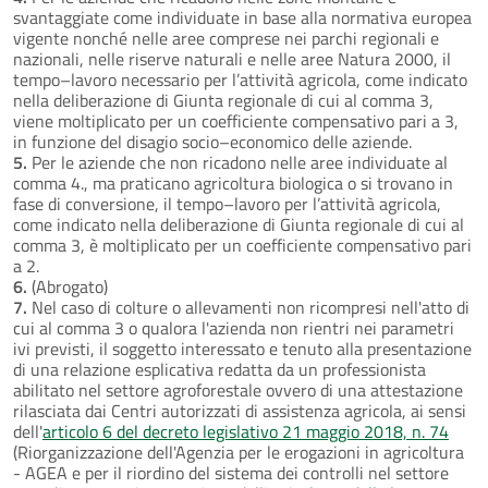
svantaggiate come individuate in base alla normativa europea
vigente nonché nelle aree comprese nei parchi regionali e
nazionali, nelle riserve naturali e nelle aree Natura 2000, il
tempo–lavoro necessario per l’attività agricola, come indicato
nella deliberazione di Giunta regionale di cui al comma 3,
viene moltiplicato per un coefficiente compensativo pari a 3,
in funzione del disagio socio–economico delle aziende.
5.
Per le aziende che non ricadono nelle aree individuate al
comma 4., ma praticano agricoltura biologica o si trovano in
fase di conversione, il tempo–lavoro per l’attività agricola,
come indicato nella deliberazione di Giunta regionale di cui al
comma 3, è moltiplicato per un coefficiente compensativo pari
a 2.
6.
(Abrogato)
7.
Nel caso di colture o allevamenti non ricompresi nell'atto di
cui al comma 3 o qualora l'azienda non rientri nei parametri
ivi previsti, il soggetto interessato e tenuto alla presentazione
di una relazione esplicativa redatta da un professionista
abilitato nel settore agroforestale ovvero di una attestazione
rilasciata dai Centri autorizzati di assistenza agricola, ai sensi
dell'
articolo 6 del decreto legislativo 21 maggio 2018, n. 74
(Riorganizzazione dell'Agenzia per le erogazioni in agricoltura
- AGEA e per il riordino del sistema dei controlli nel settore