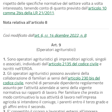
rispetto delle specifiche normative del settore volta a volta
interessato, tenendo conto di quanto previsto dall'
articolo 10
comma 2bis della LR 21/2011
.
Nota relativa all'articolo 8
Così modificato dall'
art. 6, r.r. 14 dicembre 2022, n. 8
.
Art. 9
(Operatori agrituristici)
1.
Sono operatori agrituristici gli imprenditori agricoli, singoli
o associati, individuati dall’
articolo 2135 del codice civile
e
iscritti nell’EROA.
2.
Gli operatori agrituristici possono avvalersi della
collaborazione di familiari ai sensi dell’
articolo 230 bis del
codice civile
, nonché di personale dipendente regolarmente
assunto per l’attività aziendale ai sensi della vigente
normativa sui rapporti di lavoro. Per familiare che presta in
modo continuativo la sua attività di lavoro nell’impresa
agricola si intendono il coniuge, i parenti entro il terzo grado e
gli affini entro il secondo.
3.
E’ consentito il ricorso a lavoratori esterni all’impresa