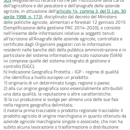
dell'agricoltore e del pescatore e dell'anagrafe delle aziende
agricole, in attuazione dell'
articolo 14, comma 3, del D. Lgs. 30
aprile 1998, n. 173
), disciplinato dal decreto del Ministero
delle politiche agricole, alimentari e forestali 12 gennaio 2015
(Semplificazione della gestione PAC 2014-2020), e consiste
nell'insieme delle informazioni relative ai soggetti tenuti
all'iscrizione all'Anagrafe delle aziende agricole, controllate e
certificate dagli Organismi pagatori con le informazioni
residenti nelle banche dati della pubblica amministrazione e in
particolare del sistema informativo agricolo nazionale (SIAN)
ivi comprese quelle del sistema integrato di gestione e
controllo (SIGC);
h) Indicazione Geografica Protetta - IGP - regime di qualità
che identifica a livello europeo un prodotto:
1) originario di un determinato luogo, regione o paese;
2) alla cui origine geografica sono essenzialmente attribuibili
una data qualità, la reputazione o altre caratteristiche;
3) la cui produzione si svolge per almeno una delle sue fasi
nella regione geografica delimitata;
i) materia prima tracciabile o prodotto regionale tracciabile: il
prodotto agricolo di origine marchigiana in quanto ottenuto da
aziende agricole marchigiane singole o associate, che non ha
subito alcuna lavorazione o trasformazione o distribuzione