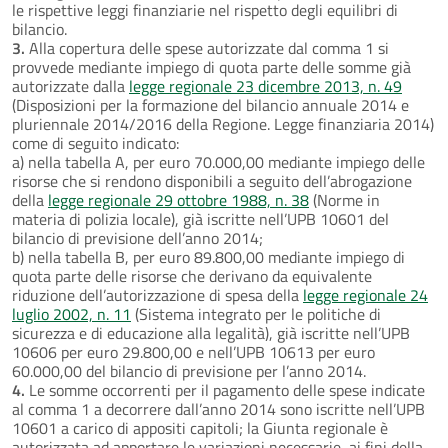
le rispettive leggi finanziarie nel rispetto degli equilibri di
bilancio.
3.
Alla copertura delle spese autorizzate dal comma 1 si
provvede mediante impiego di quota parte delle somme già
autorizzate dalla
legge regionale 23 dicembre 2013, n. 49
(Disposizioni per la formazione del bilancio annuale 2014 e
pluriennale 2014/2016 della Regione. Legge finanziaria 2014)
come di seguito indicato:
a) nella tabella A, per euro 70.000,00 mediante impiego delle
risorse che si rendono disponibili a seguito dell’abrogazione
della
legge regionale 29 ottobre 1988, n. 38
(Norme in
materia di polizia locale), già iscritte nell’UPB 10601 del
bilancio di previsione dell’anno 2014;
b) nella tabella B, per euro 89.800,00 mediante impiego di
quota parte delle risorse che derivano da equivalente
riduzione dell’autorizzazione di spesa della
legge regionale 24
luglio 2002, n. 11
(Sistema integrato per le politiche di
sicurezza e di educazione alla legalità), già iscritte nell’UPB
10606 per euro 29.800,00 e nell’UPB 10613 per euro
60.000,00 del bilancio di previsione per l’anno 2014.
4.
Le somme occorrenti per il pagamento delle spese indicate
al comma 1 a decorrere dall’anno 2014 sono iscritte nell’UPB
10601 a carico di appositi capitoli; la Giunta regionale è
autorizzata ad apportare le variazioni necessarie, ai fini della