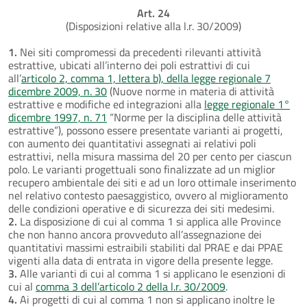
Art. 24
(Disposizioni relative alla l.r. 30/2009)
1.
Nei siti compromessi da precedenti rilevanti attività
estrattive, ubicati all’interno dei poli estrattivi di cui
all’
articolo 2, comma 1, lettera b), della legge regionale 7
dicembre 2009, n. 30
(Nuove norme in materia di attività
estrattive e modifiche ed integrazioni alla
legge regionale 1°
dicembre 1997, n. 71
“Norme per la disciplina delle attività
estrattive”), possono essere presentate varianti ai progetti,
con aumento dei quantitativi assegnati ai relativi poli
estrattivi, nella misura massima del 20 per cento per ciascun
polo. Le varianti progettuali sono finalizzate ad un miglior
recupero ambientale dei siti e ad un loro ottimale inserimento
nel relativo contesto paesaggistico, ovvero al miglioramento
delle condizioni operative e di sicurezza dei siti medesimi.
2.
La disposizione di cui al comma 1 si applica alle Province
che non hanno ancora provveduto all’assegnazione dei
quantitativi massimi estraibili stabiliti dal PRAE e dai PPAE
vigenti alla data di entrata in vigore della presente legge.
3.
Alle varianti di cui al comma 1 si applicano le esenzioni di
cui al
comma 3 dell’articolo 2 della l.r. 30/2009
.
4.
Ai progetti di cui al comma 1 non si applicano inoltre le