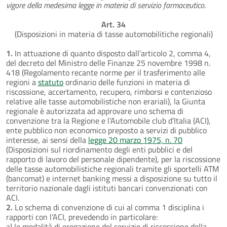
vigore della medesima legge in materia di servizio farmaceutico.
Art. 34
(Disposizioni in materia di tasse automobilitiche regionali)
1.
In attuazione di quanto disposto dall’articolo 2, comma 4,
del decreto del Ministro delle Finanze 25 novembre 1998 n.
418 (Regolamento recante norme per il trasferimento alle
regioni a
statuto
ordinario delle funzioni in materia di
riscossione, accertamento, recupero, rimborsi e contenzioso
relative alle tasse automobilistiche non erariali), la Giunta
regionale è autorizzata ad approvare uno schema di
convenzione tra la Regione e l’Automobile club d’Italia (ACI),
ente pubblico non economico preposto a servizi di pubblico
interesse, ai sensi della
legge 20 marzo 1975, n. 70
(Disposizioni sul riordinamento degli enti pubblici e del
rapporto di lavoro del personale dipendente), per la riscossione
delle tasse automobilistiche regionali tramite gli sportelli ATM
(bancomat) e internet banking messi a disposizione su tutto il
territorio nazionale dagli istituti bancari convenzionati con
ACI.
2.
Lo schema di convenzione di cui al comma 1 disciplina i
rapporti con l’ACI, prevedendo in particolare:
a) le modalità di erogazione del servizio di riscossione della