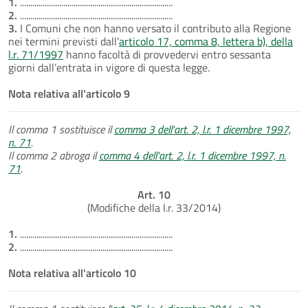
1.
..........................................................................
2.
..........................................................................
3.
I Comuni che non hanno versato il contributo alla Regione
nei termini previsti dall’
articolo 17, comma 8, lettera b), della
l.r. 71/1997
hanno facoltà di provvedervi entro sessanta
giorni dall’entrata in vigore di questa legge.
Nota relativa all'articolo 9
Il comma 1 sostituisce il
comma 3 dell'art. 2, l.r. 1 dicembre 1997,
n. 71
.
Il comma 2 abroga il
comma 4 dell'art. 2, l.r. 1 dicembre 1997, n.
71
.
Art. 10
(Modifiche della l.r. 33/2014)
1.
..........................................................................
2.
..........................................................................
Nota relativa all'articolo 10