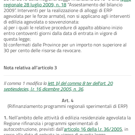
regionale 28 luglio 2009, n. 18
“Assestamento del bilancio
2009”. Interventi per la realizzazione di alloggi di ERP
agevolata per le forze armate), non si applicano agli interventi
di edilizia agevolata o sovvenzionata:
a) per i quali le relative procedure di appalto abbiano inizio
entro centoventi giorni dalla data di entrata in vigore di
questa legge;
b) confermati dalle Province per un importo non superiore al
30 per cento delle risorse da revocare.
Nota relativa all'articolo 3
Il comma 1 modifica la
lett. b) del comma 8 ter dell'art. 20
septiesdecies, l.r. 16 dicembre 2005, n. 36
.
Art. 4
(Rifinanziamento programmi regionali sperimentali di ERP)
1.
Nell’ambito delle attività di edilizia residenziale agevolata la
Regione rifinanzia i programmi sperimentali di
autocostruzione, previsti dall’
articolo 16 della l.r. 36/2005
, in
corso alla data di entrata in vigore di questa legge.