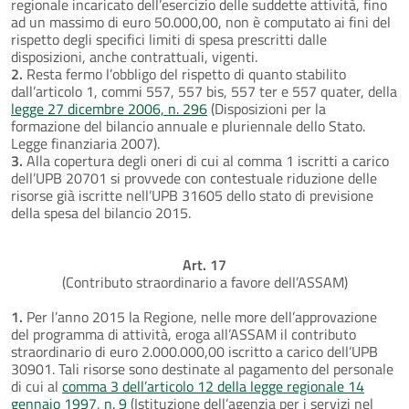
regionale incaricato dell’esercizio delle suddette attività, fino
ad un massimo di euro 50.000,00, non è computato ai fini del
rispetto degli specifici limiti di spesa prescritti dalle
disposizioni, anche contrattuali, vigenti.
2.
Resta fermo l’obbligo del rispetto di quanto stabilito
dall’articolo 1, commi 557, 557 bis, 557 ter e 557 quater, della
legge 27 dicembre 2006, n. 296
(Disposizioni per la
formazione del bilancio annuale e pluriennale dello Stato.
Legge finanziaria 2007).
3.
Alla copertura degli oneri di cui al comma 1 iscritti a carico
dell’UPB 20701 si provvede con contestuale riduzione delle
risorse già iscritte nell’UPB 31605 dello stato di previsione
della spesa del bilancio 2015.
Art. 17
(Contributo straordinario a favore dell’ASSAM)
1.
Per l’anno 2015 la Regione, nelle more dell’approvazione
del programma di attività, eroga all’ASSAM il contributo
straordinario di euro 2.000.000,00 iscritto a carico dell’UPB
30901. Tali risorse sono destinate al pagamento del personale
di cui al
comma 3 dell’articolo 12 della legge regionale 14
gennaio 1997, n. 9
(Istituzione dell’agenzia per i servizi nel