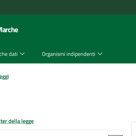
 Marche
che dati
Organismi indipendenti
leggi
Iter della legge