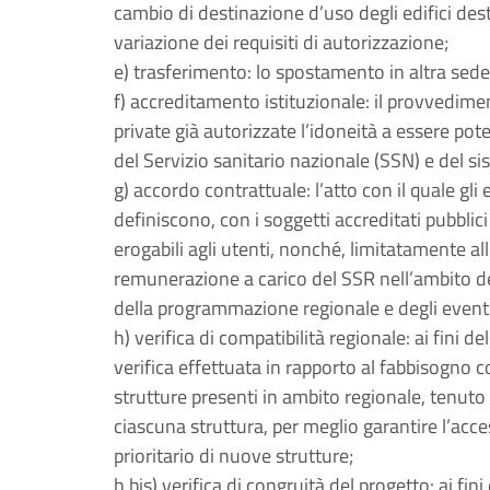
cambio di destinazione d’uso degli edifici des
variazione dei requisiti di autorizzazione;
e) trasferimento: lo spostamento in altra sede d
f) accreditamento istituzionale: il provvedimen
private già autorizzate l’idoneità a essere pot
del Servizio sanitario nazionale (SSN) e del sis
g) accordo contrattuale: l’atto con il quale gli
definiscono, con i soggetti accreditati pubblici 
erogabili agli utenti, nonché, limitatamente all
remunerazione a carico del SSR nell’ambito dei
della programmazione regionale e degli eventu
h) verifica di compatibilità regionale: ai fini de
verifica effettuata in rapporto al fabbisogno co
strutture presenti in ambito regionale, tenuto c
ciascuna struttura, per meglio garantire l’acces
prioritario di nuove strutture;
h bis) verifica di congruità del progetto: ai fini