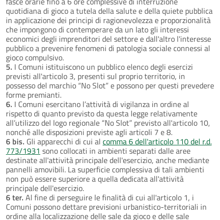
fasce orarie fino a 6 ore complessive di interruzione
quotidiana di gioco a tutela della salute e della quiete pubblica
in applicazione dei principi di ragionevolezza e proporzionalità
che impongono di contemperare da un lato gli interessi
economici degli imprenditori del settore e dall'altro l'interesse
pubblico a prevenire fenomeni di patologia sociale connessi al
gioco compulsivo.
5.
I Comuni istituiscono un pubblico elenco degli esercizi
previsti all'articolo 3, presenti sul proprio territorio, in
possesso del marchio “No Slot” e possono per questi prevedere
forme premianti.
6.
I Comuni esercitano l’attività di vigilanza in ordine al
rispetto di quanto previsto da questa legge relativamente
all’utilizzo del logo regionale “No Slot” previsto all'articolo 10,
nonché alle disposizioni previste agli articoli 7 e 8.
6 bis.
Gli apparecchi di cui al
comma 6 dell'articolo 110 del r.d.
773/1931
sono collocati in ambienti separati dalle aree
destinate all'attività principale dell'esercizio, anche mediante
pannelli amovibili. La superficie complessiva di tali ambienti
non può essere superiore a quella dedicata all'attività
principale dell'esercizio.
6 ter.
Al fine di perseguire le finalità di cui all'articolo 1, i
Comuni possono dettare previsioni urbanistico-territoriali in
ordine alla localizzazione delle sale da gioco e delle sale