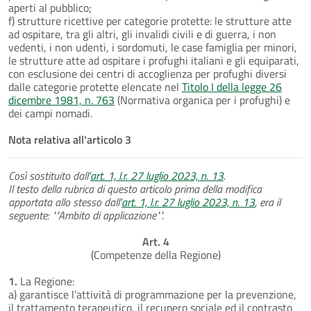
aperti al pubblico;
f) strutture ricettive per categorie protette: le strutture atte
ad ospitare, tra gli altri, gli invalidi civili e di guerra, i non
vedenti, i non udenti, i sordomuti, le case famiglia per minori,
le strutture atte ad ospitare i profughi italiani e gli equiparati,
con esclusione dei centri di accoglienza per profughi diversi
dalle categorie protette elencate nel
Titolo I della legge 26
dicembre 1981, n. 763
(Normativa organica per i profughi) e
dei campi nomadi.
Nota relativa all'articolo 3
Così sostituito dall'
art. 1, l.r. 27 luglio 2023, n. 13
.
Il testo della rubrica di questo articolo prima della modifica
apportata allo stesso dall'
art. 1, l.r. 27 luglio 2023, n. 13
, era il
seguente: ""Ambito di applicazione"".
Art. 4
(Competenze della Regione)
1.
La Regione:
a) garantisce l’attività di programmazione per la prevenzione,
il trattamento terapeutico, il recupero sociale ed il contrasto