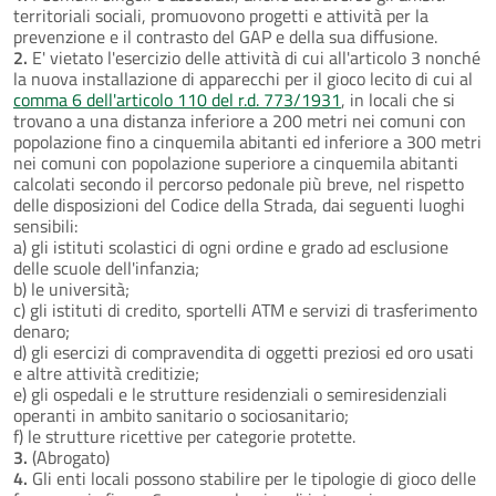
territoriali sociali, promuovono progetti e attività per la
prevenzione e il contrasto del GAP e della sua diffusione.
2.
E' vietato l'esercizio delle attività di cui all'articolo 3 nonché
la nuova installazione di apparecchi per il gioco lecito di cui al
comma 6 dell'articolo 110 del r.d. 773/1931
, in locali che si
trovano a una distanza inferiore a 200 metri nei comuni con
popolazione fino a cinquemila abitanti ed inferiore a 300 metri
nei comuni con popolazione superiore a cinquemila abitanti
calcolati secondo il percorso pedonale più breve, nel rispetto
delle disposizioni del Codice della Strada, dai seguenti luoghi
sensibili:
a) gli istituti scolastici di ogni ordine e grado ad esclusione
delle scuole dell'infanzia;
b) le università;
c) gli istituti di credito, sportelli ATM e servizi di trasferimento
denaro;
d) gli esercizi di compravendita di oggetti preziosi ed oro usati
e altre attività creditizie;
e) gli ospedali e le strutture residenziali o semiresidenziali
operanti in ambito sanitario o sociosanitario;
f) le strutture ricettive per categorie protette.
3.
(Abrogato)
4.
Gli enti locali possono stabilire per le tipologie di gioco delle