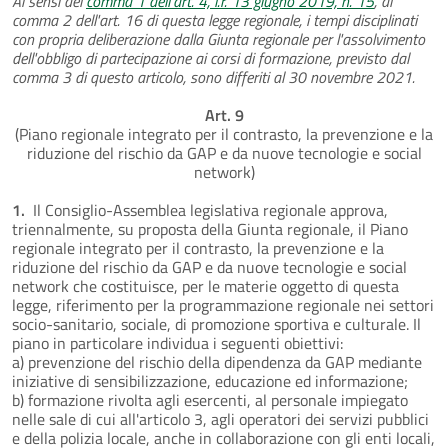
Ai sensi del
comma 1 dell'art. 4, l.r. 13 giugno 2019, n. 15
, al
comma 2 dell'art. 16 di questa legge regionale, i tempi disciplinati
con propria deliberazione dalla Giunta regionale per l'assolvimento
dell'obbligo di partecipazione ai corsi di formazione, previsto dal
comma 3 di questo articolo, sono differiti al 30 novembre 2021.
Art. 9
(Piano regionale integrato per il contrasto, la prevenzione e la
riduzione del rischio da GAP e da nuove tecnologie e social
network)
1.
Il Consiglio-Assemblea legislativa regionale approva,
triennalmente, su proposta della Giunta regionale, il Piano
regionale integrato per il contrasto, la prevenzione e la
riduzione del rischio da GAP e da nuove tecnologie e social
network che costituisce, per le materie oggetto di questa
legge, riferimento per la programmazione regionale nei settori
socio-sanitario, sociale, di promozione sportiva e culturale. Il
piano in particolare individua i seguenti obiettivi:
a) prevenzione del rischio della dipendenza da GAP mediante
iniziative di sensibilizzazione, educazione ed informazione;
b) formazione rivolta agli esercenti, al personale impiegato
nelle sale di cui all'articolo 3, agli operatori dei servizi pubblici
e della polizia locale, anche in collaborazione con gli enti locali,