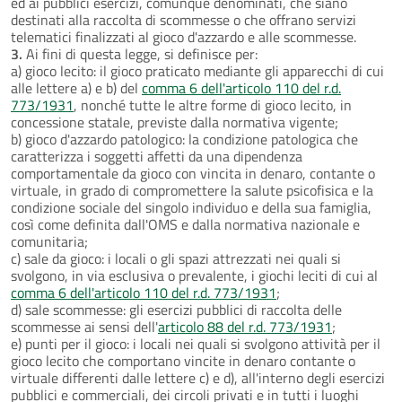
ed ai pubblici esercizi, comunque denominati, che siano
destinati alla raccolta di scommesse o che offrano servizi
telematici finalizzati al gioco d'azzardo e alle scommesse.
3.
Ai fini di questa legge, si definisce per:
a) gioco lecito: il gioco praticato mediante gli apparecchi di cui
alle lettere a) e b) del
comma 6 dell'articolo 110 del r.d.
773/1931
, nonché tutte le altre forme di gioco lecito, in
concessione statale, previste dalla normativa vigente;
b) gioco d'azzardo patologico: la condizione patologica che
caratterizza i soggetti affetti da una dipendenza
comportamentale da gioco con vincita in denaro, contante o
virtuale, in grado di compromettere la salute psicofisica e la
condizione sociale del singolo individuo e della sua famiglia,
così come definita dall'OMS e dalla normativa nazionale e
comunitaria;
c) sale da gioco: i locali o gli spazi attrezzati nei quali si
svolgono, in via esclusiva o prevalente, i giochi leciti di cui al
comma 6 dell'articolo 110 del r.d. 773/1931
;
d) sale scommesse: gli esercizi pubblici di raccolta delle
scommesse ai sensi dell'
articolo 88 del r.d. 773/1931
;
e) punti per il gioco: i locali nei quali si svolgono attività per il
gioco lecito che comportano vincite in denaro contante o
virtuale differenti dalle lettere c) e d), all'interno degli esercizi
pubblici e commerciali, dei circoli privati e in tutti i luoghi