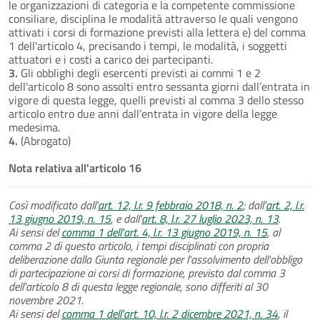
le organizzazioni di categoria e la competente commissione
consiliare, disciplina le modalità attraverso le quali vengono
attivati i corsi di formazione previsti alla lettera e) del comma
1 dell'articolo 4, precisando i tempi, le modalità, i soggetti
attuatori e i costi a carico dei partecipanti.
3.
Gli obblighi degli esercenti previsti ai commi 1 e 2
dell'articolo 8 sono assolti entro sessanta giorni dall’entrata in
vigore di questa legge, quelli previsti al comma 3 dello stesso
articolo entro due anni dall’entrata in vigore della legge
medesima.
4.
(Abrogato)
Nota relativa all'articolo 16
Così modificato dall'
art. 12, l.r. 9 febbraio 2018, n. 2
; dall'
art. 2, l.r.
13 giugno 2019, n. 15
, e dall'
art. 8, l.r. 27 luglio 2023, n. 13
.
Ai sensi del
comma 1 dell'art. 4, l.r. 13 giugno 2019, n. 15
, al
comma 2 di questo articolo, i tempi disciplinati con propria
deliberazione dalla Giunta regionale per l'assolvimento dell'obbligo
di partecipazione ai corsi di formazione, previsto dal comma 3
dell'articolo 8 di questa legge regionale, sono differiti al 30
novembre 2021.
Ai sensi del
comma 1 dell'art. 10, l.r. 2 dicembre 2021, n. 34
, il