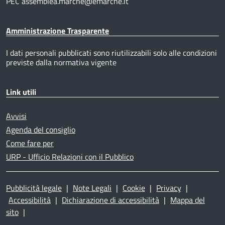
PEC assemblea.marche@emarche.it
Amministrazione Trasparente
I dati personali pubblicati sono riutilizzabili solo alle condizioni
previste dalla normativa vigente
Link utili
Avvisi
Agenda del consiglio
Come fare per
URP - Ufficio Relazioni con il Pubblico
Pubblicità legale
|
Note Legali
|
Cookie
|
Privacy
|
Accessibilità
|
Dichiarazione di accessibilità
|
Mappa del
sito
|