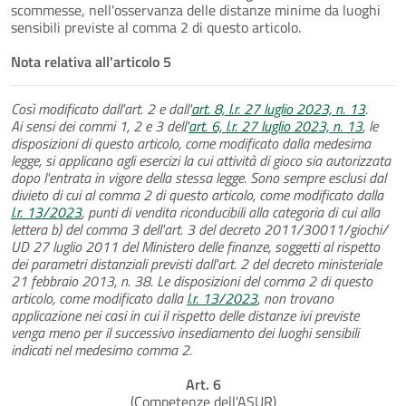
scommesse, nell'osservanza delle distanze minime da luoghi
sensibili previste al comma 2 di questo articolo.
Nota relativa all'articolo 5
Così modificato dall'art. 2 e dall'
art. 8, l.r. 27 luglio 2023, n. 13
.
Ai sensi dei commi 1, 2 e 3 dell'
art. 6, l.r. 27 luglio 2023, n. 13
, le
disposizioni di questo articolo, come modificato dalla medesima
legge, si applicano agli esercizi la cui attività di gioco sia autorizzata
dopo l'entrata in vigore della stessa legge. Sono sempre esclusi dal
divieto di cui al comma 2 di questo articolo, come modificato dalla
l.r. 13/2023
, punti di vendita riconducibili alla categoria di cui alla
lettera b) del comma 3 dell'art. 3 del decreto 2011/30011/giochi/
UD 27 luglio 2011 del Ministero delle finanze, soggetti al rispetto
dei parametri distanziali previsti dall'art. 2 del decreto ministeriale
21 febbraio 2013, n. 38. Le disposizioni del comma 2 di questo
articolo, come modificato dalla
l.r. 13/2023
, non trovano
applicazione nei casi in cui il rispetto delle distanze ivi previste
venga meno per il successivo insediamento dei luoghi sensibili
indicati nel medesimo comma 2.
Art. 6
(Competenze dell'ASUR)