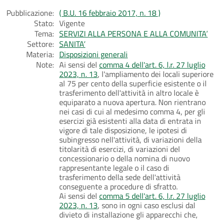
Pubblicazione:
( B.U. 16 febbraio 2017, n. 18 )
Stato:
Vigente
Tema:
SERVIZI ALLA PERSONA E ALLA COMUNITA’
Settore:
SANITA’
Materia:
Disposizioni generali
Note:
Ai sensi del
comma 4 dell'art. 6, l.r. 27 luglio
2023, n. 13
, l'ampliamento dei locali superiore
al 75 per cento della superficie esistente o il
trasferimento dell'attività in altro locale è
equiparato a nuova apertura. Non rientrano
nei casi di cui al medesimo comma 4, per gli
esercizi già esistenti alla data di entrata in
vigore di tale disposizione, le ipotesi di
subingresso nell'attività, di variazioni della
titolarità di esercizi, di variazioni del
concessionario o della nomina di nuovo
rappresentante legale o il caso di
trasferimento della sede dell'attività
conseguente a procedure di sfratto.
Ai sensi del
comma 5 dell'art. 6, l.r. 27 luglio
2023, n. 13
, sono in ogni caso esclusi dal
divieto di installazione gli apparecchi che,