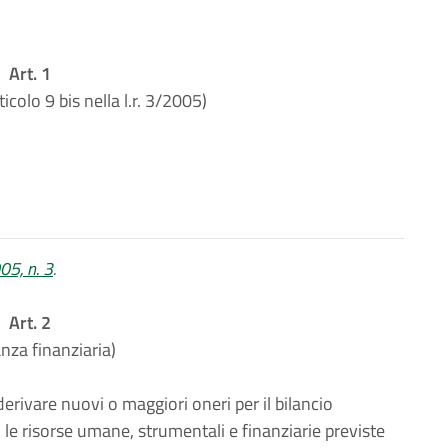
Art. 1
icolo 9 bis nella l.r. 3/2005)
005, n. 3
.
Art. 2
anza finanziaria)
ivare nuovi o maggiori oneri per il bilancio
 le risorse umane, strumentali e finanziarie previste