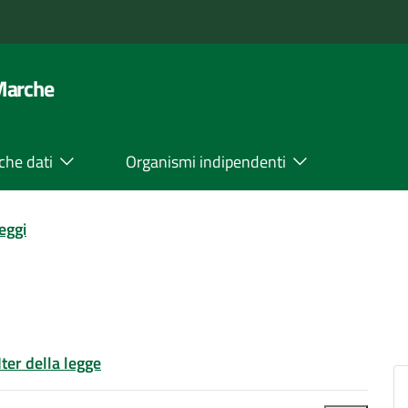
 Marche
che dati
Organismi indipendenti
leggi
Iter della legge