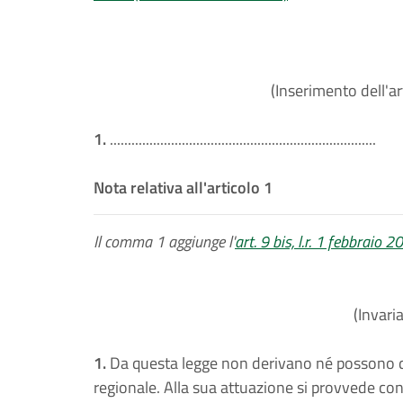
(Inserimento dell'art
1.
..........................................................................
Nota relativa all'articolo 1
Il comma 1 aggiunge l'
art. 9 bis, l.r. 1 febbraio 2
(Invari
1.
Da questa legge non derivano né possono der
regionale. Alla sua attuazione si provvede con