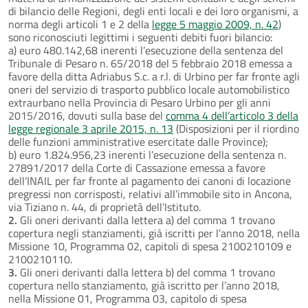
di bilancio delle Regioni, degli enti locali e dei loro organismi, a
norma degli articoli 1 e 2 della
legge 5 maggio 2009, n. 42
)
sono riconosciuti legittimi i seguenti debiti fuori bilancio:
a) euro 480.142,68 inerenti l’esecuzione della sentenza del
Tribunale di Pesaro n. 65/2018 del 5 febbraio 2018 emessa a
favore della ditta Adriabus S.c. a r.l. di Urbino per far fronte agli
oneri del servizio di trasporto pubblico locale automobilistico
extraurbano nella Provincia di Pesaro Urbino per gli anni
2015/2016, dovuti sulla base del
comma 4 dell’articolo 3 della
legge regionale 3 aprile 2015, n. 13
(Disposizioni per il riordino
delle funzioni amministrative esercitate dalle Province);
b) euro 1.824.956,23 inerenti l’esecuzione della sentenza n.
27891/2017 della Corte di Cassazione emessa a favore
dell’INAIL per far fronte al pagamento dei canoni di locazione
pregressi non corrisposti, relativi all’immobile sito in Ancona,
via Tiziano n. 44, di proprietà dell’Istituto.
2.
Gli oneri derivanti dalla lettera a) del comma 1 trovano
copertura negli stanziamenti, già iscritti per l’anno 2018, nella
Missione 10, Programma 02, capitoli di spesa 2100210109 e
2100210110.
3.
Gli oneri derivanti dalla lettera b) del comma 1 trovano
copertura nello stanziamento, già iscritto per l’anno 2018,
nella Missione 01, Programma 03, capitolo di spesa