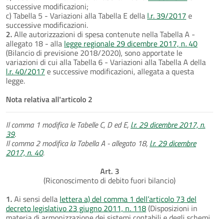
successive modificazioni;
c) Tabella 5 - Variazioni alla Tabella E della
l.r. 39/2017
e
successive modificazioni.
2.
Alle autorizzazioni di spesa contenute nella Tabella A -
allegato 18 - alla
legge regionale 29 dicembre 2017, n. 40
(Bilancio di previsione 2018/2020), sono apportate le
variazioni di cui alla Tabella 6 - Variazioni alla Tabella A della
l.r. 40/2017
e successive modificazioni, allegata a questa
legge.
Nota relativa all'articolo 2
Il comma 1 modifica le Tabelle C, D ed E,
l.r. 29 dicembre 2017, n.
39
.
Il comma 2 modifica la Tabella A - allegato 18,
l.r. 29 dicembre
2017, n. 40
.
Art. 3
(Riconoscimento di debito fuori bilancio)
1.
Ai sensi della
lettera a) del comma 1 dell’articolo 73 del
decreto legislativo 23 giugno 2011, n. 118
(Disposizioni in
materia di armonizzazione dei sistemi contabili e degli schemi