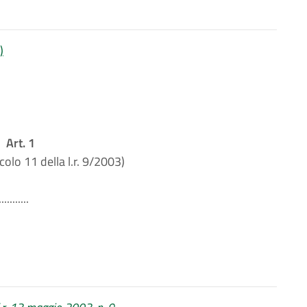
)
Art. 1
icolo 11 della l.r. 9/2003)
...........