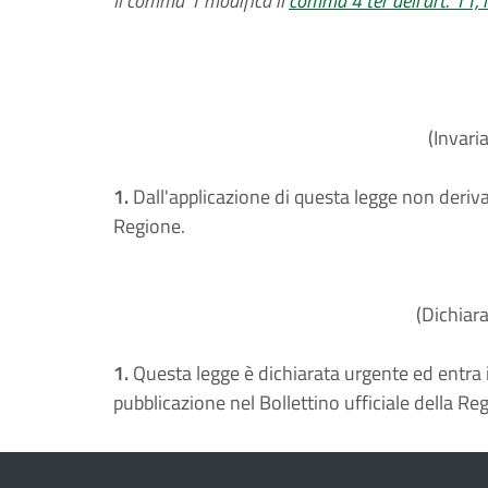
Il comma 1 modifica il
comma 4 ter dell'art. 11, 
(Invari
1.
Dall'applicazione di questa legge non deriva
Regione.
(Dichiar
1.
Questa legge è dichiarata urgente ed entra i
pubblicazione nel Bollettino ufficiale della Re