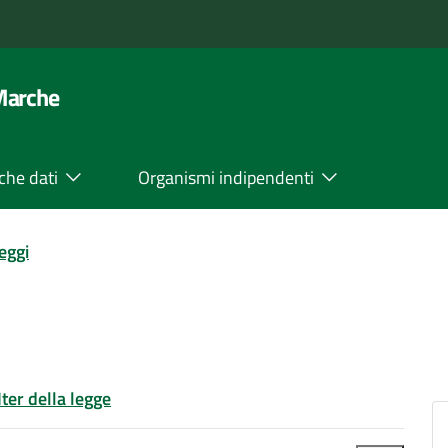
 Marche
che dati
Organismi indipendenti
leggi
Iter della legge