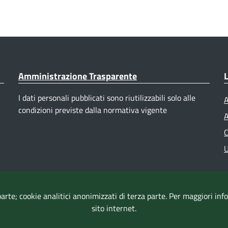
Amministrazione Trasparente
L
I dati personali pubblicati sono riutilizzabili solo alle
A
condizioni previste dalla normativa vigente
A
C
U
parte; cookie analitici anonimizzati di terza parte. Per maggiori in
sito internet.
Accessibilità
|
Dichiarazione di accessibilità
|
Mappa del sito
|