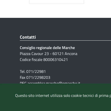
Contatti
Consiglio regionale delle Marche
Piazza Cavour 23 - 60121 Ancona
Codice fiscale 80006310421
Tel. 071/22981
Fax 071/2298203
PEC assemblea.marche@emarche.it
Questo sito internet utilizza solo cookie tecnici di prima 
Pubblicità legale
|
Note Legali
|
Cookie
|
Privacy
|