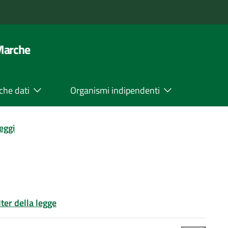
 Marche
che dati
Organismi indipendenti
leggi
Iter della legge