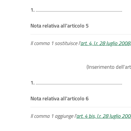
1.
..........................................................................
Nota relativa all'articolo 5
Il comma 1 sostituisce l'
art. 4, l.r. 28 luglio 2008
(Inserimento dell'art
1.
..........................................................................
Nota relativa all'articolo 6
Il comma 1 aggiunge l'
art. 4 bis, l.r. 28 luglio 20