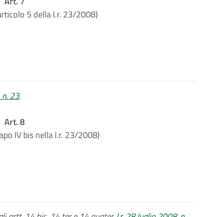
Art. 7
rticolo 5 della l.r. 23/2008)
, n. 23
.
Art. 8
po IV bis nella l.r. 23/2008)
i artt. 14 bis, 14 ter e 14 quater,
l.r. 28 luglio 2008, n.