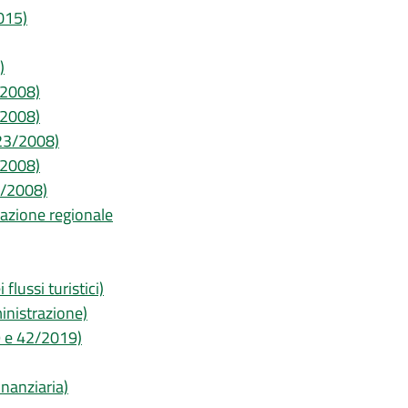
2015)
)
3/2008)
3/2008)
. 23/2008)
3/2008)
23/2008)
slazione regionale
flussi turistici)
inistrazione)
19 e 42/2019)
inanziaria)