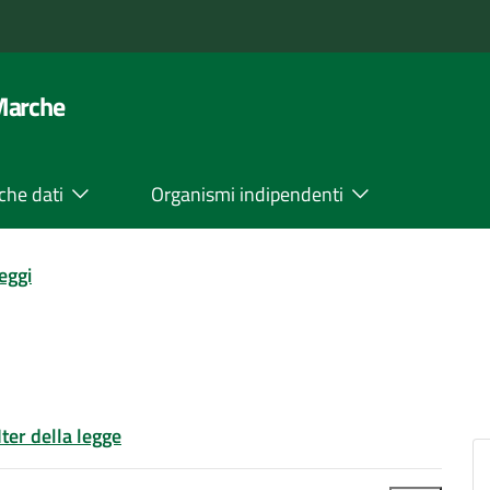
 Marche
che dati
Organismi indipendenti
leggi
Iter della legge