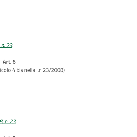
, n. 23
.
Art. 6
icolo 4 bis nella l.r. 23/2008)
08, n. 23
.