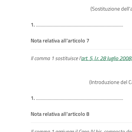
(Sostituzione dell'a
1.
..........................................................................
Nota relativa all'articolo 7
Il comma 1 sostituisce l'
art. 5, l.r. 28 luglio 2008
(Introduzione del Ca
1.
..........................................................................
Nota relativa all'articolo 8
Il comma 1 aggiunge il Capo IV bis, composto dagl