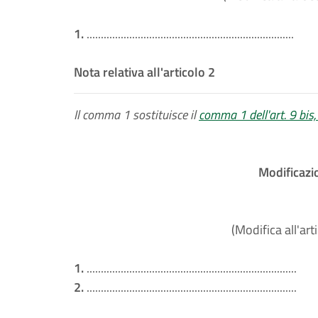
1.
.........................................................................
Nota relativa all'articolo 2
Il comma 1 sostituisce il
comma 1 dell'art. 9 bis, 
Modificazio
(Modifica all'art
1.
..........................................................................
2.
..........................................................................