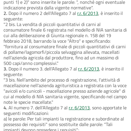
punti 1) e 2)" sono inserite le parole: ", nonché ogni eventuale
indicazione prevista dalla vigente normative".
2.
Dopo il numero 2 dell'Allegato 7 al
r.r. 6/2013
, è inserito il
seguente:
"2 bis. La vendita di piccoli quantitativi di carni al
consumatore finale 6 registrata nel modello di NIA sanitaria di
cui alla deliberazione di Giunta regionale n. 158 del 19
febbraio 2018, barrando la voce "Altro" e specificando:
"fornitura al consumatore finale di piccoli quantitativi di carni
di pollame/lagomorfi/piccola selvaggina allevata, macellati
nell'azienda agricola dal produttore, fino ad un massimo di
500 capi/anno complessivi."
3.
Dopo il numero 3. dell'Allegato 7 al
r.r. 6/2013
, è inserito il
seguente:
"3 bis. Nell'ambito del processo di registrazione, l'attività di
macellazione nell'azienda agrituristica a registrata con la voce
"avicoli e/o cunicoli - macellazione presso aziende agricole" di
cui al modello di NIA sanitaria vigente, specificando nel campo
note le specie macellate."
4.
Al numero 7. dell'Allegato 7 al
r.r. 6/2013
, sono apportate le
seguenti modificazioni:
a) le parole: Per tali impianti la registrazione e subordinate al
possesso dei requisiti" sono sostituite dalle parole: "Tali
impianti devono possedere i requisiti";