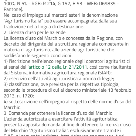
100%, N 5% - RGB: R 214, G 152, B 53 - WEB: D69835 -
Pantone).
Nel caso di impiego sui mercati esteri la denominazione
"Agriturismo Italia" può essere accompagnata dalla sua
traduzione nella lingua di destinazione.
2. Licenza d'uso per le aziende
La licenza d'uso del Marchio e concessa dalla Regione, con
decreto del dirigente della struttura regionale competente in
materia di agriturismo, alle aziende agrituristiche che
soddisfano le seguenti condizioni:
1) l'iscrizione nell'elenco regionale degli operatori agrituristici
ai sensi dell'
articolo 12 della l.r. 21/2011
, cosi come risultante
dal Sistema informativo agricoltura regionale (SIAR);
2) esercizio dell'attività agrituristica a norma di legge;
3) classificazione, ove prevista per la rispettiva tipologia,
secondo le procedure di cui al decreto ministeriale 13 febbraio
2013, n. 1720;
4) sottoscrizione dell'impegno al rispetto delle norme d'uso del
Marchio.
3. Domanda per ottenere la licenza d'uso del Marchio
L'azienda autorizzata a esercitare l'attività agrituristica
presenta apposita domanda al fine di ottenere la licenza d'uso
del Marchio "Agriturismo Italia", esclusivamente tramite il
SIAR, al seguente indirizzo: http://siar.regione.marche.it ed