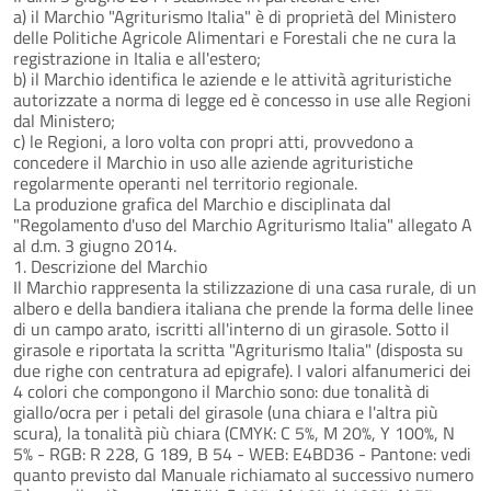
a) il Marchio "Agriturismo Italia" è di proprietà del Ministero
delle Politiche Agricole Alimentari e Forestali che ne cura la
registrazione in Italia e all'estero;
b) il Marchio identifica le aziende e le attività agrituristiche
autorizzate a norma di legge ed è concesso in use alle Regioni
dal Ministero;
c) le Regioni, a loro volta con propri atti, provvedono a
concedere il Marchio in uso alle aziende agrituristiche
regolarmente operanti nel territorio regionale.
La produzione grafica del Marchio e disciplinata dal
"Regolamento d'uso del Marchio Agriturismo Italia" allegato A
al d.m. 3 giugno 2014.
1. Descrizione del Marchio
Il Marchio rappresenta la stilizzazione di una casa rurale, di un
albero e della bandiera italiana che prende la forma delle linee
di un campo arato, iscritti all'interno di un girasole. Sotto il
girasole e riportata la scritta "Agriturismo Italia" (disposta su
due righe con centratura ad epigrafe). I valori alfanumerici dei
4 colori che compongono il Marchio sono: due tonalità di
giallo/ocra per i petali del girasole (una chiara e l'altra più
scura), la tonalità più chiara (CMYK: C 5%, M 20%, Y 100%, N
5% - RGB: R 228, G 189, B 54 - WEB: E4BD36 - Pantone: vedi
quanto previsto dal Manuale richiamato al successivo numero