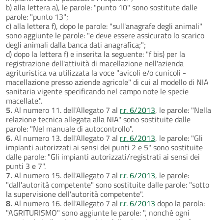
b) alla lettera a), le parole: "punto 10" sono sostitute dalle
parole: "punto 13";
c) alla lettera f), dopo le parole: "sull'anagrafe degli animali"
sono aggiunte le parole: "e deve essere assicurato lo scarico
degli animali dalla banca dati anagrafica;";
d) dopo la lettera f) e inserita la seguente: "f bis) per la
registrazione dell'attività di macellazione nell'azienda
agrituristica va utilizzata la voce "avicoli e/o cunicoli -
macellazione presso aziende agricole" di cui al modello di NIA
sanitaria vigente specificando nel campo note le specie
macellate.".
5.
Al numero 11. dell'Allegato 7 al
r.r. 6/2013
, le parole: "Nella
relazione tecnica allegata alla NIA" sono sostituite dalle
parole: "Nel manuale di autocontrollo".
6.
Al numero 13. dell'Allegato 7 al
r.r. 6/2013
, le parole: "Gli
impianti autorizzati ai sensi dei punti 2 e 5" sono sostituite
dalle parole: "Gli impianti autorizzati/registrati ai sensi dei
punti 3 e 7".
7.
Al numero 15. dell'Allegato 7 al
r.r. 6/2013
, le parole:
"dall'autorità competente" sono sostituite dalle parole: "sotto
la supervisione dell'autorità competente".
8.
Al numero 16. dell'Allegato 7 al
r.r. 6/2013
dopo la parola:
"AGRITURISMO" sono aggiunte le parole: ", nonché ogni