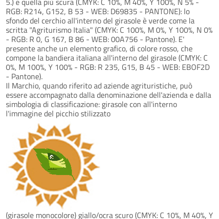
5.) e quella più scura (CMYK: C 10%, M 40%, Y 100%, N 5% -
RGB: R214, G152, B 53 - WEB: D69835 - PANTONE): lo
sfondo del cerchio all'interno del girasole è verde come la
scritta "Agriturismo Italia" (CMYK: C 100%, M 0%, Y 100%, N 0%
- RGB: R 0, G 167, B 86 - WEB: 00A756 - Pantone). E'
presente anche un elemento grafico, di colore rosso, che
compone la bandiera italiana all'interno del girasole (CMYK: C
0%, M 100%, Y 100% - RGB: R 235, G15, B 45 - WEB: EBOF2D
- Pantone).
Il Marchio, quando riferito ad aziende agrituristiche, può
essere accompagnato dalla denominazione dell'azienda e dalla
simbologia di classificazione: girasole con all'interno
l'immagine del picchio stilizzato
(girasole monocolore) giallo/ocra scuro (CMYK: C 10%, M 40%, Y