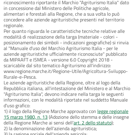
riconoscimento riportante il Marchio "Agriturismo Italia" dato
in concessione dal Ministero delle Politiche agricole,
alimentari e forestali alla Regione, che a sua volta lo può
concedere alle aziende agrituristiche presenti nel territorio
regionale.
Per quanto riguarda le caratteristiche tecniche relative alle
modalità di realizzazione della targa (materiale - colori -
posizionamento dei simboli - indicazioni geografiche) si rinvia
al "Manuale d'uso del Marchio Agriturismo Italia - per le
aziende agrituristiche ufficialmente riconosciute" pubblicato
da MIPAAFT e ISMEA - versione 6.0 Copyright 2018 -
scaricabile dal sito tematico Agriturismo all'indirizzo:
www.regione.marche.it/Regione-Utile/Agricoltura-Sviluppo-
Rurale-e-Pesca.
Le aziende agrituristiche della Regione, oltre al logo della
Repubblica italiana, all'intestazione del Ministero e al Marchio
"Agriturismo Italia", devono indicare nella targa le seguenti
informazioni, con le modalità riportate nel suddetto Manuale
d'uso grafico:
1) il logo della Regione Marche approvato con
legge regionale
15 marzo 1980, n. 13
(Adozione dello stemma e delle insegne
della Regione Marche ai sensi dell'
art. 2 dello statuto
);
2) la denominazione dell'azienda agrituristica;
3) la ragione sociale dell'azienda agricola;