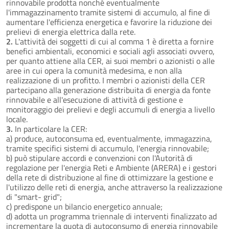
rinnovabile prodotta nonché eventualmente
l'immagazzinamento tramite sistemi di accumulo, al fine di
aumentare l'efficienza energetica e favorire la riduzione dei
prelievi di energia elettrica dalla rete.
2.
L'attività dei soggetti di cui al comma 1 è diretta a fornire
benefici ambientali, economici e sociali agli associati ovvero,
per quanto attiene alla CER, ai suoi membri o azionisti o alle
aree in cui opera la comunità medesima, e non alla
realizzazione di un profitto. I membri o azionisti della CER
partecipano alla generazione distribuita di energia da fonte
rinnovabile e all'esecuzione di attività di gestione e
monitoraggio dei prelievi e degli accumuli di energia a livello
locale.
3.
In particolare la CER:
a) produce, autoconsuma ed, eventualmente, immagazzina,
tramite specifici sistemi di accumulo, l'energia rinnovabile;
b) può stipulare accordi e convenzioni con l'Autorità di
regolazione per l'energia Reti e Ambiente (ARERA) e i gestori
della rete di distribuzione al fine di ottimizzare la gestione e
l'utilizzo delle reti di energia, anche attraverso la realizzazione
di "smart- grid";
c) predispone un bilancio energetico annuale;
d) adotta un programma triennale di interventi finalizzato ad
incrementare la quota di autoconsumo di energia rinnovabile