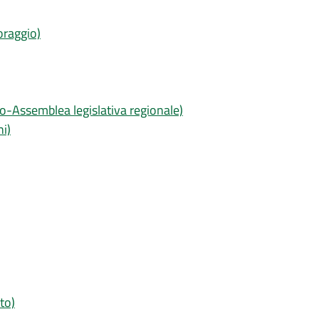
oraggio)
lio-Assemblea legislativa regionale)
i)
to)