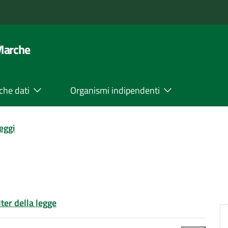
 Marche
che dati
Organismi indipendenti
leggi
Iter della legge