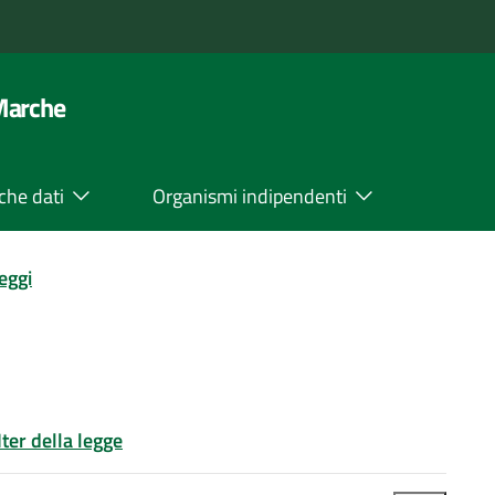
 Marche
che dati
Organismi indipendenti
leggi
Iter della legge