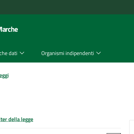
 Marche
che dati
Organismi indipendenti
leggi
Iter della legge