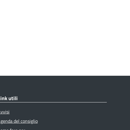
ink utili
vvisi
genda del consiglio