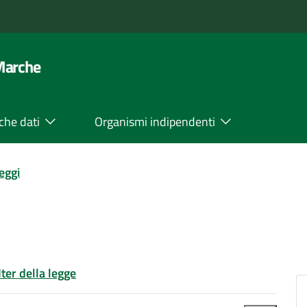
 Marche
che dati
Organismi indipendenti
leggi
Iter della legge