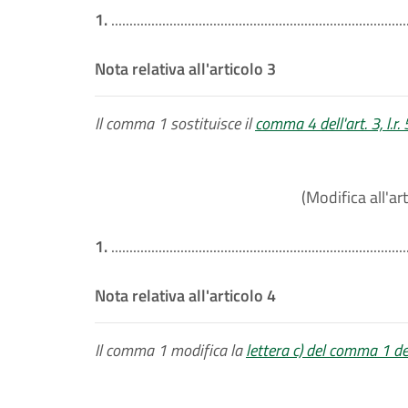
1.
.................................................................................
Nota relativa all'articolo 3
Il comma 1 sostituisce il
comma 4 dell'art. 3, l.r
(Modifica all'art
1.
.................................................................................
Nota relativa all'articolo 4
Il comma 1 modifica la
lettera c) del comma 1 dell