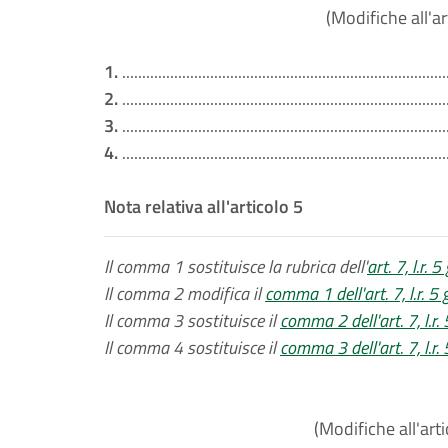
(Modifiche all'ar
1.
.................................................................................
2.
.................................................................................
3.
.................................................................................
4.
.................................................................................
Nota relativa all'articolo 5
Il comma 1 sostituisce la rubrica dell'
art. 7, l.r.
Il comma 2 modifica il
comma 1 dell'art. 7, l.r. 5
Il comma 3 sostituisce il
comma 2 dell'art. 7, l.r
Il comma 4 sostituisce il
comma 3 dell'art. 7, l.r
(Modifiche all'arti