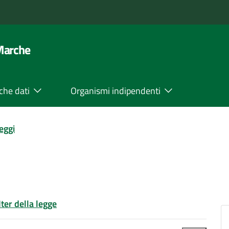
 Marche
che dati
Organismi indipendenti
leggi
Iter della legge