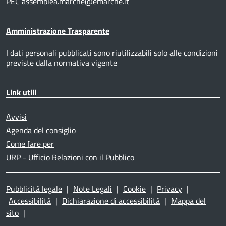
PEC assemblea.marche@emarche.it
Amministrazione Trasparente
I dati personali pubblicati sono riutilizzabili solo alle condizioni
previste dalla normativa vigente
Link utili
Avvisi
Agenda del consiglio
Come fare per
URP - Ufficio Relazioni con il Pubblico
Pubblicità legale
|
Note Legali
|
Cookie
|
Privacy
|
Accessibilità
|
Dichiarazione di accessibilità
|
Mappa del
sito
|