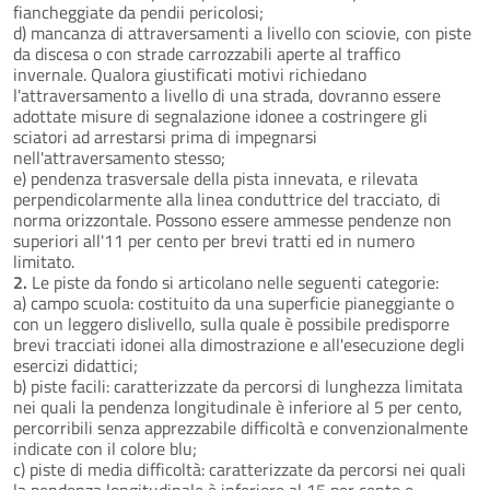
fiancheggiate da pendii pericolosi;
d) mancanza di attraversamenti a livello con sciovie, con piste
da discesa o con strade carrozzabili aperte al traffico
invernale. Qualora giustificati motivi richiedano
l'attraversamento a livello di una strada, dovranno essere
adottate misure di segnalazione idonee a costringere gli
sciatori ad arrestarsi prima di impegnarsi
nell'attraversamento stesso;
e) pendenza trasversale della pista innevata, e rilevata
perpendicolarmente alla linea conduttrice del tracciato, di
norma orizzontale. Possono essere ammesse pendenze non
superiori all'11 per cento per brevi tratti ed in numero
limitato.
2.
Le piste da fondo si articolano nelle seguenti categorie:
a) campo scuola: costituito da una superficie pianeggiante o
con un leggero dislivello, sulla quale è possibile predisporre
brevi tracciati idonei alla dimostrazione e all'esecuzione degli
esercizi didattici;
b) piste facili: caratterizzate da percorsi di lunghezza limitata
nei quali la pendenza longitudinale è inferiore al 5 per cento,
percorribili senza apprezzabile difficoltà e convenzionalmente
indicate con il colore blu;
c) piste di media difficoltà: caratterizzate da percorsi nei quali
la pendenza longitudinale è inferiore al 15 per cento e