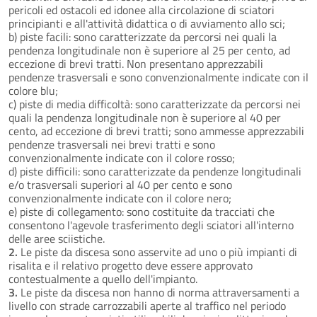
pericoli ed ostacoli ed idonee alla circolazione di sciatori
principianti e all'attività didattica o di avviamento allo sci;
b) piste facili: sono caratterizzate da percorsi nei quali la
pendenza longitudinale non è superiore al 25 per cento, ad
eccezione di brevi tratti. Non presentano apprezzabili
pendenze trasversali e sono convenzionalmente indicate con il
colore blu;
c) piste di media difficoltà: sono caratterizzate da percorsi nei
quali la pendenza longitudinale non è superiore al 40 per
cento, ad eccezione di brevi tratti; sono ammesse apprezzabili
pendenze trasversali nei brevi tratti e sono
convenzionalmente indicate con il colore rosso;
d) piste difficili: sono caratterizzate da pendenze longitudinali
e/o trasversali superiori al 40 per cento e sono
convenzionalmente indicate con il colore nero;
e) piste di collegamento: sono costituite da tracciati che
consentono l'agevole trasferimento degli sciatori all'interno
delle aree sciistiche.
2.
Le piste da discesa sono asservite ad uno o più impianti di
risalita e il relativo progetto deve essere approvato
contestualmente a quello dell'impianto.
3.
Le piste da discesa non hanno di norma attraversamenti a
livello con strade carrozzabili aperte al traffico nel periodo