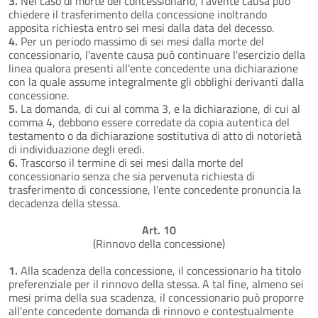
3.
Nel caso di morte del concessionario, l'avente causa può
chiedere il trasferimento della concessione inoltrando
apposita richiesta entro sei mesi dalla data del decesso.
4.
Per un periodo massimo di sei mesi dalla morte del
concessionario, l'avente causa può continuare l'esercizio della
linea qualora presenti all'ente concedente una dichiarazione
con la quale assume integralmente gli obblighi derivanti dalla
concessione.
5.
La domanda, di cui al comma 3, e la dichiarazione, di cui al
comma 4, debbono essere corredate da copia autentica del
testamento o da dichiarazione sostitutiva di atto di notorietà
di individuazione degli eredi.
6.
Trascorso il termine di sei mesi dalla morte del
concessionario senza che sia pervenuta richiesta di
trasferimento di concessione, l'ente concedente pronuncia la
decadenza della stessa.
Art. 10
(Rinnovo della concessione)
1.
Alla scadenza della concessione, il concessionario ha titolo
preferenziale per il rinnovo della stessa. A tal fine, almeno sei
mesi prima della sua scadenza, il concessionario può proporre
all'ente concedente domanda di rinnovo e contestualmente