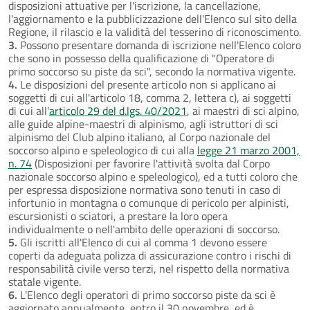
disposizioni attuative per l'iscrizione, la cancellazione,
l'aggiornamento e la pubblicizzazione dell'Elenco sul sito della
Regione, il rilascio e la validità del tesserino di riconoscimento.
3.
Possono presentare domanda di iscrizione nell'Elenco coloro
che sono in possesso della qualificazione di "Operatore di
primo soccorso su piste da sci", secondo la normativa vigente.
4.
Le disposizioni del presente articolo non si applicano ai
soggetti di cui all'articolo 18, comma 2, lettera c), ai soggetti
di cui all'
articolo 29 del d.lgs. 40/2021
, ai maestri di sci alpino,
alle guide alpine-maestri di alpinismo, agli istruttori di sci
alpinismo del Club alpino italiano, al Corpo nazionale del
soccorso alpino e speleologico di cui alla
legge 21 marzo 2001,
n. 74
(Disposizioni per favorire l'attività svolta dal Corpo
nazionale soccorso alpino e speleologico), ed a tutti coloro che
per espressa disposizione normativa sono tenuti in caso di
infortunio in montagna o comunque di pericolo per alpinisti,
escursionisti o sciatori, a prestare la loro opera
individualmente o nell'ambito delle operazioni di soccorso.
5.
Gli iscritti all'Elenco di cui al comma 1 devono essere
coperti da adeguata polizza di assicurazione contro i rischi di
responsabilità civile verso terzi, nel rispetto della normativa
statale vigente.
6.
L'Elenco degli operatori di primo soccorso piste da sci è
aggiornato annualmente, entro il 30 novembre, ed è