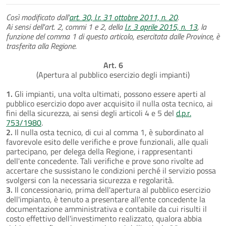
Così modificato dall'
art. 30, l.r. 31 ottobre 2011, n. 20
.
Ai sensi dell'art. 2, commi 1 e 2, della
l.r. 3 aprile 2015, n. 13
, la
funzione del comma 1 di questo articolo, esercitata dalle Province, è
trasferita alla Regione.
Art. 6
(Apertura al pubblico esercizio degli impianti)
1.
Gli impianti, una volta ultimati, possono essere aperti al
pubblico esercizio dopo aver acquisito il nulla osta tecnico, ai
fini della sicurezza, ai sensi degli articoli 4 e 5 del
d.p.r.
753/1980
.
2.
Il nulla osta tecnico, di cui al comma 1, è subordinato al
favorevole esito delle verifiche e prove funzionali, alle quali
partecipano, per delega della Regione, i rappresentanti
dell'ente concedente. Tali verifiche e prove sono rivolte ad
accertare che sussistano le condizioni perché il servizio possa
svolgersi con la necessaria sicurezza e regolarità.
3.
Il concessionario, prima dell'apertura al pubblico esercizio
dell'impianto, è tenuto a presentare all'ente concedente la
documentazione amministrativa e contabile da cui risulti il
costo effettivo dell'investimento realizzato, qualora abbia