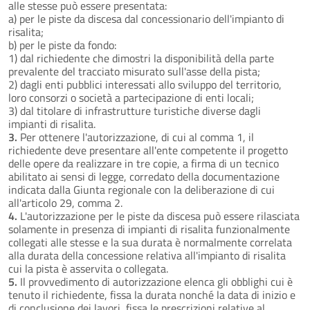
alle stesse può essere presentata:
a) per le piste da discesa dal concessionario dell'impianto di
risalita;
b) per le piste da fondo:
1) dal richiedente che dimostri la disponibilità della parte
prevalente del tracciato misurato sull'asse della pista;
2) dagli enti pubblici interessati allo sviluppo del territorio,
loro consorzi o società a partecipazione di enti locali;
3) dal titolare di infrastrutture turistiche diverse dagli
impianti di risalita.
3.
Per ottenere l'autorizzazione, di cui al comma 1, il
richiedente deve presentare all'ente competente il progetto
delle opere da realizzare in tre copie, a firma di un tecnico
abilitato ai sensi di legge, corredato della documentazione
indicata dalla Giunta regionale con la deliberazione di cui
all'articolo 29, comma 2.
4.
L'autorizzazione per le piste da discesa può essere rilasciata
solamente in presenza di impianti di risalita funzionalmente
collegati alle stesse e la sua durata è normalmente correlata
alla durata della concessione relativa all'impianto di risalita
cui la pista è asservita o collegata.
5.
Il provvedimento di autorizzazione elenca gli obblighi cui è
tenuto il richiedente, fissa la durata nonché la data di inizio e
di conclusione dei lavori, fissa le prescrizioni relative al