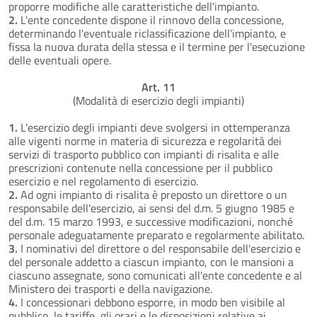
proporre modifiche alle caratteristiche dell'impianto.
2.
L'ente concedente dispone il rinnovo della concessione,
determinando l'eventuale riclassificazione dell'impianto, e
fissa la nuova durata della stessa e il termine per l'esecuzione
delle eventuali opere.
Art. 11
(Modalità di esercizio degli impianti)
1.
L'esercizio degli impianti deve svolgersi in ottemperanza
alle vigenti norme in materia di sicurezza e regolarità dei
servizi di trasporto pubblico con impianti di risalita e alle
prescrizioni contenute nella concessione per il pubblico
esercizio e nel regolamento di esercizio.
2.
Ad ogni impianto di risalita è preposto un direttore o un
responsabile dell'esercizio, ai sensi del d.m. 5 giugno 1985 e
del d.m. 15 marzo 1993, e successive modificazioni, nonché
personale adeguatamente preparato e regolarmente abilitato.
3.
I nominativi del direttore o del responsabile dell'esercizio e
del personale addetto a ciascun impianto, con le mansioni a
ciascuno assegnate, sono comunicati all'ente concedente e al
Ministero dei trasporti e della navigazione.
4.
I concessionari debbono esporre, in modo ben visibile al
pubblico, le tariffe, gli orari e le disposizioni relative ai