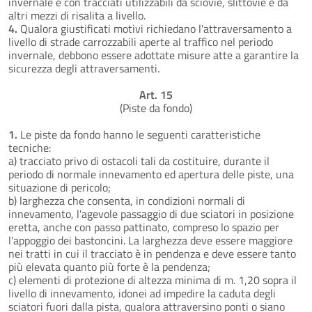
invernale e con tracciati utilizzabili da sciovie, slittovie e da
altri mezzi di risalita a livello.
4.
Qualora giustificati motivi richiedano l'attraversamento a
livello di strade carrozzabili aperte al traffico nel periodo
invernale, debbono essere adottate misure atte a garantire la
sicurezza degli attraversamenti.
Art. 15
(Piste da fondo)
1.
Le piste da fondo hanno le seguenti caratteristiche
tecniche:
a) tracciato privo di ostacoli tali da costituire, durante il
periodo di normale innevamento ed apertura delle piste, una
situazione di pericolo;
b) larghezza che consenta, in condizioni normali di
innevamento, l'agevole passaggio di due sciatori in posizione
eretta, anche con passo pattinato, compreso lo spazio per
l'appoggio dei bastoncini. La larghezza deve essere maggiore
nei tratti in cui il tracciato è in pendenza e deve essere tanto
più elevata quanto più forte è la pendenza;
c) elementi di protezione di altezza minima di m. 1,20 sopra il
livello di innevamento, idonei ad impedire la caduta degli
sciatori fuori dalla pista, qualora attraversino ponti o siano