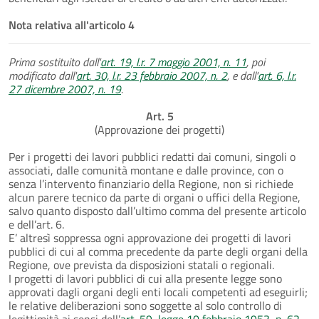
Nota relativa all'articolo 4
Prima sostituito dall'
art. 19, l.r. 7 maggio 2001, n. 11
, poi
modificato dall'
art. 30, l.r. 23 febbraio 2007, n. 2
, e dall'
art. 6, l.r.
27 dicembre 2007, n. 19
.
Art. 5
(Approvazione dei progetti)
Per i progetti dei lavori pubblici redatti dai comuni, singoli o
associati, dalle comunità montane e dalle province, con o
senza l’intervento finanziario della Regione, non si richiede
alcun parere tecnico da parte di organi o uffici della Regione,
salvo quanto disposto dall’ultimo comma del presente articolo
e dell’art. 6.
E’ altresì soppressa ogni approvazione dei progetti di lavori
pubblici di cui al comma precedente da parte degli organi della
Regione, ove prevista da disposizioni statali o regionali.
I progetti di lavori pubblici di cui alla presente legge sono
approvati dagli organi degli enti locali competenti ad eseguirli;
le relative deliberazioni sono soggette al solo controllo di
legittimità ai sensi dell’
art. 59, legge 10 febbraio 1953, n. 62
.