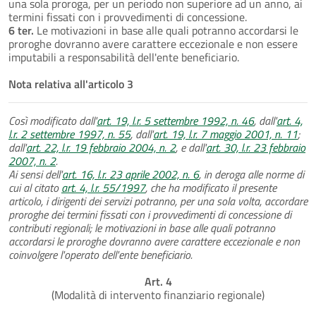
una sola proroga, per un periodo non superiore ad un anno, ai
termini fissati con i provvedimenti di concessione.
6 ter.
Le motivazioni in base alle quali potranno accordarsi le
proroghe dovranno avere carattere eccezionale e non essere
imputabili a responsabilità dell'ente beneficiario.
Nota relativa all'articolo 3
Così modificato dall'
art. 19, l.r. 5 settembre 1992, n. 46
, dall'
art. 4,
l.r. 2 settembre 1997, n. 55
, dall'
art. 19, l.r. 7 maggio 2001, n. 11
;
dall'
art. 22, l.r. 19 febbraio 2004, n. 2
, e dall'
art. 30, l.r. 23 febbraio
2007, n. 2
.
Ai sensi dell'
art. 16, l.r. 23 aprile 2002, n. 6
, in deroga alle norme di
cui al citato
art. 4, l.r. 55/1997
, che ha modificato il presente
articolo, i dirigenti dei servizi potranno, per una sola volta, accordare
proroghe dei termini fissati con i provvedimenti di concessione di
contributi regionali; le motivazioni in base alle quali potranno
accordarsi le proroghe dovranno avere carattere eccezionale e non
coinvolgere l'operato dell'ente beneficiario.
Art. 4
(Modalità di intervento finanziario regionale)