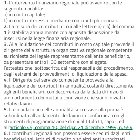
1.
L'intervento finanziario regionale può avvenire con le
seguenti modalità:
a) in conto capitale;
b) in conto interessi e mediante contributi pluriennali.
2.
La misura dei contributi di cui alle lettere a) e b) del comma
1 è stabilita annualmente con apposita disposizione da
inserirsi nella legge finanziaria regionale.
3.
Alla liquidazione dei contributi in conto capitale provvede il
dirigente della struttura organizzativa regionale competente
su richiesta del legale rappresentante dell’ente beneficiario,
da presentare entro il 30 settembre con allegata
l’attestazione, sottoscritta dal responsabile del procedimento,
degli estremi dei provvedimenti di liquidazione della spesa.
4.
Il Dirigente del servizio competente provvede alla
liquidazione dei contributi in annualità costanti direttamente
agli enti beneficiari, con decorrenza dalla data di inizio di
ammortamento dei mutui a condizione che siano iniziati i
relativi lavori.
5.
La liquidazione delle annualità successive alla prima è
subordinata all'andamento dei lavori in conformità con gli
strumenti di programmazione di cui al titolo III, capo I, ed
all'
articolo 45, comma 10, del d.p.r. 21 dicembre 1999, n. 554
.
6.
I contributi regionali non possono essere ceduti dagli enti
beneficiari agli istituti di credito o ad altri enti autorizzati.