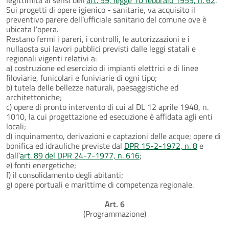
Sui progetti di opere igienico - sanitarie, va acquisito il
preventivo parere dell’ufficiale sanitario del comune ove è
ubicata l’opera.
Restano fermi i pareri, i controlli, le autorizzazioni e i
nullaosta sui lavori pubblici previsti dalle leggi statali e
regionali vigenti relativi a:
a) costruzione ed esercizio di impianti elettrici e di linee
filoviarie, funicolari e funiviarie di ogni tipo;
b) tutela delle bellezze naturali, paesaggistiche ed
architettoniche;
c) opere di pronto intervento di cui al DL 12 aprile 1948, n.
1010, la cui progettazione ed esecuzione è affidata agli enti
locali;
d) inquinamento, derivazioni e captazioni delle acque; opere di
bonifica ed idrauliche previste dal
DPR 15-2-1972, n. 8
e
dall’
art. 89 del DPR 24-7-1977, n. 616
;
e) fonti energetiche;
f) il consolidamento degli abitanti;
g) opere portuali e marittime di competenza regionale.
Art. 6
(Programmazione)