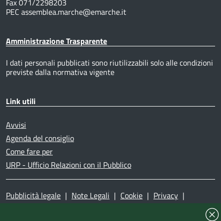
Fax 071/2298203
PEC assemblea.marche@emarche.it
Amministrazione Trasparente
I dati personali pubblicati sono riutilizzabili solo alle condizioni
previste dalla normativa vigente
Link utili
Avvisi
Agenda del consiglio
Come fare per
URP - Ufficio Relazioni con il Pubblico
Pubblicità legale
|
Note Legali
|
Cookie
|
Privacy
|
Accessibilità
|
Dichiarazione di accessibilità
|
Mappa del
sito
|