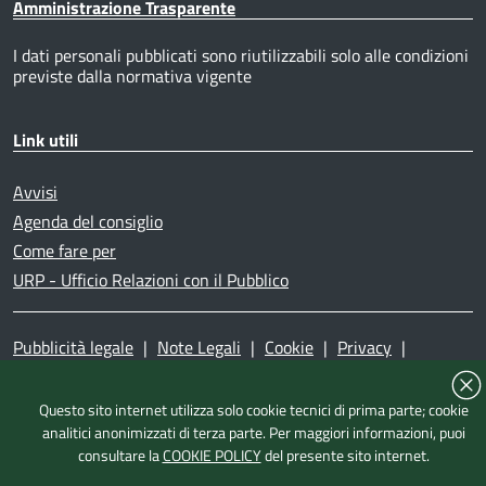
Amministrazione Trasparente
I dati personali pubblicati sono riutilizzabili solo alle condizioni
previste dalla normativa vigente
Link utili
Avvisi
Agenda del consiglio
Come fare per
URP - Ufficio Relazioni con il Pubblico
Pubblicità legale
|
Note Legali
|
Cookie
|
Privacy
|
Accessibilità
|
Dichiarazione di accessibilità
|
Mappa del
sito
|
Questo sito internet utilizza solo cookie tecnici di prima parte; cookie
analitici anonimizzati di terza parte. Per maggiori informazioni, puoi
consultare la
COOKIE POLICY
del presente sito internet.