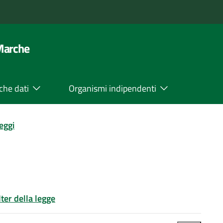
 Marche
che dati
Organismi indipendenti
leggi
Iter della legge