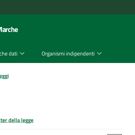
 Marche
che dati
Organismi indipendenti
leggi
Iter della legge