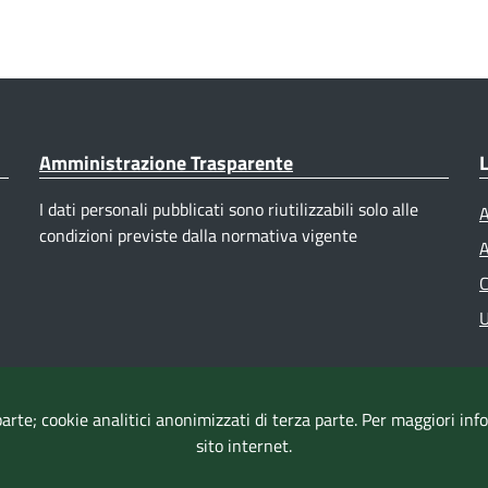
Amministrazione Trasparente
L
I dati personali pubblicati sono riutilizzabili solo alle
A
condizioni previste dalla normativa vigente
A
C
U
parte; cookie analitici anonimizzati di terza parte. Per maggiori in
sito internet.
Accessibilità
|
Dichiarazione di accessibilità
|
Mappa del sito
|