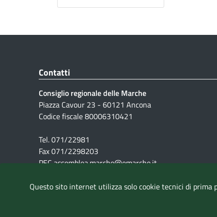
Contatti
Consiglio regionale delle Marche
Piazza Cavour 23 - 60121 Ancona
Codice fiscale 80006310421
Tel. 071/22981
Fax 071/2298203
PEC assemblea.marche@emarche.it
Questo sito internet utilizza solo cookie tecnici di prima 
Pubblicità legale
|
Note Legali
|
Cookie
|
Privacy
|