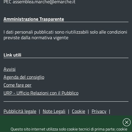
PEC assemblea.marche@emarche.it
Amministrazione Trasparente
I dati personali pubblicati sono riutilizzabili solo alle condizioni
previste dalla normativa vigente
Link utili
Avvisi
Agenda del consiglio
Come fare per
URP - Ufficio Relazioni con il Pubblico
Pubblicità legale
|
Note Legali
|
Cookie
|
Privacy
|
Accessibilità
|
Dichiarazione di accessibilità
|
Mappa del
sito
|
Questo sito internet utilizza solo cookie tecnici di prima parte; cookie