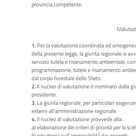
provincia competente.
(Valutaz
1.
Per la valutazione coordinata ed omogenea de
della presente legge, la giunta regionale si avv
servizio tutela e risanamento ambientale, comp
programmazione, tutela e risanamento ambienta
dal corpo forestale dello Stato.
2.
Il nucleo di valutazione è nominato dalla giu
presidente.
3.
La giunta regionale, per particolari esigenze
esterni all'amministrazione regionale.
4.
Il nucleo di valutazione provvede alla:
a) elaborazione dei criteri di priorità per la sce
b) istruttoria sull'ammissibilità dei progetti;