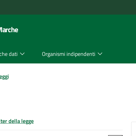
 Marche
che dati
Organismi indipendenti
leggi
Iter della legge