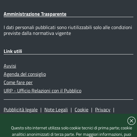
Amministrazione Trasparente
I dati personali pubblicati sono riutilizzabili solo alle condizioni
previste dalla normativa vigente
Link utili
Avvisi
Agenda del consiglio
Come fare per
URP - Ufficio Relazioni con il Pubblico
Pubblicità legale
|
Note Legali
|
Cookie
|
Privacy
|
Accessibilità
|
Dichiarazione di accessibilità
|
Mappa del
sito
|
Questo sito internet utilizza solo cookie tecnici di prima parte; cookie
analitici anonimizzati di terza parte. Per maggiori informazioni, puoi