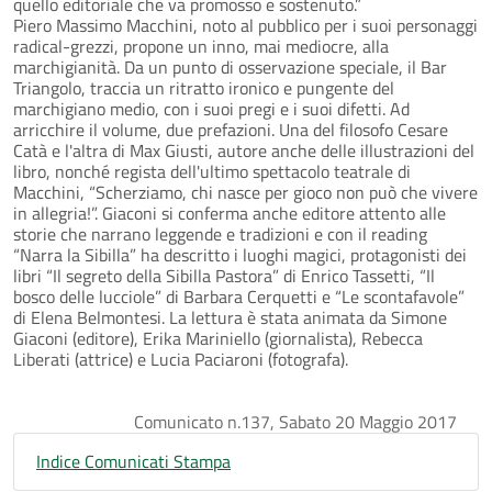
quello editoriale che va promosso e sostenuto.”
Piero Massimo Macchini, noto al pubblico per i suoi personaggi
radical-grezzi, propone un inno, mai mediocre, alla
marchigianità. Da un punto di osservazione speciale, il Bar
Triangolo, traccia un ritratto ironico e pungente del
marchigiano medio, con i suoi pregi e i suoi difetti. Ad
arricchire il volume, due prefazioni. Una del filosofo Cesare
Catà e l'altra di Max Giusti, autore anche delle illustrazioni del
libro, nonché regista dell'ultimo spettacolo teatrale di
Macchini, “Scherziamo, chi nasce per gioco non può che vivere
in allegria!”. Giaconi si conferma anche editore attento alle
storie che narrano leggende e tradizioni e con il reading
“Narra la Sibilla” ha descritto i luoghi magici, protagonisti dei
libri “Il segreto della Sibilla Pastora” di Enrico Tassetti, “Il
bosco delle lucciole” di Barbara Cerquetti e “Le scontafavole”
di Elena Belmontesi. La lettura è stata animata da Simone
Giaconi (editore), Erika Mariniello (giornalista), Rebecca
Liberati (attrice) e Lucia Paciaroni (fotografa).
Comunicato n.137, Sabato 20 Maggio 2017
Indice Comunicati Stampa