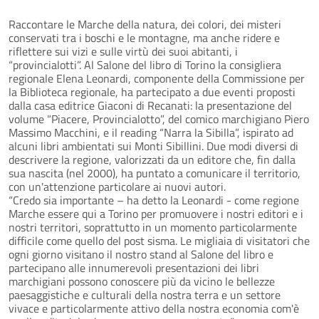
Raccontare le Marche della natura, dei colori, dei misteri
conservati tra i boschi e le montagne, ma anche ridere e
riflettere sui vizi e sulle virtù dei suoi abitanti, i
“provincialotti”. Al Salone del libro di Torino la consigliera
regionale Elena Leonardi, componente della Commissione per
la Biblioteca regionale, ha partecipato a due eventi proposti
dalla casa editrice Giaconi di Recanati: la presentazione del
volume “Piacere, Provincialotto”, del comico marchigiano Piero
Massimo Macchini, e il reading “Narra la Sibilla”, ispirato ad
alcuni libri ambientati sui Monti Sibillini. Due modi diversi di
descrivere la regione, valorizzati da un editore che, fin dalla
sua nascita (nel 2000), ha puntato a comunicare il territorio,
con un'attenzione particolare ai nuovi autori.
“Credo sia importante – ha detto la Leonardi - come regione
Marche essere qui a Torino per promuovere i nostri editori e i
nostri territori, soprattutto in un momento particolarmente
difficile come quello del post sisma. Le migliaia di visitatori che
ogni giorno visitano il nostro stand al Salone del libro e
partecipano alle innumerevoli presentazioni dei libri
marchigiani possono conoscere più da vicino le bellezze
paesaggistiche e culturali della nostra terra e un settore
vivace e particolarmente attivo della nostra economia com'è