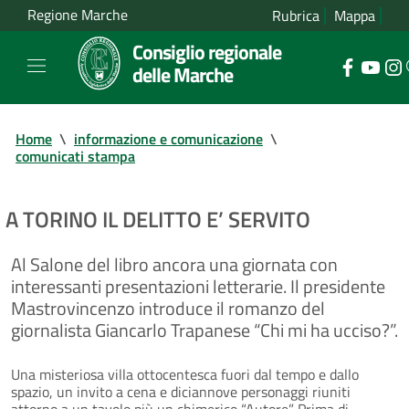
Regione Marche
Rubrica
Mappa
Consiglio regionale
delle Marche
Home
\
informazione e comunicazione
\
comunicati stampa
A TORINO IL DELITTO E’ SERVITO
Al Salone del libro ancora una giornata con
interessanti presentazioni letterarie. Il presidente
Mastrovincenzo introduce il romanzo del
giornalista Giancarlo Trapanese “Chi mi ha ucciso?”.
Una misteriosa villa ottocentesca fuori dal tempo e dallo
spazio, un invito a cena e diciannove personaggi riuniti
attorno a un tavolo più un chimerico “Autore”. Prima di