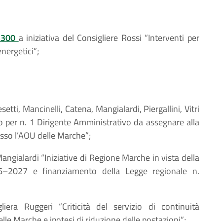
n.300
a iniziativa del Consigliere Rossi “Interventi per
energetici”;
esetti, Mancinelli, Catena, Mangialardi, Piergallini, Vitri
o per n. 1 Dirigente Amministrativo da assegnare alla
esso l’AOU delle Marche”;
Mangialardi “Iniziative di Regione Marche in vista della
6–2027 e finanziamento della Legge regionale n.
gliera Ruggeri “Criticità del servizio di continuità
lle Marche e ipotesi di riduzione delle postazioni”;